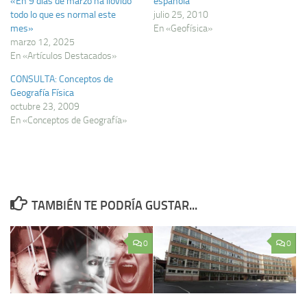
«En 9 días de marzo ha llovido
española
todo lo que es normal este
julio 25, 2010
mes»
En «Geofísica»
marzo 12, 2025
En «Artículos Destacados»
CONSULTA: Conceptos de
Geografí­a Fí­sica
octubre 23, 2009
En «Conceptos de Geografía»
TAMBIÉN TE PODRÍA GUSTAR...
0
0