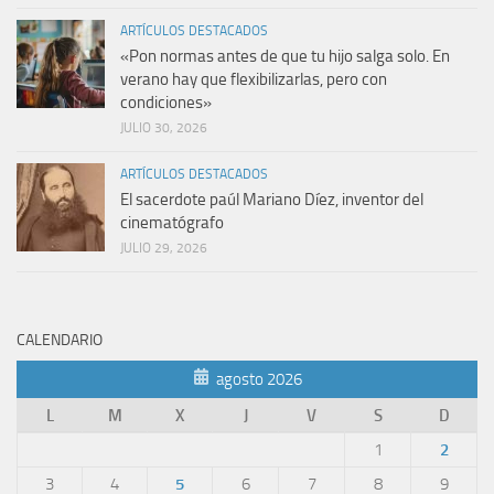
ARTÍCULOS DESTACADOS
«Pon normas antes de que tu hijo salga solo. En
verano hay que flexibilizarlas, pero con
condiciones»
JULIO 30, 2026
ARTÍCULOS DESTACADOS
El sacerdote paúl Mariano Díez, inventor del
cinematógrafo
JULIO 29, 2026
CALENDARIO
agosto 2026
L
M
X
J
V
S
D
1
2
3
4
5
6
7
8
9