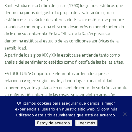
Kant estudia en su Crí­tica del Juicio (1790) los juicios estéticos que
denomina juicios del gusto. Lo propio de la valoración o juicio
estético es su carácter desinteresado. El valor estético se produce
cuando se contempla una obra con desinterés no por el contenido
de lo que se contempla. En la «Crí­tica de la Razón pura» se
denomina estética al estudio de las condiciones aprióricas de la
sensibilidad.
A partir de los siglos XIX y XX la estética se entiende tanto como
análisis del sentimiento estético como filosofí­a de las bellas artes.
ESTRUCTURA: Conjunto de elementos ordenados que se
relacionan y rigen según una ley dando lugar a una totalidad
coherente y auto ajustada. En un sentido reducido serí­a únicamente
la configuración interna de las cosas, su esqueleto o armazón
considerado al margen de su desarrollo y de sus detalles.
Utilizamos cookies para asegurar que damos la mejor
El concepto de estructura se puede aplicar a cualquier realidad
experiencia al usuario en nuestro sitio web. Si continúa
utilizando este sitio asumiremos que está de acuerdo.
biológica, matemática, psicológica, lingí¼í­stica o, etnológica. Marx
utiliza este concepto para explicar tanto la base económica de la
Estoy de acuerdo
Leer más
sociedad (la infraestructura, el conjunto de los medios de