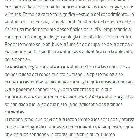
problemas del conocimiento, principalmente los de su origen, valor
y lí­mites. Etimológicamente significa «estudio del conocimiento», o
«estudio de la ciencia»; llamada también «teorí­a del conocimiento».
Así­ se usa modernamente desde finales del s. XIX remplazando al
concepto más antiguo de gnoseologí­a (filosofí­a del conocimiento).
Recientemente se le atribuye la función de ocuparse de la ciencia y
del conocimiento cientí­fico y entonces se identifica con la «filosofí­a
de la ciencia».
La epistemologí­a consiste en el estudio crí­tico de las condiciones
de posibilidad del conocimiento humano. La epistemologí­a se
ocupa de responder a cuestiones como: ¿En qué consiste conocer?,
¿Qué podemos conocer? y, ¿Cómo sabemos que lo que
conocemos acerca del mundo es verdadero? Ante estas preguntas
se han dado a lo largo de la historia de la filosofí­a dos grandes
corrientes:
El racionalismo, que privilegia la razón frente a los sentidos y otorga
un carácter dogmático a nuestro conocimiento y el empirismo, que
privilegia los sentidos y le otorga un valor relativo. Fueron