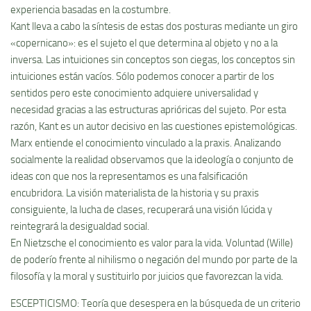
experiencia basadas en la costumbre.
Kant lleva a cabo la sí­ntesis de estas dos posturas mediante un giro
«copernicano»: es el sujeto el que determina al objeto y no a la
inversa. Las intuiciones sin conceptos son ciegas, los conceptos sin
intuiciones están vací­os. Sólo podemos conocer a partir de los
sentidos pero este conocimiento adquiere universalidad y
necesidad gracias a las estructuras aprióricas del sujeto. Por esta
razón, Kant es un autor decisivo en las cuestiones epistemológicas.
Marx entiende el conocimiento vinculado a la praxis. Analizando
socialmente la realidad observamos que la ideologí­a o conjunto de
ideas con que nos la representamos es una falsificación
encubridora. La visión materialista de la historia y su praxis
consiguiente, la lucha de clases, recuperará una visión lúcida y
reintegrará la desigualdad social.
En Nietzsche el conocimiento es valor para la vida. Voluntad (Wille)
de poderí­o frente al nihilismo o negación del mundo por parte de la
filosofí­a y la moral y sustituirlo por juicios que favorezcan la vida.
ESCEPTICISMO: Teorí­a que desespera en la búsqueda de un criterio