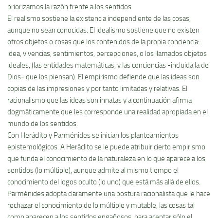
priorizamos la razón frente a los sentidos.
El realismo sostiene la existencia independiente de las cosas,
aunque no sean conocidas. El idealismo sostiene que no existen
otros objetos o cosas que los contenidos de la propia conciencia:
idea, vivencias, sentimientos, percepciones, o los llamados objetos
ideales, (las entidades matemáticas, y las conciencias -incluida la de
Dios- que los piensan). El empirismo defiende que las ideas son
copias de las impresiones y por tanto limitadas y relativas. El
racionalismo que las ideas son innatas y a continuación afirma
dogmáticamente que les corresponde una realidad apropiada en el
mundo de los sentidos.
Con Heráclito y Parménides se inician los planteamientos
epistemológicos. A Heráclito se le puede atribuir cierto empirismo
que funda el conocimiento de la naturaleza en lo que aparece a los
sentidos (lo múltiple), aunque admite al mismo tiempo el
conocimiento del logos oculto (lo uno) que está más allá de ellos.
Parménides adopta claramente una postura racionalista que le hace
rechazar el conocimiento de lo múltiple y mutable, las cosas tal
como aparecen a los sentidos engañosos, para aceptar sólo el