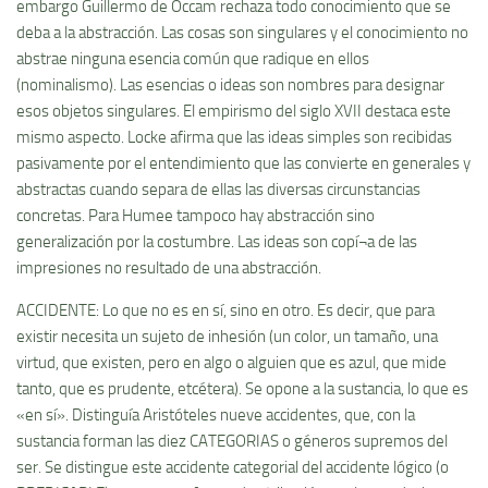
embargo Guillermo de Occam rechaza todo conocimiento que se
deba a la abstracción. Las cosas son singulares y el conocimiento no
abstrae ninguna esencia común que radique en ellos
(nominalismo). Las esencias o ideas son nombres para designar
esos objetos singulares. El empirismo del siglo XVII destaca este
mismo aspecto. Locke afirma que las ideas simples son recibidas
pasivamente por el entendimiento que las convierte en generales y
abstractas cuando separa de ellas las diversas circunstancias
concretas. Para Humee tampoco hay abstracción sino
generalización por la costumbre. Las ideas son copí¬a de las
impresiones no resultado de una abstracción.
ACCIDENTE: Lo que no es en sí­, sino en otro. Es decir, que para
existir necesita un sujeto de inhesión (un color, un tamaño, una
virtud, que existen, pero en algo o alguien que es azul, que mide
tanto, que es prudente, etcétera). Se opone a la sustancia, lo que es
«en sí­». Distinguí­a Aristóteles nueve accidentes, que, con la
sustancia forman las diez CATEGORIAS o géneros supremos del
ser. Se distingue este accidente categorial del accidente lógico (o