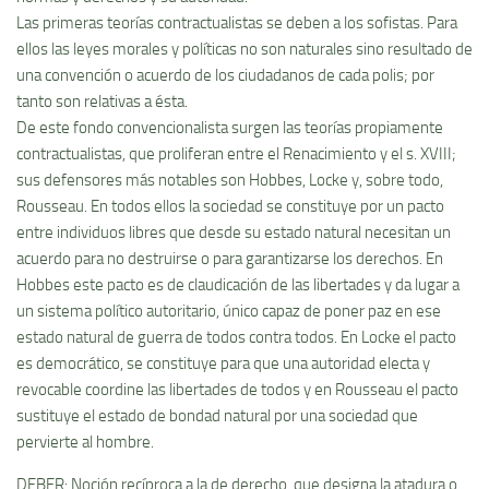
Las primeras teorí­as contractualistas se deben a los sofistas. Para
ellos las leyes morales y polí­ticas no son naturales sino resultado de
una convención o acuerdo de los ciudadanos de cada polis; por
tanto son relativas a ésta.
De este fondo convencionalista surgen las teorí­as propiamente
contractualistas, que proliferan entre el Renacimiento y el s. XVIII;
sus defensores más notables son Hobbes, Locke y, sobre todo,
Rousseau. En todos ellos la sociedad se constituye por un pacto
entre individuos libres que desde su estado natural necesitan un
acuerdo para no destruirse o para garantizarse los derechos. En
Hobbes este pacto es de claudicación de las libertades y da lugar a
un sistema polí­tico autoritario, único capaz de poner paz en ese
estado natural de guerra de todos contra todos. En Locke el pacto
es democrático, se constituye para que una autoridad electa y
revocable coordine las libertades de todos y en Rousseau el pacto
sustituye el estado de bondad natural por una sociedad que
pervierte al hombre.
DEBER: Noción recí­proca a la de derecho, que designa la atadura o