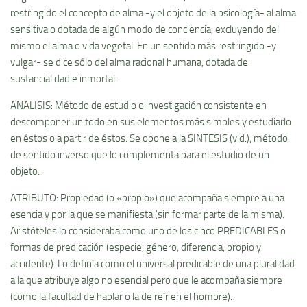
restringido el concepto de alma -y el objeto de la psicologí­a- al alma
sensitiva o dotada de algún modo de conciencia, excluyendo del
mismo el alma o vida vegetal. En un sentido más restringido -y
vulgar- se dice sólo del alma racional humana, dotada de
sustancialidad e inmortal.
ANALISIS: Método de estudio o investigación consistente en
descomponer un todo en sus elementos más simples y estudiarlo
en éstos o a partir de éstos. Se opone a la SINTESIS (vid.), método
de sentido inverso que lo complementa para el estudio de un
objeto.
ATRIBUTO: Propiedad (o «propio») que acompaña siempre a una
esencia y por la que se manifiesta (sin formar parte de la misma).
Aristóteles lo consideraba como uno de los cinco PREDICABLES o
formas de predicación (especie, género, diferencia, propio y
accidente). Lo definí­a como el universal predicable de una pluralidad
a la que atribuye algo no esencial pero que le acompaña siempre
(como la facultad de hablar o la de reí­r en el hombre).