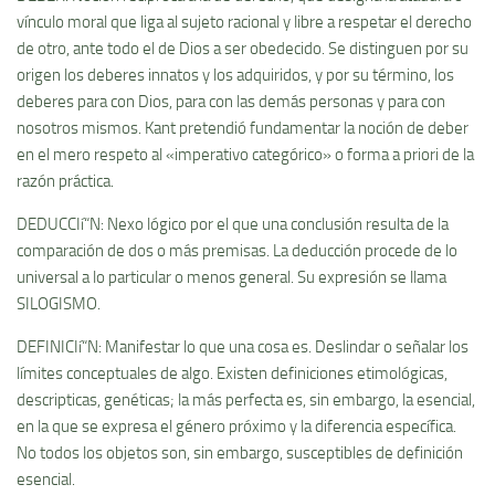
ví­nculo moral que liga al sujeto racional y libre a respetar el derecho
de otro, ante todo el de Dios a ser obedecido. Se distinguen por su
origen los deberes innatos y los adquiridos, y por su término, los
deberes para con Dios, para con las demás personas y para con
nosotros mismos. Kant pretendió fundamentar la noción de deber
en el mero respeto al «imperativo categórico» o forma a priori de la
razón práctica.
DEDUCCIí“N: Nexo lógico por el que una conclusión resulta de la
comparación de dos o más premisas. La deducción procede de lo
universal a lo particular o menos general. Su expresión se llama
SILOGISMO.
DEFINICIí“N: Manifestar lo que una cosa es. Deslindar o señalar los
lí­mites conceptuales de algo. Existen definiciones etimológicas,
descripticas, genéticas; la más perfecta es, sin embargo, la esencial,
en la que se expresa el género próximo y la diferencia especí­fica.
No todos los objetos son, sin embargo, susceptibles de definición
esencial.