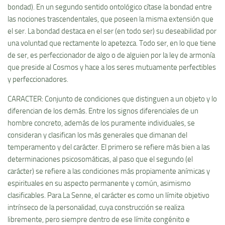
bondad). En un segundo sentido ontológico cí­tase la bondad entre
las nociones trascendentales, que poseen la misma extensión que
el ser. La bondad destaca en el ser (en todo ser) su deseabilidad por
una voluntad que rectamente lo apetezca. Todo ser, en lo que tiene
de ser, es perfeccionador de algo o de alguien por la ley de armoní­a
que preside al Cosmos y hace a los seres mutuamente perfectibles
y perfeccionadores.
CARACTER: Conjunto de condiciones que distinguen a un objeto y lo
diferencian de los demás. Entre los signos diferenciales de un
hombre concreto, además de los puramente individuales, se
consideran y clasifican los más generales que dimanan del
temperamento y del carácter. El primero se refiere más bien a las
determinaciones psicosomáticas, al paso que el segundo (el
carácter) se refiere a las condiciones más propiamente aní­micas y
espirituales en su aspecto permanente y común, asimismo
clasificables. Para La Senne, el carácter es como un lí­mite objetivo
intrí­nseco de la personalidad, cuya construcción se realiza
libremente, pero siempre dentro de ese lí­mite congénito e