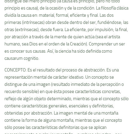
distingue del mero principio (la causa es principio, pero no todo
principio es causa), de la ocasión y de la condición. La filosofí­a clásica
dividí­a la causa en: material, formal, eficiente y final. Las dos
primeras (intrí­nsecas) obran desde dentro del ser, fundiéndose; las
otras (extrí­nsecas), desde fuera. La eficiente, por impulsión; la final,
por atracción a través de la mente de quien actúa (sea el artista
humano, sea Dios en el orden de la Creación). Comprender un ser
es conocer sus causas. Así­, la ciencia ha sido definida como
causarum cognitio.
CONCEPTO: Es el resultado del proceso de abstracción. Es una
representación mental de carácter ideativo. Un concepto se
distingue de una imagen (resultado inmediato de la percepción o
recuerdo sensible) en que ésta posee caracterí­sticas concretas,
reflejo de algún objeto determinado, mientras que el concepto sólo
contiene caracterí­sticas generales, esenciales y definitorias,
obtenidas por abstracción. La imagen mental de una montaña
contiene la forma de alguna montaña, mientras que el concepto
sólo posee las caracterí­sticas definitorias que se aplican