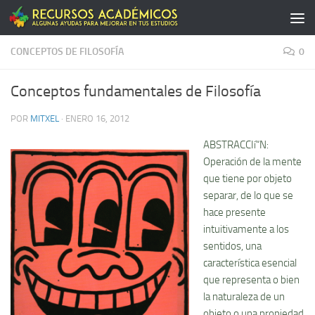
Saltar al contenido
CONCEPTOS DE FILOSOFÍA
0
Conceptos fundamentales de Filosofí­a
POR
MITXEL
·
ENERO 16, 2012
ABSTRACCIí“N:
Operación de la mente
que tiene por objeto
separar, de lo que se
hace presente
intuitivamente a los
sentidos, una
caracterí­stica esencial
que representa o bien
la naturaleza de un
objeto o una propiedad