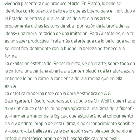
vivencia placentera que produce el arte. En Platón, lo bello se
identifica con lo bueno, y bello es lo que es bueno para el individuo y
el Estado, mientras que a las obras de arte o a las artes
propiamente dichas las consideraba -por razón de la teorí­a de las
ideas- una mera imitación de una imitación. Para Aristóteles, el arte
es un saber productivo. Trata más del arte que de lo bello, que ya no
se identifica idealmente con lo bueno; la belleza pertenece a la
forma.
La exaltación estética del Renacimiento, ve en el arte, sobre todo en
la pintura, una ventana abierta a la contemplación de la naturaleza, y
entiende lo bello como la conciencia de la armoní­a que en ella
existe.
La estética moderna nace con la obra Aesthetica de A.G.
Baumgarten, filósofo racionalista, discí­pulo de Ch. Wolff, quien hacia
1750 introduce este término para aplicarlo a una rama de la filosofí­
a, «hermana menor de la lógica», que estudiará no el conocimiento
claro y distinto, propio de esta última, sino el conocimiento sensible
y «oscuro». La belleza es ya la perfección sensible abandonando el
enfoque metafí­sico propio de la filosofí­a clásica y medieval