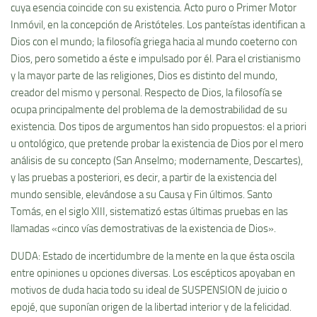
cuya esencia coincide con su existencia. Acto puro o Primer Motor
Inmóvil, en la concepción de Aristóteles. Los panteí­stas identifican a
Dios con el mundo; la filosofí­a griega hacia al mundo coeterno con
Dios, pero sometido a éste e impulsado por él. Para el cristianismo
y la mayor parte de las religiones, Dios es distinto del mundo,
creador del mismo y personal. Respecto de Dios, la filosofí­a se
ocupa principalmente del problema de la demostrabilidad de su
existencia. Dos tipos de argumentos han sido propuestos: el a priori
u ontológico, que pretende probar la existencia de Dios por el mero
análisis de su concepto (San Anselmo; modernamente, Descartes),
y las pruebas a posteriori, es decir, a partir de la existencia del
mundo sensible, elevándose a su Causa y Fin últimos. Santo
Tomás, en el siglo XIII, sistematizó estas últimas pruebas en las
llamadas «cinco ví­as demostrativas de la existencia de Dios».
DUDA: Estado de incertidumbre de la mente en la que ésta oscila
entre opiniones u opciones diversas. Los escépticos apoyaban en
motivos de duda hacia todo su ideal de SUSPENSION de juicio o
epojé, que suponí­an origen de la libertad interior y de la felicidad.