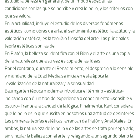
estudio la belleza en general y, de un modo especial, las
condiciones con las que se percibe y crea lo bello, y los criterios con
que se valora.
En la actualidad, incluye el estudio de los diversos fenómenos
estéticos, como obras de arte, el sentimiento estético, la actitud y la
valoración estética; es la teorí­a o filosofí­a del arte. Las principales
teorí­a estéticas son las de:
En Platón, la belleza se identifica con el Bien y el arte es una copia
de la naturaleza que a su vez es copia de las Ideas
Por el contrario, durante el Renacimiento, el desprecio a lo sensible
y mundano de la Edad Media se inicia en esta época la
revalorización de la naturaleza y la sensualidad.
Baumgarten (época moderna) introduce el término «estética»,
indicando con él un tipo de experiencia o conocimiento «sensible y
oscuro» frente a la claridad de la lógica. Finalmente, Kant considera
que lo bello es lo que suscita en nosotros una actitud de desinterés.
Las primeras teorí­as estéticas, arrancan de Platón y Aristóteles. En
ambos, la naturaleza de lo bello y de las artes se trata por separado,
sin vincular la belleza con el arte, y relegando a un segundo plano la