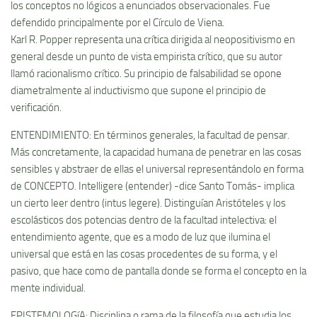
los conceptos no lógicos a enunciados observacionales. Fue
defendido principalmente por el Cí­rculo de Viena.
Karl R. Popper representa una crí­tica dirigida al neopositivismo en
general desde un punto de vista empirista crí­tico, que su autor
llamó racionalismo crí­tico. Su principio de falsabilidad se opone
diametralmente al inductivismo que supone el principio de
verificación.
ENTENDIMIENTO: En términos generales, la facultad de pensar.
Más concretamente, la capacidad humana de penetrar en las cosas
sensibles y abstraer de ellas el universal representándolo en forma
de CONCEPTO. Intelligere (entender) -dice Santo Tomás- implica
un cierto leer dentro (intus legere). Distinguí­an Aristóteles y los
escolásticos dos potencias dentro de la facultad intelectiva: el
entendimiento agente, que es a modo de luz que ilumina el
universal que está en las cosas procedentes de su forma, y el
pasivo, que hace como de pantalla donde se forma el concepto en la
mente individual.
EPISTEMOLOGíA: Disciplina o rama de la filosofí­a que estudia los