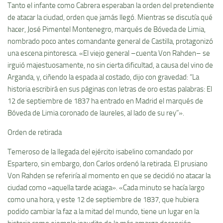
Tanto el infante como Cabrera esperaban la orden del pretendiente
de atacar la ciudad, orden que jamás llegó. Mientras se discutía qué
hacer, José Pimentel Montenegro, marqués de Bóveda de Limia,
nombrado poco antes comandante general de Castilla, protagonizó
una escena pintoresca. «El viejo general –cuenta Von Rahden– se
irguió majestuosamente, no sin cierta dificultad, a causa del vino de
Arganda, y, ciñendo la espada al costado, dijo con gravedad: “La
historia escribirá en sus páginas con letras de oro estas palabras: El
12 de septiembre de 1837 ha entrado en Madrid el marqués de
Bóveda de Limia coronado de laureles, al lado de su rey”».
Orden de retirada
Temeroso de la llegada del ejército isabelino comandado por
Espartero, sin embargo, don Carlos ordenó la retirada. El prusiano
Von Rahden se referiría al momento en que se decidió no atacar la
ciudad como «aquella tarde aciaga». «Cada minuto se hacía largo
como una hora, y este 12 de septiembre de 1837, que hubiera
podido cambiar la faz a la mitad del mundo, tiene un lugar en la