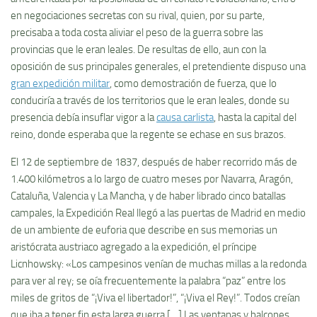
en negociaciones secretas con su rival, quien, por su parte,
precisaba a toda costa aliviar el peso de la guerra sobre las
provincias que le eran leales. De resultas de ello, aun con la
oposición de sus principales generales, el pretendiente dispuso una
gran expedición militar
, como demostración de fuerza, que lo
conduciría a través de los territorios que le eran leales, donde su
presencia debía insuflar vigor a la
causa carlista
, hasta la capital del
reino, donde esperaba que la regente se echase en sus brazos.
El 12 de septiembre de 1837, después de haber recorrido más de
1.400 kilómetros a lo largo de cuatro meses por Navarra, Aragón,
Cataluña, Valencia y La Mancha, y de haber librado cinco batallas
campales, la Expedición Real llegó a las puertas de Madrid en medio
de un ambiente de euforia que describe en sus memorias un
aristócrata austriaco agregado a la expedición, el príncipe
Licnhowsky: «Los campesinos venían de muchas millas a la redonda
para ver al rey; se oía frecuentemente la palabra “paz” entre los
miles de gritos de “¡Viva el libertador!”, “¡Viva el Rey!”. Todos creían
que iba a tener fin esta larga guerra […] Las ventanas y balcones