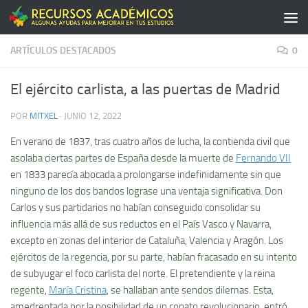
Saltar al contenido
ARTÍCULOS DESTACADOS
0
El ejército carlista, a las puertas de Madrid
POR
MITXEL
·
JUNIO 12, 2022
En verano de 1837, tras cuatro años de lucha, la contienda civil que
asolaba ciertas partes de España desde la muerte de
Fernando VII
en 1833 parecía abocada a prolongarse indefinidamente sin que
ninguno de los dos bandos lograse una ventaja significativa. Don
Carlos y sus partidarios no habían conseguido consolidar su
influencia más allá de sus reductos en el País Vasco y Navarra,
excepto en zonas del interior de Cataluña, Valencia y Aragón. Los
ejércitos de la regencia, por su parte, habían fracasado en su intento
de subyugar el foco carlista del norte. El pretendiente y la reina
regente,
María Cristina
, se hallaban ante sendos dilemas. Esta,
amedrentada por la posibilidad de un conato revolucionario, entró