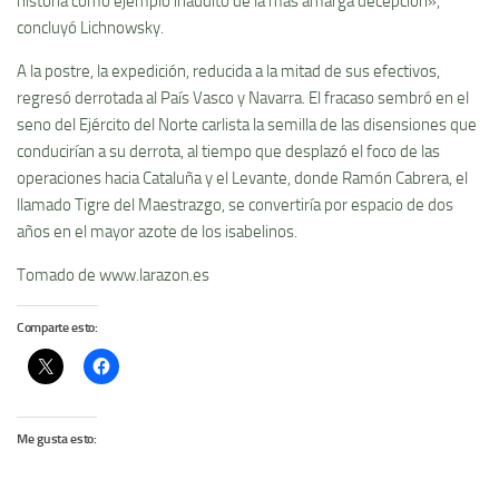
historia como ejemplo inaudito de la más amarga decepción»,
concluyó Lichnowsky.
A la postre, la expedición, reducida a la mitad de sus efectivos,
regresó derrotada al País Vasco y Navarra. El fracaso sembró en el
seno del Ejército del Norte carlista la semilla de las disensiones que
conducirían a su derrota, al tiempo que desplazó el foco de las
operaciones hacia Cataluña y el Levante, donde Ramón Cabrera, el
llamado Tigre del Maestrazgo, se convertiría por espacio de dos
años en el mayor azote de los isabelinos.
Tomado de www.larazon.es
Comparte esto:
Me gusta esto: