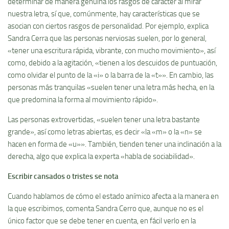
determinar de manera genuina los rasgos de carácter al mirar
nuestra letra, sí que, comúnmente, hay características que se
asocian con ciertos rasgos de personalidad. Por ejemplo, explica
Sandra Cerra que las personas nerviosas suelen, por lo general,
«tener una escritura rápida, vibrante, con mucho movimiento», así
como, debido a la agitación, «tienen a los descuidos de puntuación,
como olvidar el punto de la «i» o la barra de la «t»». En cambio, las
personas más tranquilas «suelen tener una letra más hecha, en la
que predomina la forma al movimiento rápido».
Las personas extrovertidas, «suelen tener una letra bastante
grande», así como letras abiertas, es decir «la «m» o la «n» se
hacen en forma de «u»». También, tienden tener una inclinación a la
derecha, algo que explica la experta «habla de sociabilidad».
Escribir cansados o tristes se nota
Cuando hablamos de cómo el estado anímico afecta a la manera en
la que escribimos, comenta Sandra Cerro que, aunque no es el
único factor que se debe tener en cuenta, en fácil verlo en la