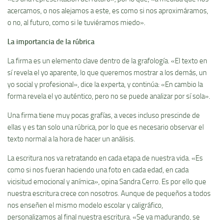
acercamos, o nos alejamos a este, es como si nos aproximáramos,
o no, al futuro, como si le tuviéramos miedo».
La importancia de la rúbrica
La firma es un elemento clave dentro de la grafología. «El texto en
sí revela el yo aparente, lo que queremos mostrar a los demás, un
yo social y profesional», dice la experta, y continúa: «En cambio la
forma revela el yo auténtico, pero no se puede analizar por sí sola».
Una firma tiene muy pocas grafías, a veces incluso prescinde de
ellas y es tan solo una rúbrica, por lo que es necesario observar el
texto normal a la hora de hacer un análisis.
La escritura nos va retratando en cada etapa de nuestra vida. «Es
como si nos fueran haciendo una foto en cada edad, en cada
vicisitud emocional y anímica», opina Sandra Cerro. Es por ello que
nuestra escritura crece con nosotros. Aunque de pequeños a todos
nos enseñen el mismo modelo escolar y caligráfico,
personalizamos al final nuestra escritura. «Se va madurando, se