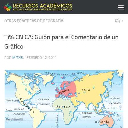
Saltar al contenido
OTRAS PRÁCTICAS DE GEOGRAFÍA
1
Tí‰CNICA: Guión para el Comentario de un
Gráfico
POR
MITXEL
·
FEBRERO 12, 2011