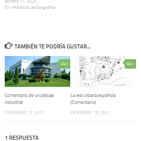
octubre 17, 2025
En «Prácticas de Geografía»
TAMBIÉN TE PODRÍA GUSTAR...
0
0
Comentario de un paisaje
La red urbana española
industrial
(Comentario)
DICIEMBRE 13, 2011
DICIEMBRE 18, 2011
1 RESPUESTA