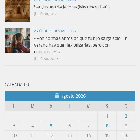
San Justino de Jacobis (Misionero Paúl)
JULIO 30, 2026
ARTÍCULOS DESTACADOS
«Pon normas antes de que tu hijo salga solo. En
verano hay que flexibilizarlas, pero con
condiciones»
JULIO 30, 2026
CALENDARIO
agosto 2026
L
M
X
J
V
S
D
1
2
3
4
5
6
7
8
9
10
11
12
13
14
15
16