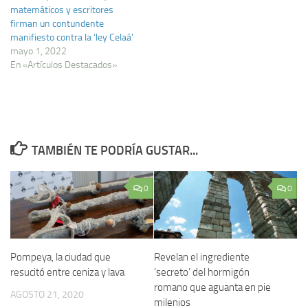
matemáticos y escritores
firman un contundente
manifiesto contra la ‘ley Celaá’
mayo 1, 2022
En «Artículos Destacados»
TAMBIÉN TE PODRÍA GUSTAR...
0
0
Pompeya, la ciudad que
Revelan el ingrediente
resucitó entre ceniza y lava
‘secreto’ del hormigón
romano que aguanta en pie
AGOSTO 21, 2020
milenios