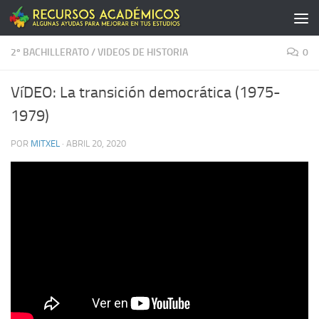
Saltar al contenido
2º BACHILLERATO
/
VIDEOS DE HISTORIA
0
VíDEO: La transición democrática (1975-
1979)
POR
MITXEL
·
ABRIL 20, 2020