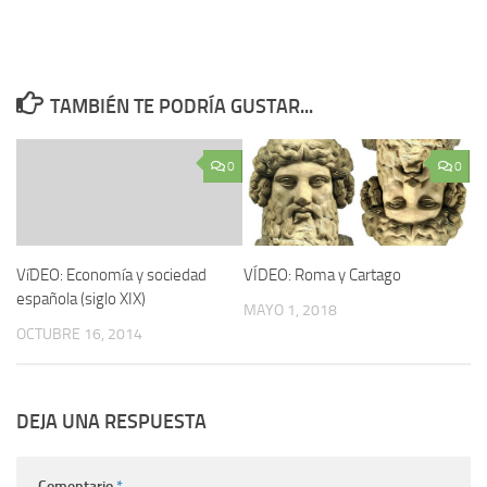
TAMBIÉN TE PODRÍA GUSTAR...
0
0
VíDEO: Economí­a y sociedad
VÍDEO: Roma y Cartago
española (siglo XIX)
MAYO 1, 2018
OCTUBRE 16, 2014
DEJA UNA RESPUESTA
Comentario
*