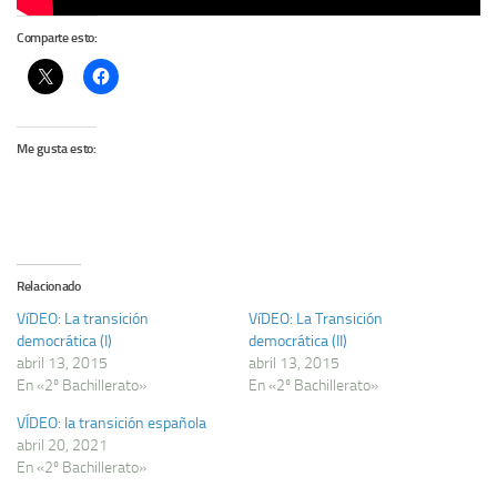
Comparte esto:
Me gusta esto:
Relacionado
VíDEO: La transición
VíDEO: La Transición
democrática (I)
democrática (II)
abril 13, 2015
abril 13, 2015
En «2º Bachillerato»
En «2º Bachillerato»
VÍDEO: la transición española
abril 20, 2021
En «2º Bachillerato»