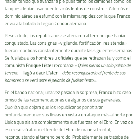
habí­an tenido que avanzar a pie pues tanto los camiones como los
tanques debí­an usar puentes más lentos de construir. Además el
dominio aéreo se esfumó con la misma rapidez con la que
Franco
envió a la batalla la Legión Cóndor alemana.
Pese a todo, los republicanos se aferraron al terreno que habí­an
conquistado. Las consignas «vigilancia, fortificación, resistencia»
fueron repetidas constantemente durante las siguientes semanas.
Se fusilaba a los hombres u oficiales que se retiraban tal y como el
comunista
Enrique Lí­ster
recordaba: «
Quien pierda un solo palmo de
terreno –
llegó a decir
Lí­ster
– debe reconquistarlo al frente de sus
hombres o se verá ante el pelotón de fusilamiento
«.
En el bando nacional, una vez pasada la sorpresa,
Franco
hizo caso
omiso de las recomendaciones de algunos de sus generales.
Querí­an que dejara que los republicanos penetraran
profundamente en sus lí­neas en vista a un ataque más al norte por
Lleida que aislara completamente sus fuerzas en el Ebro. En vez de
eso resolvió atacar el frente del Ebro de manera frontal,
reconquistando el terreno perdido. Probablemente se trataba de