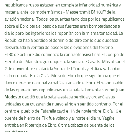
republicanos rusos estaban en completa inferioridad numérica y
material ante los moderní­simos «Messerchmit Bf 109″³ de la
aviación nacional. Todos los puentes tendidos por los republicanos
sobre el Ebro para el paso de sus fuerzas eran bombardeados a
diario pero los ingenieros los reponí­an con la misma tenacidad. La
República habí­a perdido el dominio del aire con lo que quedaba
desvirtuada la ventaja de poseer las elevaciones del terreno.
El 30 de octubre dio comienzo la contraofensiva final. El Cuerpo de
Ejército del Maestrazgo conquistó la sierra de Cavalls. Más al sur el
2 de noviembre se atacó la Sierra de Pándols y el dí­a 4 ya habí­an
sido ocupada. El dí­a 7 caí­a Mora de Ebro lo que significaba que el
flanco derecho nacional ya habí­a alcanzado el Ebro. El responsable
de las operaciones republicanas en la batalla teniente coronel
Juan
Modesto
decidió que la batalla estaba perdida y ordenó a sus
unidades que cruzaran de nuevo el rí­o en sentido contrario. Por el
centro el pueblo de Fatarella cayó el 14 de noviembre. El dí­a 16 el
puente de hierro de Flix fue volado y al norte el dia 18 Yagí¼e
entraba en Ribarroja de Ebro, última cabeza de puente de los