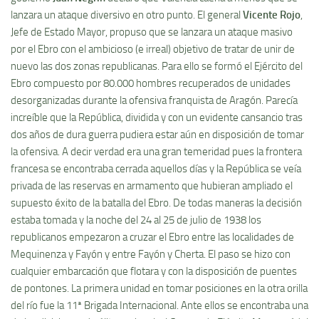
lanzara un ataque diversivo en otro punto. El general
Vicente Rojo
,
Jefe de Estado Mayor, propuso que se lanzara un ataque masivo
por el Ebro con el ambicioso (e irreal) objetivo de tratar de unir de
nuevo las dos zonas republicanas. Para ello se formó el Ejército del
Ebro compuesto por 80.000 hombres recuperados de unidades
desorganizadas durante la ofensiva franquista de Aragón. Parecí­a
increí­ble que la República, dividida y con un evidente cansancio tras
dos años de dura guerra pudiera estar aún en disposición de tomar
la ofensiva. A decir verdad era una gran temeridad pues la frontera
francesa se encontraba cerrada aquellos dí­as y la República se veí­a
privada de las reservas en armamento que hubieran ampliado el
supuesto éxito de la batalla del Ebro. De todas maneras la decisión
estaba tomada y la noche del 24 al 25 de julio de 1938 los
republicanos empezaron a cruzar el Ebro entre las localidades de
Mequinenza y Fayón y entre Fayón y Cherta. El paso se hizo con
cualquier embarcación que flotara y con la disposición de puentes
de pontones. La primera unidad en tomar posiciones en la otra orilla
del rí­o fue la 11ª Brigada Internacional. Ante ellos se encontraba una