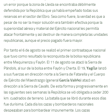
un error porque la zona de Lleida se encontraba débilmente
defendida por la República que ya habí­a empeñado todas sus
reservas en el sector del Ebro. Sea como fuere, la verdad es que a
pesar de no ser la mejor solución era también efectiva porque la
superioridad aérea y material del Ejército nacional les permití­a
atacar frontalmente y así­ destruir de manera completa las unidades
republicanas, aunque el precio pagado fuera mayor.
Por tanto el 6 de agosto se realizó el primer contraataque nacional
que tuvo como resultado la reconquista de la bolsa republicana
entre Mequinenza y Fayón. El 11 de agosto se atacó la Sierra de
Pándols, al sur de la bolsa entre Fayón y Cherta. El 19,
Yagí¼e
lanzó
a sus fuerzas en dirección norte a la Sierra de Fatarella y el Cuerpo
de Ejército del Maestrazgo (general
Garcí­a Valiño
) atacó en
dirección a la Sierra de Cavalls. De esta forma y progresivamente en
las siguientes seis semanas la República se vió obligada a ceder 200
km. cuadrados de terreno. La batalla que se libró durante esos dí­as
fue durí­sima. Cada dí­a los cazas y bombarderos nacionales
despegaban para bombardear impunemente. Los cazas