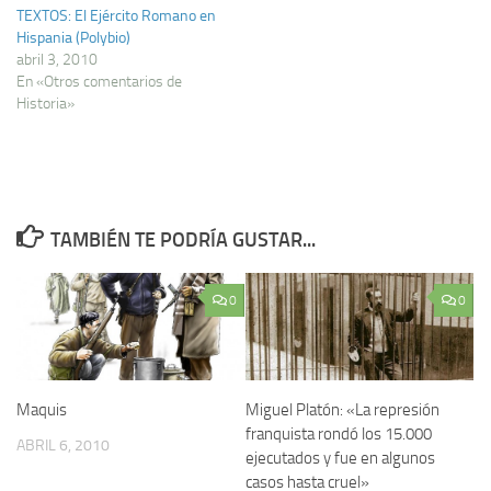
TEXTOS: El Ejército Romano en
Hispania (Polybio)
abril 3, 2010
En «Otros comentarios de
Historia»
TAMBIÉN TE PODRÍA GUSTAR...
0
0
Maquis
Miguel Platón: «La represión
franquista rondó los 15.000
ABRIL 6, 2010
ejecutados y fue en algunos
casos hasta cruel»