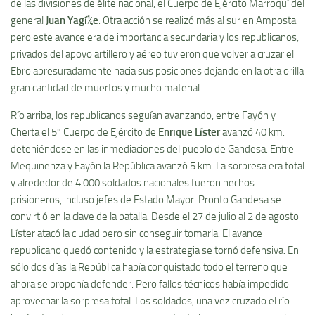
de las divisiones de élite nacional, el Cuerpo de Ejército Marroquí­ del
general
Juan Yagí¼e
. Otra acción se realizó más al sur en Amposta
pero este avance era de importancia secundaria y los republicanos,
privados del apoyo artillero y aéreo tuvieron que volver a cruzar el
Ebro apresuradamente hacia sus posiciones dejando en la otra orilla
gran cantidad de muertos y mucho material.
Rí­o arriba, los republicanos seguí­an avanzando, entre Fayón y
Cherta el 5º Cuerpo de Ejército de
Enrique Lí­ster
avanzó 40 km.
deteniéndose en las inmediaciones del pueblo de Gandesa. Entre
Mequinenza y Fayón la República avanzó 5 km. La sorpresa era total
y alrededor de 4.000 soldados nacionales fueron hechos
prisioneros, incluso jefes de Estado Mayor. Pronto Gandesa se
convirtió en la clave de la batalla. Desde el 27 de julio al 2 de agosto
Lí­ster atacó la ciudad pero sin conseguir tomarla. El avance
republicano quedó contenido y la estrategia se tornó defensiva. En
sólo dos dí­as la República habí­a conquistado todo el terreno que
ahora se proponí­a defender. Pero fallos técnicos habí­a impedido
aprovechar la sorpresa total. Los soldados, una vez cruzado el rí­o