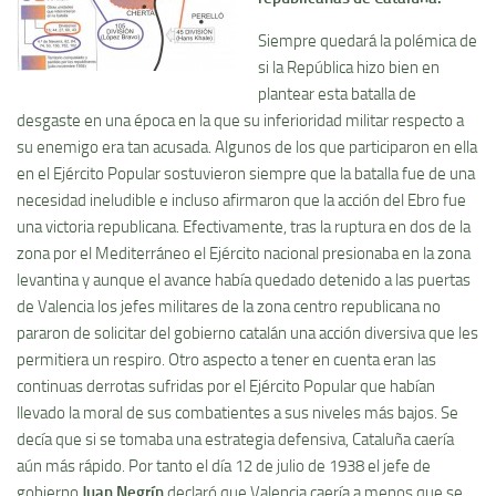
Siempre quedará la polémica de
si la República hizo bien en
plantear esta batalla de
desgaste en una época en la que su inferioridad militar respecto a
su enemigo era tan acusada. Algunos de los que participaron en ella
en el Ejército Popular sostuvieron siempre que la batalla fue de una
necesidad ineludible e incluso afirmaron que la acción del Ebro fue
una victoria republicana. Efectivamente, tras la ruptura en dos de la
zona por el Mediterráneo el Ejército nacional presionaba en la zona
levantina y aunque el avance habí­a quedado detenido a las puertas
de Valencia los jefes militares de la zona centro republicana no
pararon de solicitar del gobierno catalán una acción diversiva que les
permitiera un respiro. Otro aspecto a tener en cuenta eran las
continuas derrotas sufridas por el Ejército Popular que habí­an
llevado la moral de sus combatientes a sus niveles más bajos. Se
decí­a que si se tomaba una estrategia defensiva, Cataluña caerí­a
aún más rápido. Por tanto el dí­a 12 de julio de 1938 el jefe de
gobierno
Juan Negrí­n
declaró que Valencia caerí­a a menos que se