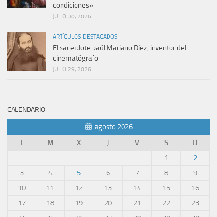
condiciones»
JULIO 30, 2026
ARTÍCULOS DESTACADOS
El sacerdote paúl Mariano Díez, inventor del
cinematógrafo
JULIO 29, 2026
CALENDARIO
agosto 2026
L
M
X
J
V
S
D
1
2
3
4
5
6
7
8
9
10
11
12
13
14
15
16
17
18
19
20
21
22
23