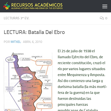
Saltar al contenido
LECTURAS 3ª EV.
0
LECTURA: Batalla Del Ebro
POR
MITXEL
·
ABRIL 6, 2010
El 25 de julio de 1938 el
llamado Ejército del Ebro, de
reciente constitución, cruzó el
rí­o por varios lugares situados
entre Mequinenza y Amposta.
Así­ dio comienzo una larga y
durí­sima batalla (la más mortí­
fera de la guerra) en la que
fueron destruidas las
principales fuerzas
republicanas de Cataluña.