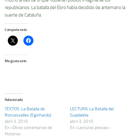
mucho antes de lo que hubieran podido imaginarse los
republicanos. La batalla del Ebro habí­a decidido de antemano la
suerte de Cataluña.
Comparte esto:
Me gusta esto:
Relacionado
TEXTOS: La Batalla de
LECTURA: La Batalla del
Roncesvalles (Eginhardo)
Guadalete
abril 3, 2010
abril 3, 2010
En «Otros comentarios de
En «Lecturas previas»
Historia»