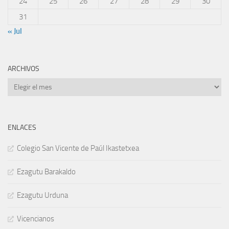
24
25
26
27
28
29
30
31
« Jul
ARCHIVOS
Archivos
ENLACES
Colegio San Vicente de Paúl Ikastetxea
Ezagutu Barakaldo
Ezagutu Urduna
Vicencianos