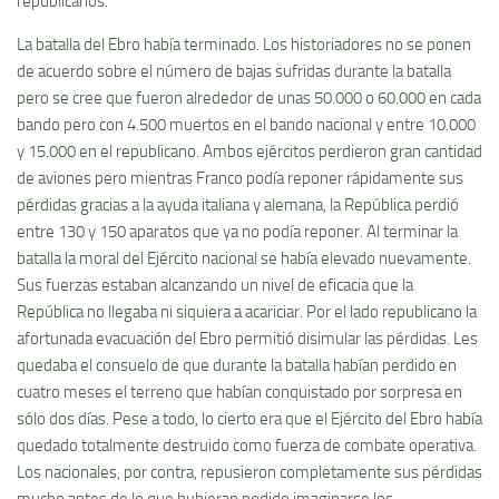
republicanos.
La batalla del Ebro habí­a terminado. Los historiadores no se ponen
de acuerdo sobre el número de bajas sufridas durante la batalla
pero se cree que fueron alrededor de unas 50.000 o 60.000 en cada
bando pero con 4.500 muertos en el bando nacional y entre 10.000
y 15.000 en el republicano. Ambos ejércitos perdieron gran cantidad
de aviones pero mientras Franco podí­a reponer rápidamente sus
pérdidas gracias a la ayuda italiana y alemana, la República perdió
entre 130 y 150 aparatos que ya no podí­a reponer. Al terminar la
batalla la moral del Ejército nacional se habí­a elevado nuevamente.
Sus fuerzas estaban alcanzando un nivel de eficacia que la
República no llegaba ni siquiera a acariciar. Por el lado republicano la
afortunada evacuación del Ebro permitió disimular las pérdidas. Les
quedaba el consuelo de que durante la batalla habí­an perdido en
cuatro meses el terreno que habí­an conquistado por sorpresa en
sólo dos dí­as. Pese a todo, lo cierto era que el Ejército del Ebro habí­a
quedado totalmente destruido como fuerza de combate operativa.
Los nacionales, por contra, repusieron completamente sus pérdidas