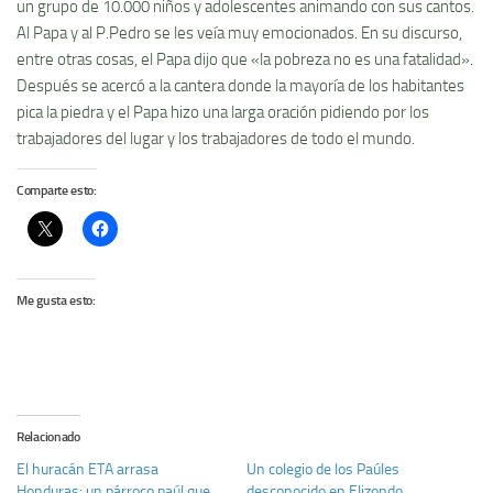
un grupo de 10.000 niños y adolescentes animando con sus cantos.
Al Papa y al P.Pedro se les veía muy emocionados. En su discurso,
entre otras cosas, el Papa dijo que «la pobreza no es una fatalidad».
Después se acercó a la cantera donde la mayoría de los habitantes
pica la piedra y el Papa hizo una larga oración pidiendo por los
trabajadores del lugar y los trabajadores de todo el mundo.
Comparte esto:
Me gusta esto:
Relacionado
El huracán ETA arrasa
Un colegio de los Paúles
Honduras: un párroco paúl que
desconocido en Elizondo