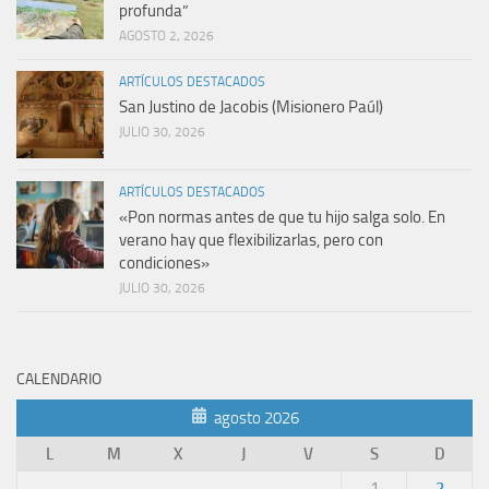
profunda”
AGOSTO 2, 2026
ARTÍCULOS DESTACADOS
San Justino de Jacobis (Misionero Paúl)
JULIO 30, 2026
ARTÍCULOS DESTACADOS
«Pon normas antes de que tu hijo salga solo. En
verano hay que flexibilizarlas, pero con
condiciones»
JULIO 30, 2026
CALENDARIO
agosto 2026
L
M
X
J
V
S
D
1
2