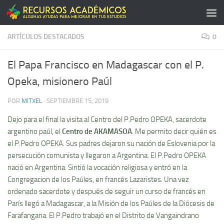
Saltar al contenido
ARTÍCULOS DESTACADOS
0
El Papa Francisco en Madagascar con el P.
Opeka, misionero Paúl
POR
MITXEL
·
SEPTIEMBRE 15, 2019
Dejo para el final la visita al Centro del P.Pedro OPEKA, sacerdote
argentino paúl, el
Centro de AKAMASOA
. Me permito decir quién es
el P.Pedro OPEKA. Sus padres dejaron su nación de Eslovenia por la
persecución comunista y llegaron a Argentina. El P.Pedro OPEKA
nació en Argentina. Sintió la vocación religiosa y entró en la
Congregacion de los Paúles, en francés Lazaristes. Una vez
ordenado sacerdote y después de seguir un curso de francés en
París llegó a Madagascar, a la Misión de los Paúles de la Diócesis de
Farafangana. El P.Pedro trabajó en el Distrito de Vangaindrano