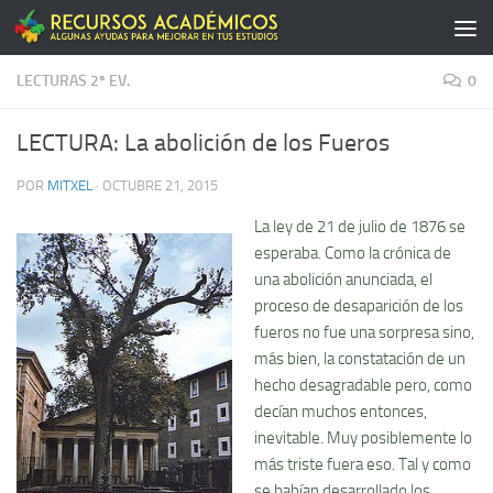
Saltar al contenido
LECTURAS 2ª EV.
0
LECTURA: La abolición de los Fueros
POR
MITXEL
·
OCTUBRE 21, 2015
La ley de 21 de julio de 1876 se
esperaba. Como la crónica de
una abolición anunciada, el
proceso de desaparición de los
fueros no fue una sorpresa sino,
más bien, la constatación de un
hecho desagradable pero, como
decí­an muchos entonces,
inevitable. Muy posiblemente lo
más triste fuera eso. Tal y como
se habí­an desarrollado los