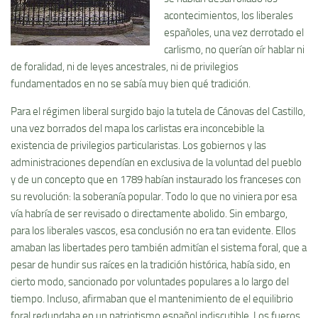
acontecimientos, los liberales
españoles, una vez derrotado el
carlismo, no querí­an oí­r hablar ni
de foralidad, ni de leyes ancestrales, ni de privilegios
fundamentados en no se sabí­a muy bien qué tradición.
Para el régimen liberal surgido bajo la tutela de Cánovas del Castillo,
una vez borrados del mapa los carlistas era inconcebible la
existencia de privilegios particularistas. Los gobiernos y las
administraciones dependí­an en exclusiva de la voluntad del pueblo
y de un concepto que en 1789 habí­an instaurado los franceses con
su revolución: la soberaní­a popular. Todo lo que no viniera por esa
ví­a habrí­a de ser revisado o directamente abolido. Sin embargo,
para los liberales vascos, esa conclusión no era tan evidente. Ellos
amaban las libertades pero también admití­an el sistema foral, que a
pesar de hundir sus raí­ces en la tradición histórica, habí­a sido, en
cierto modo, sancionado por voluntades populares a lo largo del
tiempo. Incluso, afirmaban que el mantenimiento de el equilibrio
foral redundaba en un patriotismo español indiscutible. Los fueros