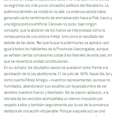
se esgrimí­an los más puros conceptos polí­ticos del liberalismo. La
polémica también se instaló en la calle. La violencia carlista habí­a
generado cierto sentimiento de animadversión hacia el Paí­s Vasco y
una lógica postura antiforal. Cánovas no quiso, bajo ningún
concepto, que la abolición de los fueros se interpretase como la
consecuencia de una victoria militar, sino como el resultado del
debate de las ideas. í‰l querí­a que la polémica ley se aplicara «por
igual á todos los habitantes de la Provincias Vascongadas, aunque
se señalan ciertas concesiones justas á los liberales de este paí­s, sin
que se resienta la unidad constitucional».
En su rechazo, los diputados vascos se quedaron solos frente a la
aprobación de la Ley abolitoria de 21 de julio de 1876. Aquel dí­a, tal y
como cuenta Pérez Arregui, «nuestros representantes, aunque no
humillados, abandonaron sus escaños con la pesadumbre de ver
abolidos nuestros fueros y libertades. No se oyeron aplausos; a la
retirada de los vencidos acompañaba un silencio impuesto por
respeto a ellos y también seguramente por la voz de la conciencia
delatora de una acción vituperable. Porque a aquella voz se unió