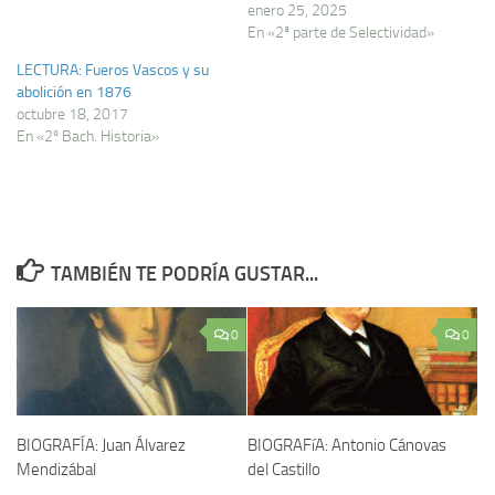
enero 25, 2025
En «2ª parte de Selectividad»
LECTURA: Fueros Vascos y su
abolición en 1876
octubre 18, 2017
En «2º Bach. Historia»
TAMBIÉN TE PODRÍA GUSTAR...
0
0
BIOGRAFÍA: Juan Álvarez
BIOGRAFíA: Antonio Cánovas
Mendizábal
del Castillo