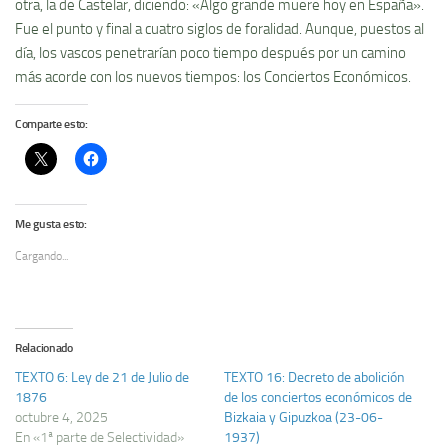
otra, la de Castelar, diciendo: «Algo grande muere hoy en España».
Fue el punto y final a cuatro siglos de foralidad. Aunque, puestos al
dí­a, los vascos penetrarí­an poco tiempo después por un camino
más acorde con los nuevos tiempos: los Conciertos Económicos.
Comparte esto:
Me gusta esto:
Cargando...
Relacionado
TEXTO 6: Ley de 21 de Julio de
TEXTO 16: Decreto de abolición
1876
de los conciertos económicos de
octubre 4, 2025
Bizkaia y Gipuzkoa (23-06-
En «1ª parte de Selectividad»
1937)