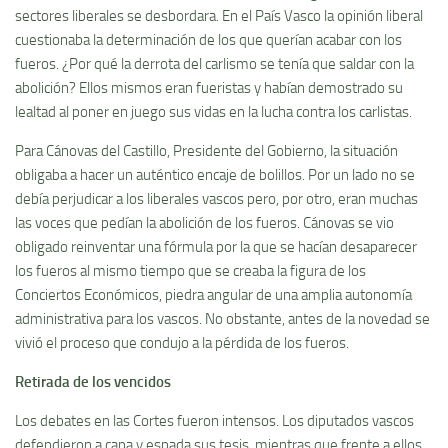
sectores liberales se desbordara. En el Paí­s Vasco la opinión liberal
cuestionaba la determinación de los que querí­an acabar con los
fueros. ¿Por qué la derrota del carlismo se tení­a que saldar con la
abolición? Ellos mismos eran fueristas y habí­an demostrado su
lealtad al poner en juego sus vidas en la lucha contra los carlistas.
Para Cánovas del Castillo, Presidente del Gobierno, la situación
obligaba a hacer un auténtico encaje de bolillos. Por un lado no se
debí­a perjudicar a los liberales vascos pero, por otro, eran muchas
las voces que pedí­an la abolición de los fueros. Cánovas se vio
obligado reinventar una fórmula por la que se hací­an desaparecer
los fueros al mismo tiempo que se creaba la figura de los
Conciertos Económicos, piedra angular de una amplia autonomí­a
administrativa para los vascos. No obstante, antes de la novedad se
vivió el proceso que condujo a la pérdida de los fueros.
Retirada de los vencidos
Los debates en las Cortes fueron intensos. Los diputados vascos
defendieron a capa y espada sus tesis, mientras que frente a ellos