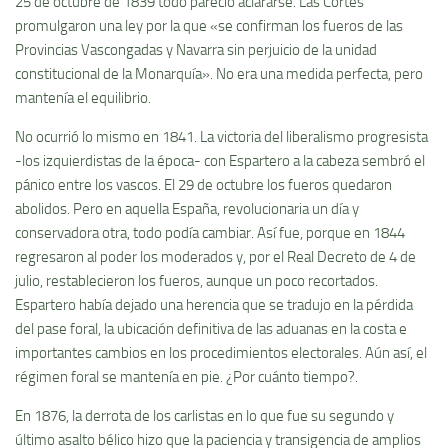
25 de octubre de 1839 todo pareció aclararse. Las Cortes
promulgaron una ley por la que «se confirman los fueros de las
Provincias Vascongadas y Navarra sin perjuicio de la unidad
constitucional de la Monarquí­a». No era una medida perfecta, pero
mantení­a el equilibrio.
No ocurrió lo mismo en 1841. La victoria del liberalismo progresista
-los izquierdistas de la época- con Espartero a la cabeza sembró el
pánico entre los vascos. El 29 de octubre los fueros quedaron
abolidos. Pero en aquella España, revolucionaria un dí­a y
conservadora otra, todo podí­a cambiar. Así­ fue, porque en 1844
regresaron al poder los moderados y, por el Real Decreto de 4 de
julio, restablecieron los fueros, aunque un poco recortados.
Espartero habí­a dejado una herencia que se tradujo en la pérdida
del pase foral, la ubicación definitiva de las aduanas en la costa e
importantes cambios en los procedimientos electorales. Aún así­, el
régimen foral se mantení­a en pie. ¿Por cuánto tiempo?.
En 1876, la derrota de los carlistas en lo que fue su segundo y
último asalto bélico hizo que la paciencia y transigencia de amplios