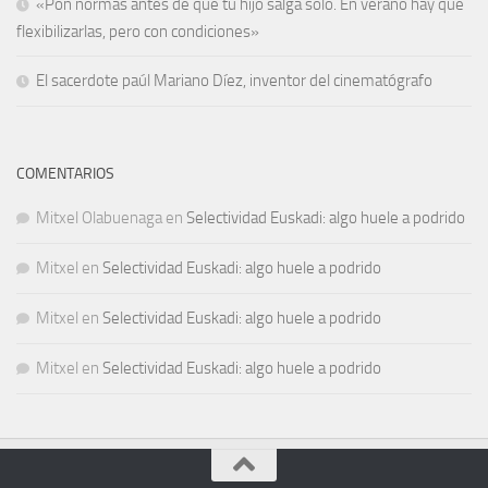
«Pon normas antes de que tu hijo salga solo. En verano hay que
flexibilizarlas, pero con condiciones»
El sacerdote paúl Mariano Díez, inventor del cinematógrafo
COMENTARIOS
Mitxel Olabuenaga
en
Selectividad Euskadi: algo huele a podrido
Mitxel
en
Selectividad Euskadi: algo huele a podrido
Mitxel
en
Selectividad Euskadi: algo huele a podrido
Mitxel
en
Selectividad Euskadi: algo huele a podrido