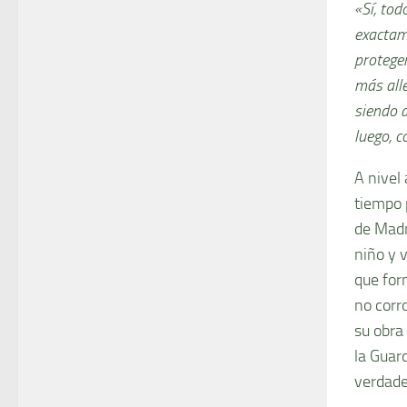
«Sí, to
exactam
proteger
más alle
siendo d
luego, 
A nivel
tiempo 
de Madr
niño y 
que for
no corr
su obra 
la Guard
verdade