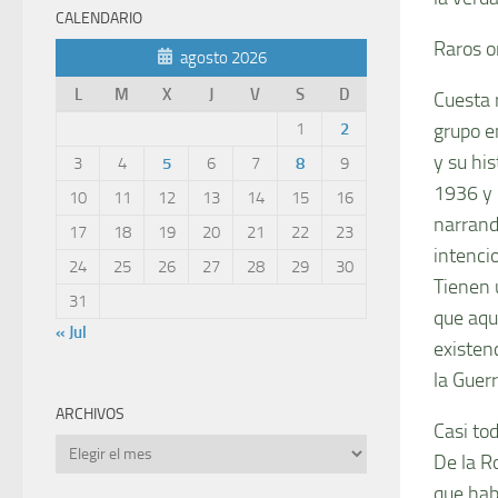
CALENDARIO
Raros o
agosto 2026
L
M
X
J
V
S
D
Cuesta 
grupo e
1
2
y su hi
3
4
5
6
7
8
9
1936 y 
10
11
12
13
14
15
16
narrand
17
18
19
20
21
22
23
intenci
24
25
26
27
28
29
30
Tienen 
31
que aqu
« Jul
existenc
la Guerr
ARCHIVOS
Casi to
Archivos
De la R
que hab