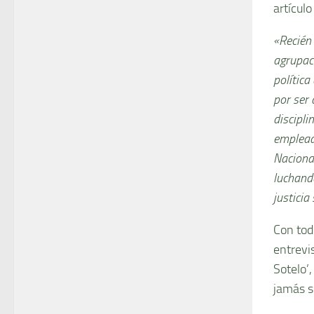
artículo
«Recién 
agrupaci
política
por ser
discipli
empleado
Nacional
luchando
justicia 
Con tod
entrevi
Sotelo’,
jamás s