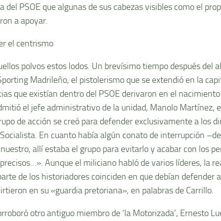
da del PSOE que algunas de sus cabezas visibles como el propi
ron a apoyar.
r el centrismo
uellos polvos estos lodos. Un brevísimo tiempo después del 
Sporting Madrileño, el pistolerismo que se extendió en la capit
cias que existían dentro del PSOE derivaron en el nacimiento 
admitió el jefe administrativo de la unidad, Manolo Martínez,
rupo de acción se creó para defender exclusivamente a los di
 Socialista. En cuanto había algún conato de interrupción –d
nuestro, allí estaba el grupo para evitarlo y acabar con los p
recisos…». Aunque el miliciano habló de varios líderes, la re
arte de los historiadores coinciden en que debían defender a 
rtieron en su «guardia pretoriana», en palabras de Carrillo.
corroboró otro antiguo miembro de ‘la Motorizada’, Ernesto L