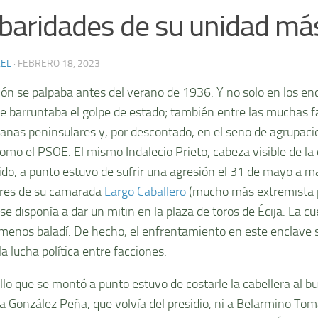
baridades de su unidad más
XEL
·
FEBRERO 18, 2023
ión se palpaba antes del verano de 1936. Y no solo en los en
e barruntaba el golpe de estado; también entre las muchas f
canas peninsulares y, por descontado, en el seno de agrupac
como el PSOE. El mismo Indalecio Prieto, cabeza visible de la 
tido, a punto estuvo de sufrir una agresión el 31 de mayo a m
res de su camarada
Largo Caballero
(mucho más extremista po
e disponía a dar un mitin en la plaza de toros de Écija. La cu
enos baladí. De hecho, el enfrentamiento en este enclave 
la lucha política entre facciones.
illo que se montó a punto estuvo de costarle la cabellera al b
i a González Peña, que volvía del presidio, ni a Belarmino Tom