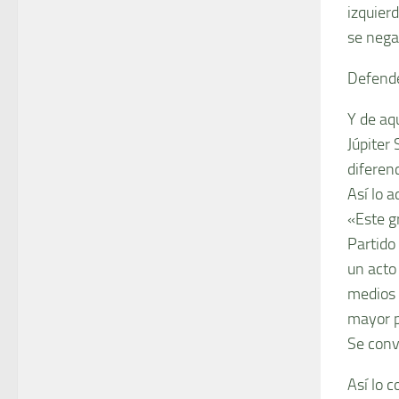
izquier
se nega
Defende
Y de aq
Júpiter 
diferen
Así lo 
«Este g
Partido
un acto 
medios p
mayor p
Se convi
Así lo 