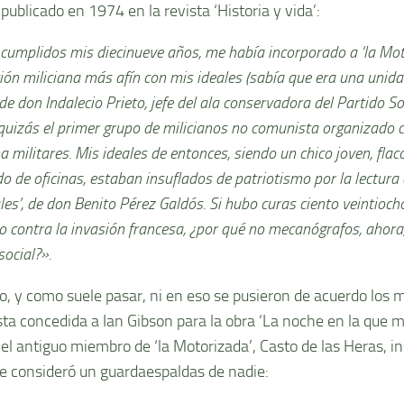
 publicado en 1974 en la revista ‘Historia y vida’:
cumplidos mis diecinueve años, me había incorporado a ‘la Moto
ón miliciana más afín con mis ideales (sabía que era una unida
 de don Indalecio Prieto, jefe del ala conservadora del Partido S
 quizás el primer grupo de milicianos no comunista organizado
na militares. Mis ideales de entonces, siendo un chico joven, flaco
 de oficinas, estaban insuflados de patriotismo por la lectura 
es’, de don Benito Pérez Galdós. Si hubo curas ciento veintioch
 contra la invasión francesa, ¿por qué no mecanógrafos, ahora
social?».
o, y como suele pasar, ni en eso se pusieron de acuerdo los
sta concedida a Ian Gibson para la obra ‘La noche en la que 
 el antiguo miembro de ‘la Motorizada’, Casto de las Heras, in
e consideró un guardaespaldas de nadie: