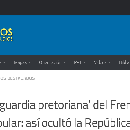
s
Mapas
Orientación
PPT
Videos
Biblia
LOS DESTACADOS
‘guardia pretoriana’ del Fre
ular: así ocultó la República