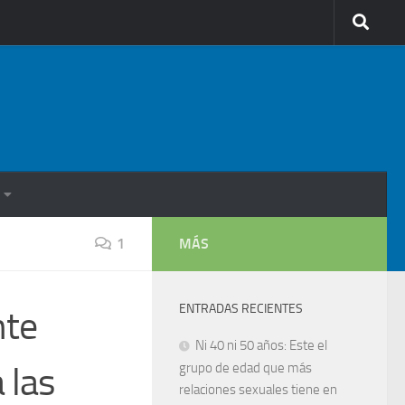
1
MÁS
ENTRADAS RECIENTES
nte
Ni 40 ni 50 años: Este el
 las
grupo de edad que más
relaciones sexuales tiene en