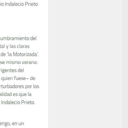
o Indalecio Prieto
alumbramiento del
al y las claras
de ‘la Motorizada’.
 ese mismo verano:
rigentes del
e quien fuese– de
erturbadores por los
alidad es que la
Indalecio Prieto.
uengo, en un