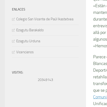
«Están 
ENLACES
manteni
durante
Colegio San Vicente de Paúl Ikastetxea
entrevi
Ezagutu Barakaldo
allá po
algunos
Ezagutu Urduna
«Hemos 
Vicencianos
Parece q
Blancas
Deporti
VISITAS:
retahíl
20349143
transfo
que se 
Comuni
Unificad