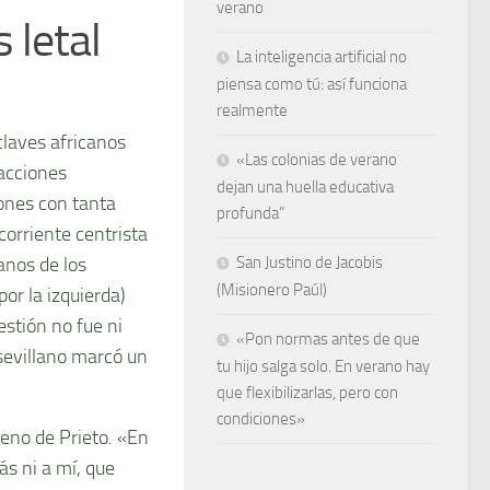
verano
 letal
La inteligencia artificial no
piensa como tú: así funciona
realmente
claves africanos
«Las colonias de verano
acciones
dejan una huella educativa
iones con tanta
profunda”
corriente centrista
anos de los
San Justino de Jacobis
(Misionero Paúl)
r la izquierda)
estión no fue ni
«Pon normas antes de que
sevillano marcó un
tu hijo salga solo. En verano hay
que flexibilizarlas, pero con
condiciones»
ueno de Prieto. «En
ás ni a mí, que