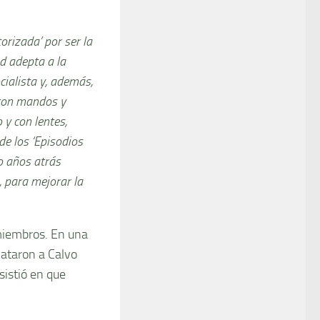
rizada’ por ser la
d adepta a la
ocialista y, además,
 con mandos y
 y con lentes,
de los ‘Episodios
o años atrás
, para mejorar la
 miembros. En una
mataron a Calvo
sistió en que