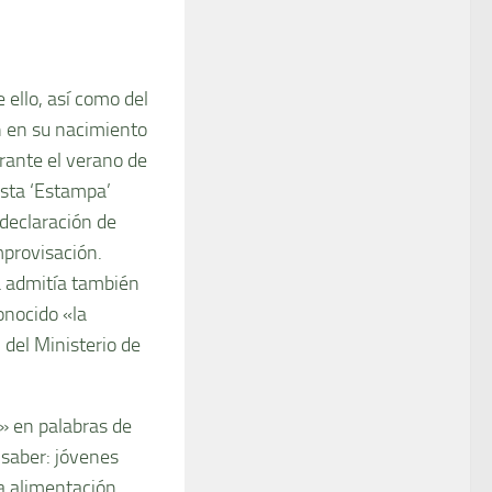
 ello, así como del
n en su nacimiento
urante el verano de
ista ‘Estampa’
 declaración de
mprovisación.
ta admitía también
onocido «la
l del Ministerio de
o» en palabras de
 saber: jóvenes
a alimentación.