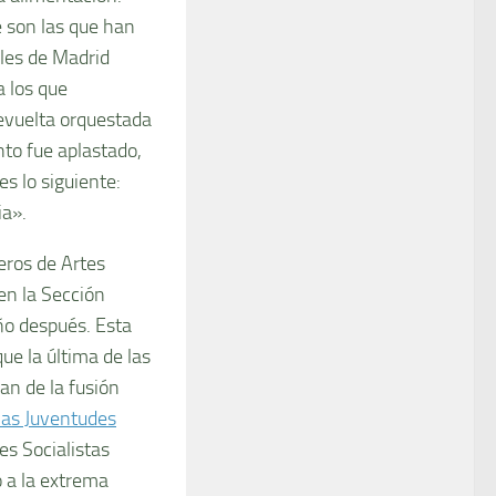
 son las que han
ales de Madrid
a los que
revuelta orquestada
to fue aplastado,
s lo siguiente:
ia».
reros de Artes
en la Sección
ño después. Esta
ue la última de las
an de la fusión
las Juventudes
es Socialistas
o a la extrema