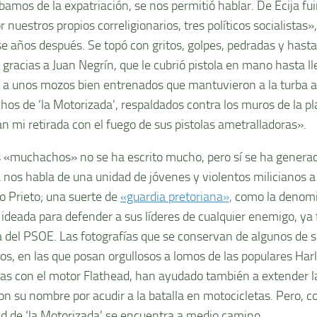
bamos de la expatriación, se nos permitió hablar. De Écija f
or nuestros propios correligionarios, tres políticos socialistas»
e años después. Se topó con gritos, golpes, pedradas y hasta
gracias a Juan Negrín, que le cubrió pistola en mano hasta ll
y a unos mozos bien entrenados que mantuvieron a la turba a
os de ‘la Motorizada’, respaldados contra los muros de la pl
an mi retirada con el fuego de sus pistolas ametralladoras».
 «muchachos» no se ha escrito mucho, pero sí se ha generad
 nos habla de una unidad de jóvenes y violentos milicianos a
io Prieto; una suerte de
«guardia pretoriana»,
como la denomi
o, ideada para defender a sus líderes de cualquier enemigo, ya
a del PSOE. Las fotografías que se conservan de algunos de 
s, en las que posan orgullosos a lomos de las populares Ha
as con el motor Flathead, han ayudado también a extender l
ron su nombre por acudir a la batalla en motocicletas. Pero, 
ad de ‘la Motorizada’ se encuentra a medio camino.