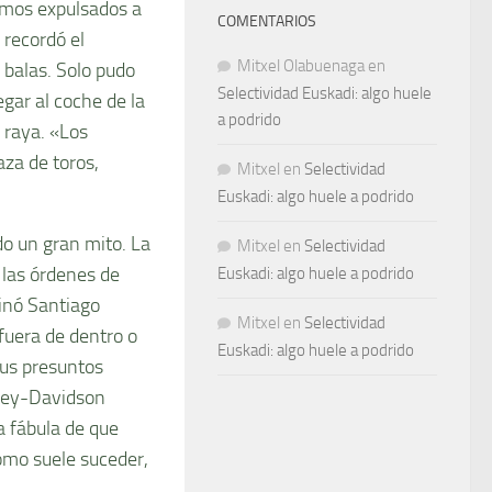
uimos expulsados a
COMENTARIOS
, recordó el
Mitxel Olabuenaga
en
 balas. Solo pudo
Selectividad Euskadi: algo huele
egar al coche de la
a podrido
 raya. «Los
aza de toros,
Mitxel
en
Selectividad
Euskadi: algo huele a podrido
o un gran mito. La
Mitxel
en
Selectividad
 las órdenes de
Euskadi: algo huele a podrido
nó Santiago
Mitxel
en
Selectividad
 fuera de dentro o
Euskadi: algo huele a podrido
sus presuntos
rley-Davidson
a fábula de que
como suele suceder,