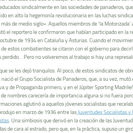
educados sindicalmente en las sociedades de panaderos, que
do en alto la hegemonía revolucionaria en las luchas sindic
 más de medio siglo». Aquellos miembros de ‘la Motorizada’ 
stó el reportero le confirmaron que habían participado en la 
r octubre de 1934 en Cataluña y Asturias. Cuando el movimien
 de estos combatientes se citaron con el gobierno para decirle
perdido… Pero no volveremos al trabajo si hay una represal
ue se les dejó tranquilos. Al poco, de estos sindicatos de ob
 nació el Grupo Socialista de Panaderos, que, a su vez, mutó 
va y de Propaganda primero, y en el Júpiter Sporting Madrile
a de nombres carecería de importancia alguna si no fuera porq
rmaciones aglutinó a aquellos jóvenes socialistas que recelab
produjo en marzo de 1936 entre las
Juventudes Socialistas y 
stas
. Una simbiosis que derivó en la creación de las Juventud
as de cara al estrado, pero que, en la práctica, supuso un gir