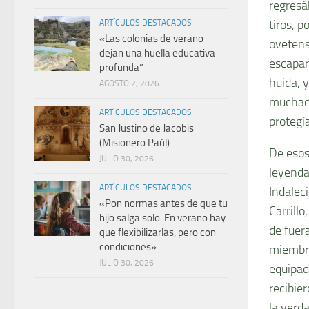
regresá
tiros, p
ARTÍCULOS DESTACADOS
«Las colonias de verano
ovetens
dejan una huella educativa
escapar 
profunda”
huida, 
AGOSTO 2, 2026
muchach
ARTÍCULOS DESTACADOS
protegí
San Justino de Jacobis
(Misionero Paúl)
De esos
JULIO 30, 2026
leyenda
ARTÍCULOS DESTACADOS
Indalec
«Pon normas antes de que tu
Carrill
hijo salga solo. En verano hay
de fuer
que flexibilizarlas, pero con
condiciones»
miembro
JULIO 30, 2026
equipad
recibie
la verd