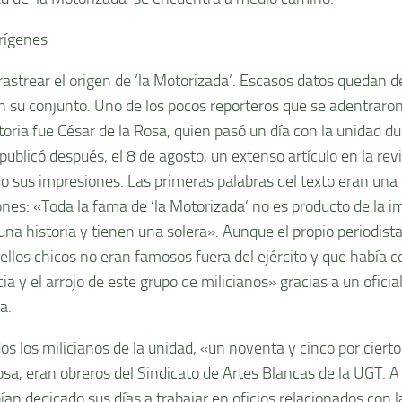
rígenes
rastrear el origen de ‘la Motorizada’. Escasos datos quedan de
n su conjunto. Uno de los pocos reporteros que se adentraro
storia fue César de la Rosa, quien pasó un día con la unidad d
publicó después, el 8 de agosto, un extenso artículo en la rev
o sus impresiones. Las primeras palabras del texto eran una
ones: «Toda la fama de ‘la Motorizada’ no es producto de la i
una historia y tienen una solera». Aunque el propio periodis
ellos chicos no eran famosos fuera del ejército y que había c
ia y el arrojo de este grupo de milicianos» gracias a un oficia
a.
dos los milicianos de la unidad, «un noventa y cinco por ciert
osa, eran obreros del Sindicato de Artes Blancas de la UGT. A
ían dedicado sus días a trabajar en oficios relacionados con l