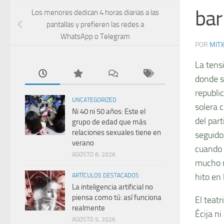
bar
Los menores dedican 4 horas diarias a las
pantallas y prefieren las redes a
WhatsApp o Telegram
POR
MIT
La tens
donde s
republi
UNCATEGORIZED
solera 
Ni 40 ni 50 años: Este el
del par
grupo de edad que más
relaciones sexuales tiene en
seguido
verano
cuando s
AGOSTO 8, 2026
mucho m
hito en 
ARTÍCULOS DESTACADOS
La inteligencia artificial no
piensa como tú: así funciona
El teatr
realmente
Écija n
AGOSTO 5, 2026