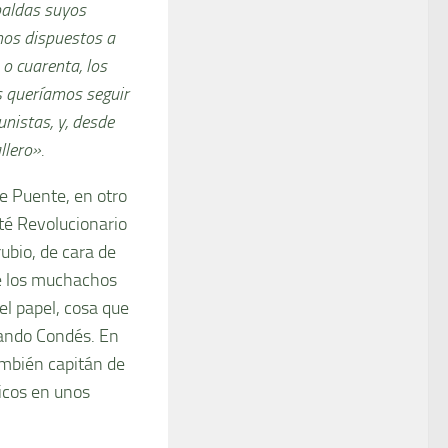
paldas suyos
mos dispuestos a
 o cuarenta, los
s queríamos seguir
nistas, y, desde
lero».
ue Puente, en otro
té Revolucionario
ubio, de cara de
de los muchachos
el papel, cosa que
nando Condés. En
también capitán de
hicos en unos