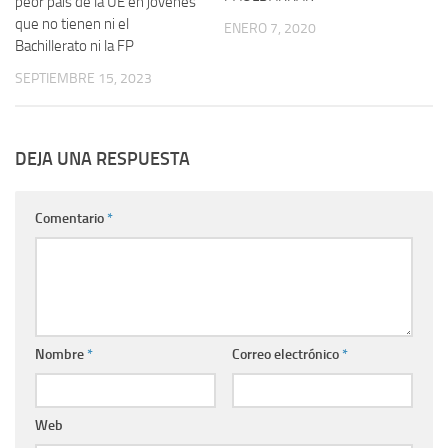
peor país de la UE en jóvenes
que no tienen ni el
ENERO 7, 2020
Bachillerato ni la FP
SEPTIEMBRE 15, 2023
DEJA UNA RESPUESTA
Comentario
*
Nombre
*
Correo electrónico
*
Web