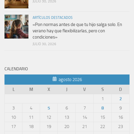
JULIO 30, 2026
ARTÍCULOS DESTACADOS
«Pon normas antes de que tu hijo salga solo. En
verano hay que flexibilizarlas, pero con
condiciones»
JULIO 30, 2026
CALENDARIO
agosto 2026
L
M
X
J
V
S
D
1
2
3
4
5
6
7
8
9
10
11
12
13
14
15
16
17
18
19
20
21
22
23