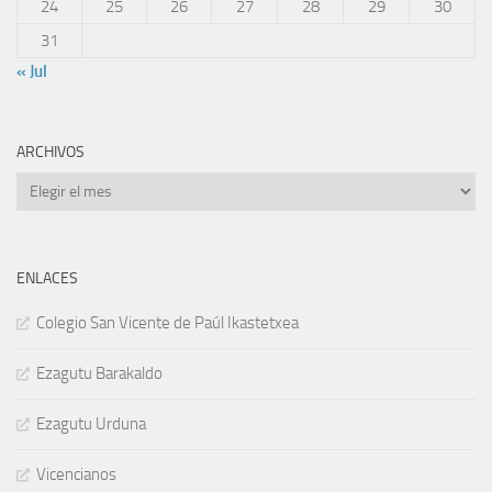
24
25
26
27
28
29
30
31
« Jul
ARCHIVOS
Archivos
ENLACES
Colegio San Vicente de Paúl Ikastetxea
Ezagutu Barakaldo
Ezagutu Urduna
Vicencianos