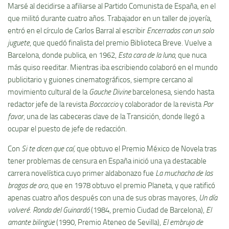
Marsé al decidirse a afiliarse al Partido Comunista de España, en el
que militó durante cuatro años. Trabajador en un taller de joyería,
entró en el círculo de Carlos Barral al escribir
Encerrados con un solo
juguete
, que quedó finalista del premio Biblioteca Breve. Vuelve a
Barcelona, donde publica, en 1962,
Esta cara de la luna
, que nuca
más quiso reeditar. Mientras iba escribiendo colaboró en el mundo
publicitario y guiones cinematográficos, siempre cercano al
movimiento cultural de la
Gauche Divine
barcelonesa, siendo hasta
redactor jefe de la revista
Boccaccio
y colaborador de la revista
Por
favor
, una de las cabeceras clave de la Transición, donde llegó a
ocupar el puesto de jefe de redacción.
Con
Si te dicen que caí,
que obtuvo el Premio México de Novela tras
tener problemas de censura en España inició una ya destacable
carrera novelística cuyo primer aldabonazo fue
La muchacha de las
bragas de oro
, que en 1978 obtuvo el premio Planeta, y que ratificó
apenas cuatro años después con una de sus obras mayores,
Un día
volveré
.
Ronda del Guinardó
(1984, premio Ciudad de Barcelona),
El
amante bilingüe
(1990, Premio Ateneo de Sevilla),
El embrujo de