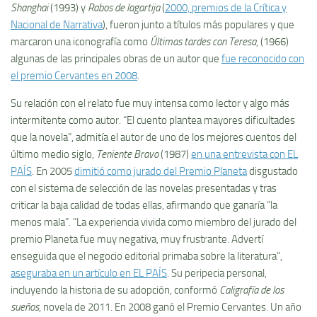
Shanghai
(1993) y
Rabos de lagartija
(
2000, premios de la Crítica y
Nacional de Narrativa
), fueron junto a títulos más populares y que
marcaron una iconografía como
Últimas tardes con Teresa
, (1966)
algunas de las principales obras de un autor que
fue reconocido con
el premio Cervantes en 2008
.
Su relación con el relato fue muy intensa como lector y algo más
intermitente como autor. “El cuento plantea mayores dificultades
que la novela”, admitía el autor de uno de los mejores cuentos del
último medio siglo,
Teniente Bravo
(1987)
en una entrevista con EL
PAÍS
. En 2005
dimitió como jurado del Premio Planeta
disgustado
con el sistema de selección de las novelas presentadas y tras
criticar la baja calidad de todas ellas, afirmando que ganaría “la
menos mala”. “La experiencia vivida como miembro del jurado del
premio Planeta fue muy negativa, muy frustrante. Advertí
enseguida que el negocio editorial primaba sobre la literatura”,
aseguraba en un artículo en EL PAÍS
. Su peripecia personal,
incluyendo la historia de su adopción, conformó
Caligrafía de los
sueños
, novela de 2011. En 2008 ganó el Premio Cervantes. Un año