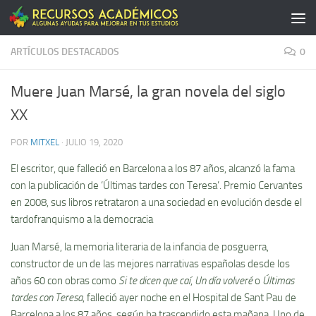
Saltar al contenido
ARTÍCULOS DESTACADOS
0
Muere Juan Marsé, la gran novela del siglo
XX
POR
MITXEL
·
JULIO 19, 2020
El escritor, que falleció en Barcelona a los 87 años, alcanzó la fama
con la publicación de ‘Últimas tardes con Teresa’. Premio Cervantes
en 2008, sus libros retrataron a una sociedad en evolución desde el
tardofranquismo a la democracia
Juan Marsé, la memoria literaria de la infancia de posguerra,
constructor de un de las mejores narrativas españolas desde los
años 60 con obras como
Si te dicen que caí
,
Un día volveré
o
Últimas
tardes con Teresa
, falleció ayer noche en el Hospital de Sant Pau de
Barcelona a los 87 años, según ha trascendido esta mañana. Uno de