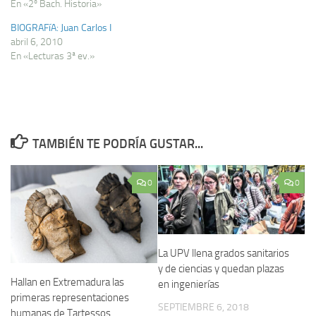
En «2º Bach. Historia»
BIOGRAFíA: Juan Carlos I
abril 6, 2010
En «Lecturas 3ª ev.»
TAMBIÉN TE PODRÍA GUSTAR...
0
0
La UPV llena grados sanitarios
y de ciencias y quedan plazas
Hallan en Extremadura las
en ingenierías
primeras representaciones
SEPTIEMBRE 6, 2018
humanas de Tartessos