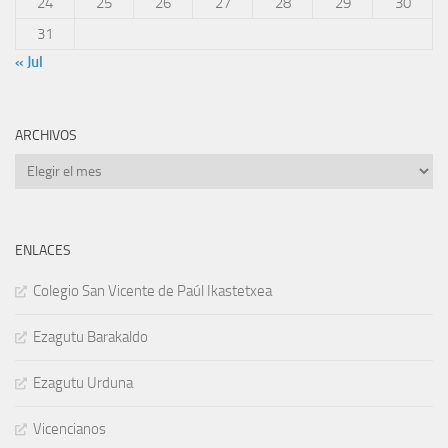
24
25
26
27
28
29
30
31
« Jul
ARCHIVOS
Archivos
ENLACES
Colegio San Vicente de Paúl Ikastetxea
Ezagutu Barakaldo
Ezagutu Urduna
Vicencianos