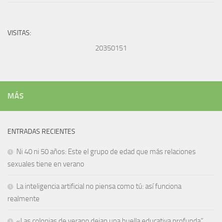
VISITAS:
20350151
MÁS
ENTRADAS RECIENTES
Ni 40 ni 50 años: Este el grupo de edad que más relaciones
sexuales tiene en verano
La inteligencia artificial no piensa como tú: así funciona
realmente
«Las colonias de verano dejan una huella educativa profunda”