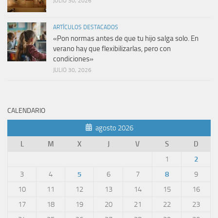
JULIO 30, 2026
ARTÍCULOS DESTACADOS
«Pon normas antes de que tu hijo salga solo. En
verano hay que flexibilizarlas, pero con
condiciones»
JULIO 30, 2026
CALENDARIO
agosto 2026
L
M
X
J
V
S
D
1
2
3
4
5
6
7
8
9
10
11
12
13
14
15
16
17
18
19
20
21
22
23