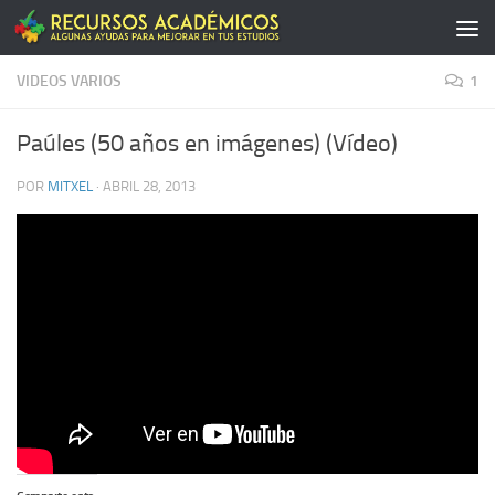
Saltar al contenido
VIDEOS VARIOS
1
Paúles (50 años en imágenes) (Ví­deo)
POR
MITXEL
·
ABRIL 28, 2013