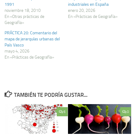
1991
industriales en España
noviembre 18, 2010
enero 20, 2026
En «Otras prácticas de
En «Prácticas de Geografía»
Geografía»
PRÁCTICA 20: Comentario del
mapa de jerarquí­as urbanas del
Paí­s Vasco
mayo 4, 2026
En «Prácticas de Geografía»
TAMBIÉN TE PODRÍA GUSTAR...
6
0