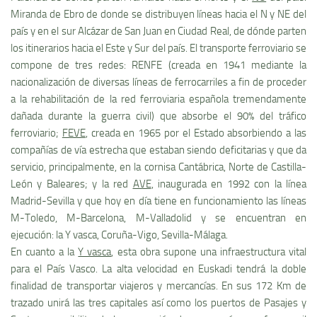
Miranda de Ebro de donde se distribuyen lí­neas hacia el N y NE del
paí­s y en el sur Alcázar de San Juan en Ciudad Real, de dónde parten
los itinerarios hacia el Este y Sur del paí­s. El transporte ferroviario se
compone de tres redes: RENFE (creada en 1941 mediante la
nacionalización de diversas lí­neas de ferrocarriles a fin de proceder
a la rehabilitación de la red ferroviaria española tremendamente
dañada durante la guerra civil) que absorbe el 90% del tráfico
ferroviario;
FEVE
, creada en 1965 por el Estado absorbiendo a las
compañí­as de ví­a estrecha que estaban siendo deficitarias y que da
servicio, principalmente, en la cornisa Cantábrica, Norte de Castilla-
León y Baleares; y la red
AVE
, inaugurada en 1992 con la lí­nea
Madrid-Sevilla y que hoy en dí­a tiene en funcionamiento las lí­neas
M-Toledo, M-Barcelona, M-Valladolid y se encuentran en
ejecución: la Y vasca, Coruña-Vigo, Sevilla-Málaga.
En cuanto a la
Y vasca
, esta obra supone una infraestructura vital
para el Paí­s Vasco. La alta velocidad en Euskadi tendrá la doble
finalidad de transportar viajeros y mercancí­as. En sus 172 Km de
trazado unirá las tres capitales así­ como los puertos de Pasajes y