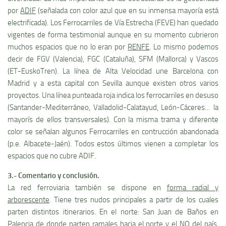
por
ADIF
(señalada con color azul que en su inmensa mayorí­a está
electrificada). Los Ferrocarriles de Ví­a Estrecha (FEVE) han quedado
vigentes de forma testimonial aunque en su momento cubrieron
muchos espacios que no lo eran por
RENFE
. Lo mismo podemos
decir de FGV (Valencia), FGC (Cataluña), SFM (Mallorca) y Vascos
(ET-EuskoTren). La lí­nea de Alta Velocidad une Barcelona con
Madrid y a esta capital con Sevilla aunque existen otros varios
proyectos. Una lí­nea punteada roja indica los ferrocarriles en desuso
(Santander-Mediterráneo, Valladolid-Calatayud, León-Cáceres… la
mayorí­s de ellos transversales). Con la misma trama y diferente
color se señalan algunos Ferrocarriles en contrucción abandonada
(p.e. Albacete-Jaén). Todos estos últimos vienen a completar los
espacios que no cubre ADIF.
3.- Comentario y conclusión.
La red ferroviaria también se dispone en
forma radial y
arborescente
. Tiene tres nudos principales a partir de los cuales
parten distintos itinerarios. En el norte: San Juan de Baños en
Palencia de donde parten ramales hacia el norte y el
NO
del paí­s.