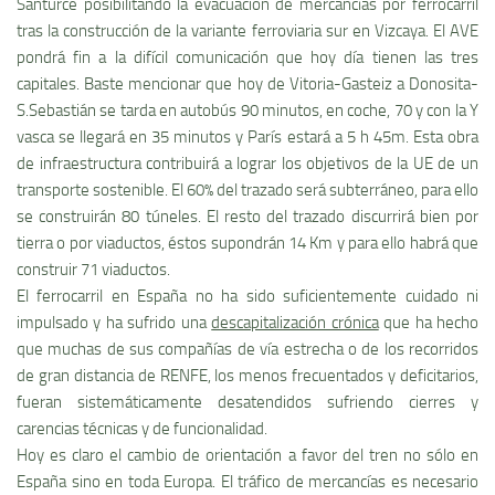
Santurce posibilitando la evacuación de mercancí­as por ferrocarril
tras la construcción de la variante ferroviaria sur en Vizcaya. El AVE
pondrá fin a la difí­cil comunicación que hoy dí­a tienen las tres
capitales. Baste mencionar que hoy de Vitoria-Gasteiz a Donosita-
S.Sebastián se tarda en autobús 90 minutos, en coche, 70 y con la Y
vasca se llegará en 35 minutos y Parí­s estará a 5 h 45m. Esta obra
de infraestructura contribuirá a lograr los objetivos de la UE de un
transporte sostenible. El 60% del trazado será subterráneo, para ello
se construirán 80 túneles. El resto del trazado discurrirá bien por
tierra o por viaductos, éstos supondrán 14 Km y para ello habrá que
construir 71 viaductos.
El ferrocarril en España no ha sido suficientemente cuidado ni
impulsado y ha sufrido una
descapitalización crónica
que ha hecho
que muchas de sus compañí­as de ví­a estrecha o de los recorridos
de gran distancia de RENFE, los menos frecuentados y deficitarios,
fueran sistemáticamente desatendidos sufriendo cierres y
carencias técnicas y de funcionalidad.
Hoy es claro el cambio de orientación a favor del tren no sólo en
España sino en toda Europa. El tráfico de mercancí­as es necesario