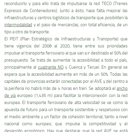
reconducirlo y para ello trata de impulsarse la red TECO (Trenes
Expresos de Contenedores). Junto a ésto, hace falta mejorar las
infraestructuras y centros logí­sticos de transporte que posibiliten la
intermodalidad
y el paso de mercancí­as, con total eficiencia, de un
tipo a otro de transporte.
El PEIT (Plan Estratégico de Infraestructuras y Transporte) que
tiene vigencia del 2008 al 2020, tiene entre sus prioridades
impulsar el transporte ferroviario al que van a ir destinado el 50% del
presupuesto. Se trata de aumentar la accesibilidad a todo el paí­s,
principalmente al
cuadrante NO
y Cuenca y Teruel. En general se
espera que la accesibilidad aumente en más de un 50%. Todas las
capitales de provincias estarán conectadas por el AVE y del centro a
la periferia no habrá más de 4 horas en tren. Se adoptará el
ancho
de ví­a
europeo (1,435 m) para facilitar la interconexión con la red
europea. El transporte ferroviario de alta velocidad se ve como la
apuesta de futuro para un transporte sostenible y respetuoso con
el medio ambiente y un factor de cohesión territorial, tanto a nivel
nacional como europeo, que impulse la competitividad y el
desarrollo económico. Hay que destacar que la red AVE se está