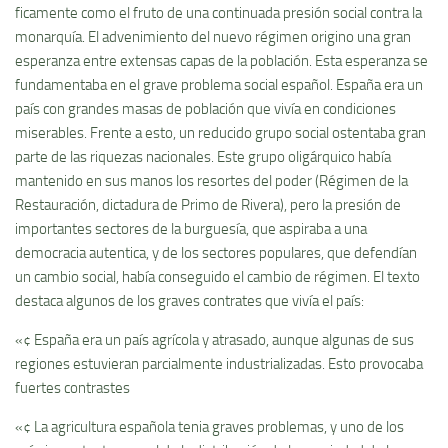
ficamente como el fruto de una continuada presión social contra la
monarquí­a. El advenimiento del nuevo régimen origino una gran
esperanza entre extensas capas de la población. Esta esperanza se
fundamentaba en el grave problema social español. España era un
paí­s con grandes masas de población que viví­a en condiciones
miserables. Frente a esto, un reducido grupo social ostentaba gran
parte de las riquezas nacionales. Este grupo oligárquico habí­a
mantenido en sus manos los resortes del poder (Régimen de la
Restauración, dictadura de Primo de Rivera), pero la presión de
importantes sectores de la burguesí­a, que aspiraba a una
democracia autentica, y de los sectores populares, que defendí­an
un cambio social, habí­a conseguido el cambio de régimen. El texto
destaca algunos de los graves contrates que viví­a el paí­s:
«¢ España era un paí­s agrí­cola y atrasado, aunque algunas de sus
regiones estuvieran parcialmente industrializadas. Esto provocaba
fuertes contrastes
«¢ La agricultura española tenia graves problemas, y uno de los