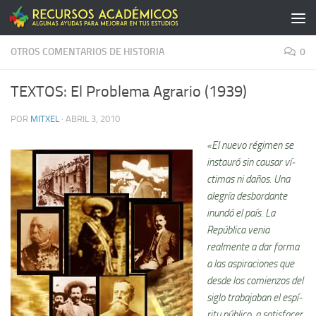
Saltar al contenido
OTROS COMENTARIOS DE HISTORIA
0
TEXTOS: El Problema Agrario (1939)
POR
MITXEL
·
ABRIL 3, 2010
«El nuevo régimen se
instauró sin causar ví­
ctimas ni daños. Una
alegrí­a desbordante
inundó el paí­s. La
República venia
realmente a dar forma
a las aspiraciones que
desde los comienzos del
siglo trabajaban el espí­
ritu público, a satisfacer