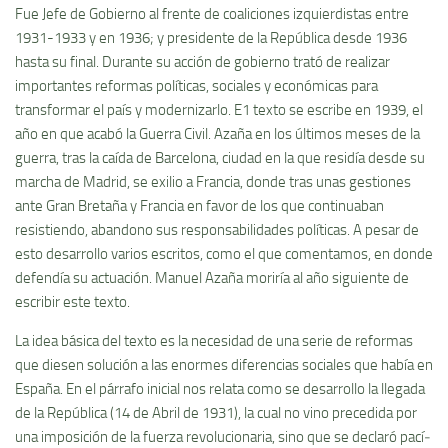
Fue Jefe de Gobierno al frente de coaliciones izquierdistas entre
1931-1933 y en 1936; y presidente de la República desde 1936
hasta su final. Durante su acción de gobierno trató de realizar
importantes reformas polí­ticas, sociales y económicas para
transformar el paí­s y modernizarlo. E1 texto se escribe en 1939, el
año en que acabó la Guerra Civil. Azaña en los últimos meses de la
guerra, tras la caí­da de Barcelona, ciudad en la que residí­a desde su
marcha de Madrid, se exilio a Francia, donde tras unas gestiones
ante Gran Bretaña y Francia en favor de los que continuaban
resistiendo, abandono sus responsabilidades polí­ticas. A pesar de
esto desarrollo varios escritos, como el que comentamos, en donde
defendí­a su actuación. Manuel Azaña morirí­a al año siguiente de
escribir este texto.
La idea básica del texto es la necesidad de una serie de reformas
que diesen solución a las enormes diferencias sociales que habí­a en
España. En el párrafo inicial nos relata como se desarrollo la llegada
de la República (14 de Abril de 1931), la cual no vino precedida por
una imposición de la fuerza revolucionaria, sino que se declaró pací­