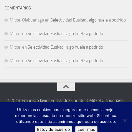
COMENTARIOS
Mitxel Olabuenaga
en
Selectividad Euskadi: algo huele a podrido
Mitxel
en
Selectividad Euskadi: algo huele a podrido
Mitxel
en
Selectividad Euskadi: algo huele a podrido
Mitxel
en
Selectividad Euskadi: algo huele a podrido
© 2018,
Francisco Javier Fernández Chento
&
Mitxel Olabuénaga
|
Zona privada
Utilizamos cookies para asegurar que damos la mejor
Esta web es una iniciativa privada de sus autores y no está relacionada con
experiencia al usuario en nuestro sitio web. Si continúa
institución pública o privada alguna.
utilizando este sitio asumiremos que está de acuerdo.
Estoy de acuerdo
Leer más