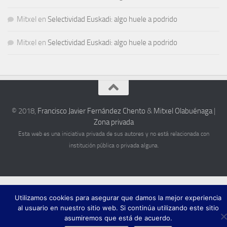
Mitxel
en
Selectividad Euskadi: algo huele a podrido
Mitxel
en
Selectividad Euskadi: algo huele a podrido
© 2018,
Francisco Javier Fernández Chento
&
Mitxel Olabuénaga
|
Zona privada
Esta web es una iniciativa privada de sus autores y no está relacionada con
institución pública o privada alguna.
Utilizamos cookies para asegurar que damos la mejor experiencia
al usuario en nuestro sitio web. Si continúa utilizando este sitio
asumiremos que está de acuerdo.