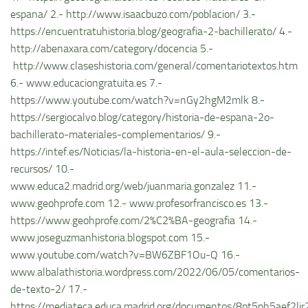
espana/ 2.- http://www.isaacbuzo.com/poblacion/ 3.-
https://encuentratuhistoria.blog/geografia-2-bachillerato/ 4.-
http://abenaxara.com/category/docencia 5.-
http://www.claseshistoria.com/general/comentariotextos.htm
6.- www.educaciongratuita.es 7.-
https://www.youtube.com/watch?v=nGy2hgM2mlk 8.-
https://sergiocalvo.blog/category/historia-de-espana-2o-
bachillerato-materiales-complementarios/ 9.-
https://intef.es/Noticias/la-historia-en-el-aula-seleccion-de-
recursos/ 10.-
www.educa2.madrid.org/web/juanmaria.gonzalez 11.-
www.geohprofe.com 12.- www.profesorfrancisco.es 13.-
https://www.geohprofe.com/2%C2%BA-geografia 14.-
www.joseguzmanhistoria.blogspot.com 15.-
www.youtube.com/watch?v=BW6ZBF1Ou-Q 16.-
www.albalathistoria.wordpress.com/2022/06/05/comentarios-
de-texto-2/ 17.-
https://mediateca.educa.madrid.org/documentos/8pt5ph5aef2ljr2r