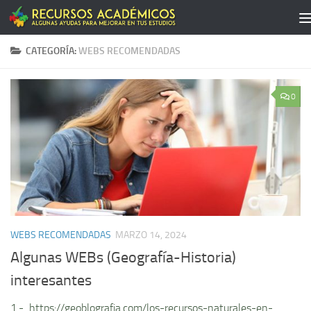
Saltar al contenido
CATEGORÍA:
WEBS RECOMENDADAS
0
WEBS RECOMENDADAS
MARZO 14, 2024
Algunas WEBs (Geografía-Historia)
interesantes
1.- https://geoblografia.com/los-recursos-naturales-en-