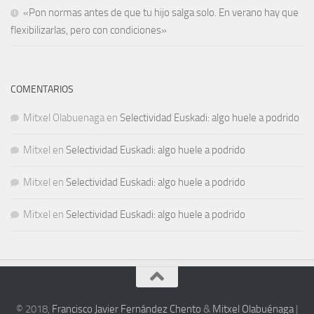
«Pon normas antes de que tu hijo salga solo. En verano hay que
flexibilizarlas, pero con condiciones»
COMENTARIOS
Mitxel Olabuenaga
en
Selectividad Euskadi: algo huele a podrido
Mitxel
en
Selectividad Euskadi: algo huele a podrido
Mitxel
en
Selectividad Euskadi: algo huele a podrido
Mitxel
en
Selectividad Euskadi: algo huele a podrido
© 2018,
Francisco Javier Fernández Chento
&
Mitxel Olabuénaga
|