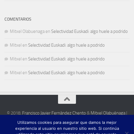
COMENTARIOS
Mitxel Olabuenaga
en
Selectividad Euskadi: algo huele a podrido
Mitxel
en
Selectividad Euskadi: algo huele a podrido
Mitxel
en
Selectividad Euskadi: algo huele a podrido
Mitxel
en
Selectividad Euskadi: algo huele a podrido
© 2018,
Francisco Javier Fernández Chento
&
Mitxel Olabuénaga
|
Zona privada
Utilizamos cookies para asegurar que damos la mejor
Esta web es una iniciativa privada de sus autores y no está relacionada con
experiencia al usuario en nuestro sitio web. Si continúa
institución pública o privada alguna.