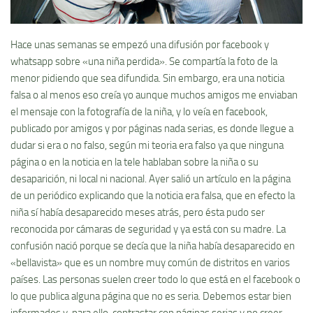
Hace unas semanas se empezó una difusión por facebook y
whatsapp sobre «una niña perdida». Se compartí­a la foto de la
menor pidiendo que sea difundida. Sin embargo, era una noticia
falsa o al menos eso creí­a yo aunque muchos amigos me enviaban
el mensaje con la fotografí­a de la niña, y lo veí­a en facebook,
publicado por amigos y por páginas nada serias, es donde llegue a
dudar si era o no falso, según mi teoria era falso ya que ninguna
página o en la noticia en la tele hablaban sobre la niña o su
desaparición, ni local ni nacional. Ayer salió un artí­culo en la página
de un periódico explicando que la noticia era falsa, que en efecto la
niña sí­ habí­a desaparecido meses atrás, pero ésta pudo ser
reconocida por cámaras de seguridad y ya está con su madre. La
confusión nació porque se decí­a que la niña habí­a desaparecido en
«bellavista» que es un nombre muy común de distritos en varios
paí­ses. Las personas suelen creer todo lo que está en el facebook o
lo que publica alguna página que no es seria. Debemos estar bien
informados y, para ello, contrastar con páginas serias y no creer