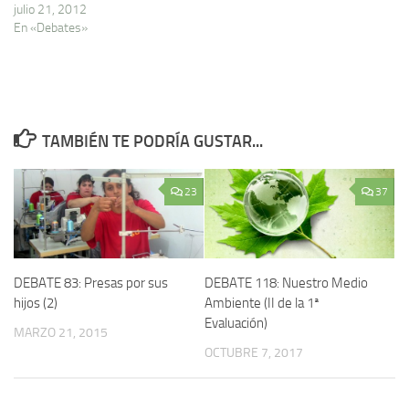
julio 21, 2012
En «Debates»
TAMBIÉN TE PODRÍA GUSTAR...
23
37
DEBATE 83: Presas por sus
DEBATE 118: Nuestro Medio
hijos (2)
Ambiente (II de la 1ª
Evaluación)
MARZO 21, 2015
OCTUBRE 7, 2017