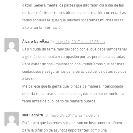
datos. Generalmente los partes que informan dia a dia de las
noticias más importantes ofrecen la información correcta. Las
redes sociales al igual que muchos programas muchas veces
alteraran la información.
Ãlvaro NarvÃ¡ez
mayo 24, 2017 a las 12:05 pm
Es sin duda un tema muy delicado con el que deberí­amos tener
algo más de empatí­a y compasión por las personas afectadas.
Para evitar dichos «malentendidos» tendrí­amos que ser mas
cuidadosos y asegurarnos de la veracidad de los datos subidos
a las redes.
Me parece que la gente que lo hace de manera intencionada
deberí­a replantearse lo que hacen y darle un par de vueltas al
tema antes de publicarlo de manera pública.
Iker CedrÃºn
mayo 24, 2017 a las 12:09 pm
Está claro que las redes sociales son un instrumento idóneo
para la difusión de asuntos importantes, como una