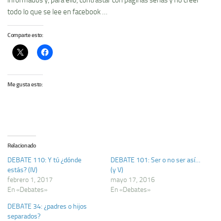
todo lo que se lee en facebook …
Comparte esto:
Me gusta esto:
Relacionado
DEBATE 110: Y tú ¿dónde
DEBATE 101: Ser o no ser así­…
estás? (IV)
(y V)
febrero 1, 2017
mayo 17, 2016
En «Debates»
En «Debates»
DEBATE 34: ¿padres o hijos
separados?