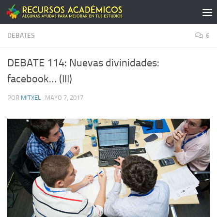
Saltar al contenido
DEBATES
6
DEBATE 114: Nuevas divinidades:
facebook… (III)
POR
MITXEL
·
MAYO 7, 2017