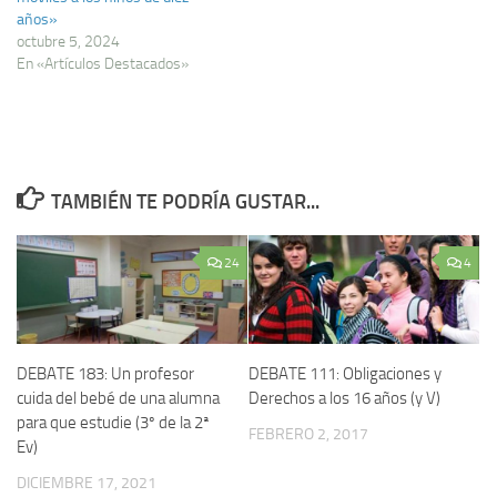
años»
octubre 5, 2024
En «Artículos Destacados»
TAMBIÉN TE PODRÍA GUSTAR...
24
4
DEBATE 183: Un profesor
DEBATE 111: Obligaciones y
cuida del bebé de una alumna
Derechos a los 16 años (y V)
para que estudie (3º de la 2ª
FEBRERO 2, 2017
Ev)
DICIEMBRE 17, 2021