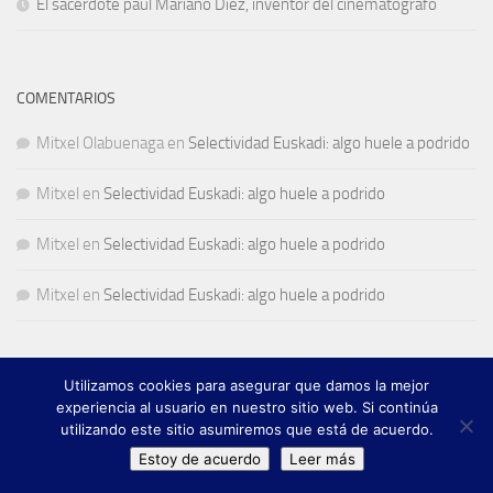
El sacerdote paúl Mariano Díez, inventor del cinematógrafo
COMENTARIOS
Mitxel Olabuenaga
en
Selectividad Euskadi: algo huele a podrido
Mitxel
en
Selectividad Euskadi: algo huele a podrido
Mitxel
en
Selectividad Euskadi: algo huele a podrido
Mitxel
en
Selectividad Euskadi: algo huele a podrido
Utilizamos cookies para asegurar que damos la mejor
experiencia al usuario en nuestro sitio web. Si continúa
utilizando este sitio asumiremos que está de acuerdo.
© 2018,
Francisco Javier Fernández Chento
&
Mitxel Olabuénaga
|
Estoy de acuerdo
Leer más
Zona privada
Esta web es una iniciativa privada de sus autores y no está relacionada con