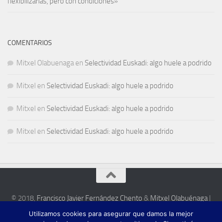
flexibilizarlas, pero con condiciones»
COMENTARIOS
Mitxel Olabuenaga
en
Selectividad Euskadi: algo huele a podrido
Mitxel
en
Selectividad Euskadi: algo huele a podrido
Mitxel
en
Selectividad Euskadi: algo huele a podrido
Mitxel
en
Selectividad Euskadi: algo huele a podrido
© 2018,
Francisco Javier Fernández Chento
&
Mitxel Olabuénaga
|
Zona privada
Utilizamos cookies para asegurar que damos la mejor
Esta web es una iniciativa privada de sus autores y no está relacionada con