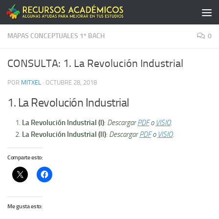
Saltar al contenido
MAPAS CONCEPTUALES 1º BACH
0
CONSULTA: 1. La Revolución Industrial
POR
MITXEL
·
OCTUBRE 28, 2018
1. La Revolución Industrial
La Revolución Industrial (I)
:
Descargar
PDF
o
VISIO
.
La Revolución Industrial (II)
:
Descargar
PDF
o
VISIO
.
Comparte esto:
Me gusta esto: