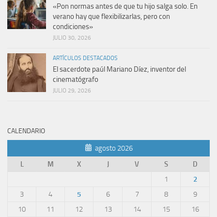
«Pon normas antes de que tu hijo salga solo. En
verano hay que flexibilizarlas, pero con
condiciones»
JULIO 30, 2026
ARTÍCULOS DESTACADOS
El sacerdote paúl Mariano Díez, inventor del
cinematógrafo
JULIO 29, 2026
CALENDARIO
agosto 2026
L
M
X
J
V
S
D
1
2
3
4
5
6
7
8
9
10
11
12
13
14
15
16