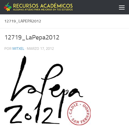
Saltar al contenido
12719_LAPEPA2012
12719_LaPepa2012
POR
MITXEL
·
MARZO 17, 2012