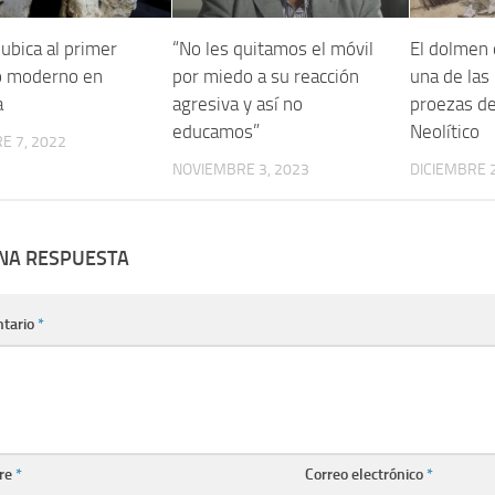
 ubica al primer
“No les quitamos el móvil
El dolmen 
o moderno en
por miedo a su reacción
una de las
a
agresiva y así no
proezas de
educamos”
Neolítico
E 7, 2022
NOVIEMBRE 3, 2023
DICIEMBRE 2
UNA RESPUESTA
tario
*
re
*
Correo electrónico
*