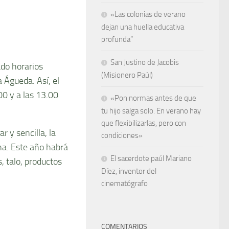
«Las colonias de verano
dejan una huella educativa
profunda”
San Justino de Jacobis
ado horarios
(Misionero Paúl)
 Águeda. Así, el
00 y a las 13.00
«Pon normas antes de que
tu hijo salga solo. En verano hay
que flexibilizarlas, pero con
r y sencilla, la
condiciones»
na. Este año habrá
El sacerdote paúl Mariano
, talo, productos
Díez, inventor del
cinematógrafo
COMENTARIOS