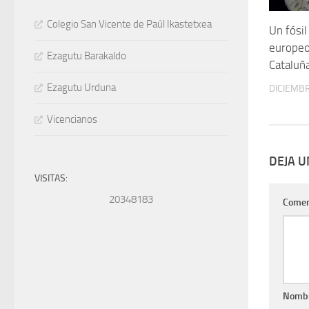
Colegio San Vicente de Paúl Ikastetxea
Un fósil
europe
Ezagutu Barakaldo
Cataluñ
Ezagutu Urduna
DICIEMBR
Vicencianos
DEJA 
VISITAS:
20348183
Comen
Nomb