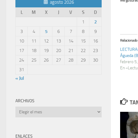
Me gusta es
agosto 2026
L
M
X
J
V
S
D
1
2
3
4
5
6
7
8
9
Relacionado
10
11
12
13
14
15
16
LECTURA: 
17
18
19
20
21
22
23
Águeda (B
24
25
26
27
28
29
30
febrero 5
En «Lectu
31
« Jul
ARCHIVOS
TAM
Archivos
ENLACES