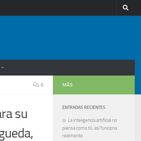
0
MÁS
ENTRADAS RECIENTES
ra su
La inteligencia artificial no
Águeda,
piensa como tú: así funciona
realmente