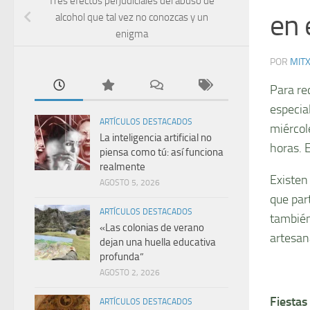
Tres efectos perjudiciales del abuso de
en 
alcohol que tal vez no conozcas y un
enigma
POR
MIT
Para rec
especia
ARTÍCULOS DESTACADOS
miércole
La inteligencia artificial no
horas. 
piensa como tú: así funciona
realmente
Existen 
AGOSTO 5, 2026
que par
ARTÍCULOS DESTACADOS
también
«Las colonias de verano
artesan
dejan una huella educativa
profunda”
AGOSTO 2, 2026
Fiestas
ARTÍCULOS DESTACADOS