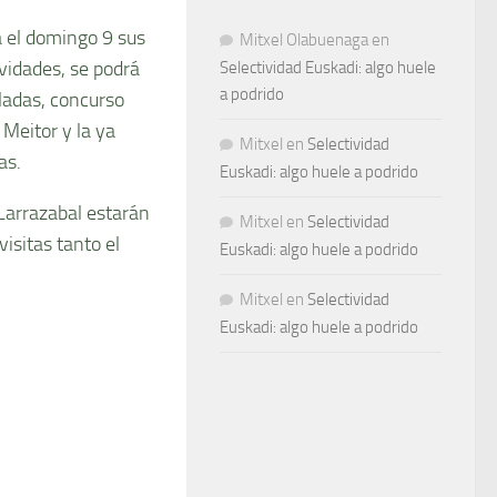
a el domingo 9 sus
Mitxel Olabuenaga
en
vidades, se podrá
Selectividad Euskadi: algo huele
a podrido
lladas, concurso
Meitor y la ya
Mitxel
en
Selectividad
as.
Euskadi: algo huele a podrido
Larrazabal estarán
Mitxel
en
Selectividad
isitas tanto el
Euskadi: algo huele a podrido
Mitxel
en
Selectividad
Euskadi: algo huele a podrido