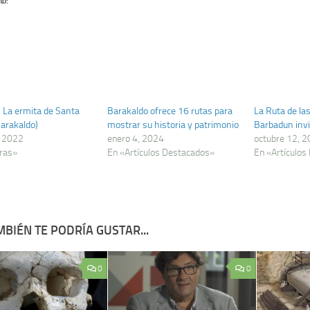
to:
La ermita de Santa
Barakaldo ofrece 16 rutas para
La Ruta de las
arakaldo)
mostrar su historia y patrimonio
Barbadun invi
, 2022
enero 4, 2024
octubre 12, 
ras»
En «Artículos Destacados»
En «Artículos
BIÉN TE PODRÍA GUSTAR...
0
0