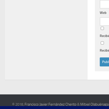
Web
Recibi
Recibi
© 2018,
Francisco Javier Fernández Chento
&
Mitxel Olabuénaga