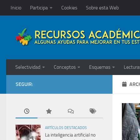
Inicio
Participa
Cookies
Sobre esta Web
Saltar al contenido
Selectividad
Conceptos
Esquemas
Lectura
SEGUIR:
ARCH
ARTÍCULOS DESTACADOS
La inteligencia artificial no