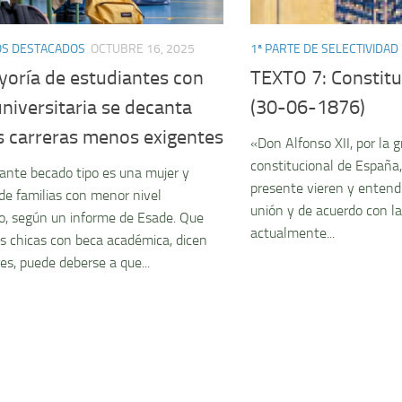
OS DESTACADOS
OCTUBRE 16, 2025
1ª PARTE DE SELECTIVIDAD
yoría de estudiantes con
TEXTO 7: Constit
niversitaria se decanta
(30-06-1876)
s carreras menos exigentes
«Don Alfonso XII, por la 
constitucional de España,
iante becado tipo es una mujer y
presente vieren y entend
de familias con menor nivel
unión y de acuerdo con l
o, según un informe de Esade. Que
actualmente...
 chicas con beca académica, dicen
es, puede deberse a que...