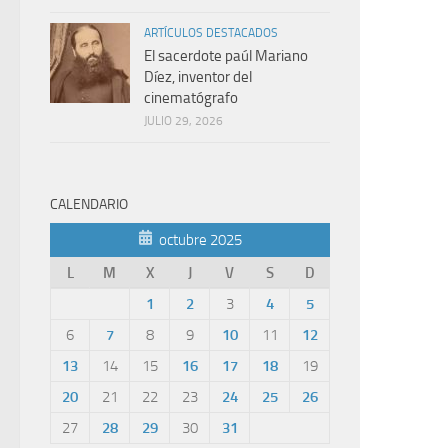
ARTÍCULOS DESTACADOS
El sacerdote paúl Mariano
Díez, inventor del
cinematógrafo
JULIO 29, 2026
CALENDARIO
octubre 2025
L
M
X
J
V
S
D
1
2
3
4
5
6
7
8
9
10
11
12
13
14
15
16
17
18
19
20
21
22
23
24
25
26
27
28
29
30
31