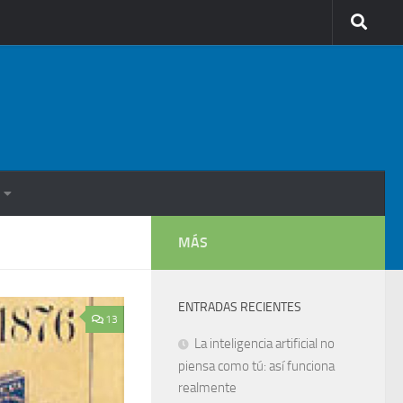
MÁS
ENTRADAS RECIENTES
13
La inteligencia artificial no
piensa como tú: así funciona
realmente