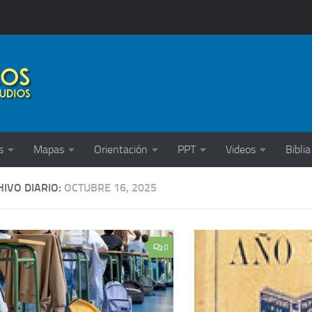
s
Mapas
Orientación
PPT
Videos
Biblia
IVO DIARIO:
OCTUBRE 16, 2025
0