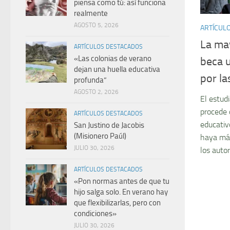
piensa como tú: así funciona
realmente
AGOSTO 5, 2026
ARTÍCUL
La ma
ARTÍCULOS DESTACADOS
«Las colonias de verano
beca u
dejan una huella educativa
por la
profunda”
AGOSTO 2, 2026
El estud
procede 
ARTÍCULOS DESTACADOS
educativ
San Justino de Jacobis
(Misionero Paúl)
haya más
JULIO 30, 2026
los autor
ARTÍCULOS DESTACADOS
«Pon normas antes de que tu
hijo salga solo. En verano hay
que flexibilizarlas, pero con
condiciones»
JULIO 30, 2026