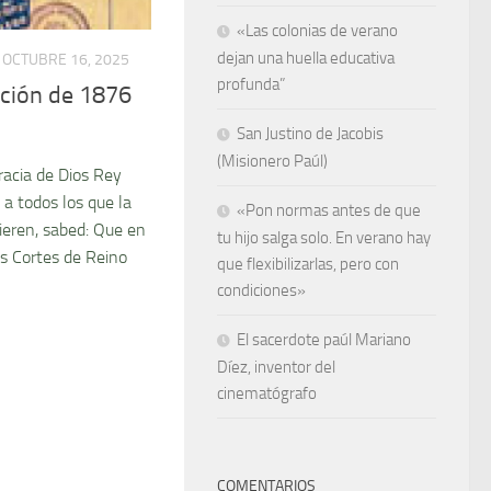
«Las colonias de verano
dejan una huella educativa
OCTUBRE 16, 2025
profunda”
ución de 1876
San Justino de Jacobis
(Misionero Paúl)
gracia de Dios Rey
 a todos los que la
«Pon normas antes de que
ieren, sabed: Que en
tu hijo salga solo. En verano hay
as Cortes de Reino
que flexibilizarlas, pero con
condiciones»
El sacerdote paúl Mariano
Díez, inventor del
cinematógrafo
COMENTARIOS