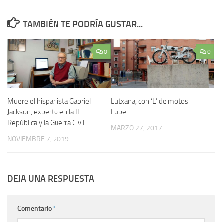
TAMBIÉN TE PODRÍA GUSTAR...
0
0
Muere el hispanista Gabriel
Lutxana, con ‘L’ de motos
Jackson, experto en la II
Lube
República y la Guerra Civil
MARZO 27, 2017
NOVIEMBRE 7, 2019
DEJA UNA RESPUESTA
Comentario
*