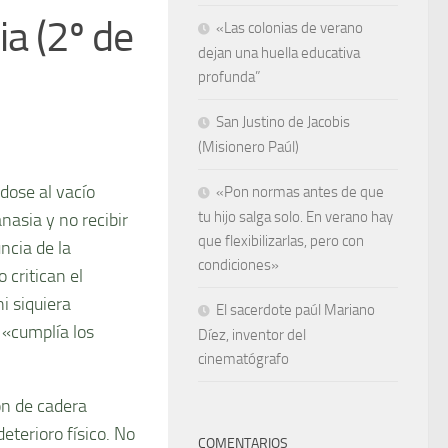
a (2º de
«Las colonias de verano
dejan una huella educativa
profunda”
San Justino de Jacobis
(Misionero Paúl)
dose al vacío
«Pon normas antes de que
tu hijo salga solo. En verano hay
nasia y no recibir
que flexibilizarlas, pero con
ncia de la
condiciones»
critican el
i siquiera
El sacerdote paúl Mariano
 «cumplía los
Díez, inventor del
cinematógrafo
ón de cadera
eterioro físico. No
COMENTARIOS