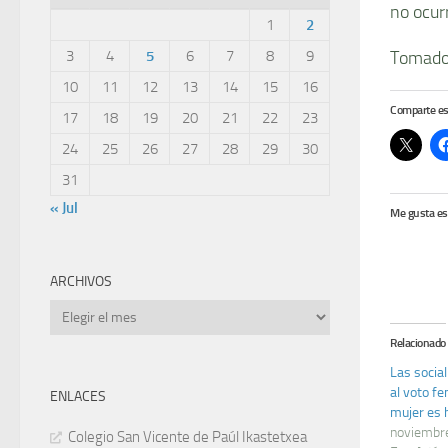
no ocurr
1
2
3
4
5
6
7
8
9
Tomado
10
11
12
13
14
15
16
Comparte es
17
18
19
20
21
22
23
24
25
26
27
28
29
30
31
« Jul
Me gusta es
ARCHIVOS
Archivos
Relacionado
Las socia
al voto f
ENLACES
mujer es 
noviembr
Colegio San Vicente de Paúl Ikastetxea