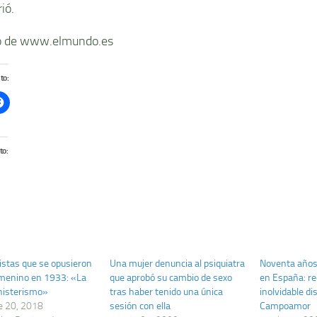
ió.
 de www.elmundo.es
to:
to:
listas que se opusieron
Una mujer denuncia al psiquiatra
Noventa años
emenino en 1933: «La
que aprobó su cambio de sexo
en España: r
histerismo»
tras haber tenido una única
inolvidable di
e 20, 2018
sesión con ella
Campoamor