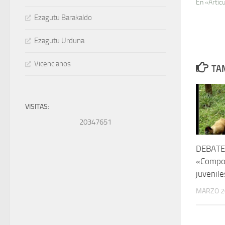
En «Artíc
Ezagutu Barakaldo
Ezagutu Urduna
Vicencianos
TAM
VISITAS:
20347651
DEBATE
«Compo
juvenil
MARZO 2