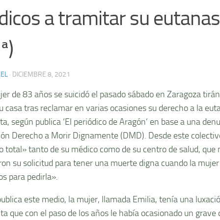
icos a tramitar su eutanasi
ª)
XEL
·
DICIEMBRE 8, 2021
er de 83 años se suicidó el pasado sábado en Zaragoza tirán
u casa tras reclamar en varias ocasiones su derecho a la euta
ta, según publica ‘El periódico de Aragón’ en base a una denu
ión Derecho a Morir Dignamente (DMD). Desde este colectivo 
io total» tanto de su médico como de su centro de salud, que n
ron su solicitud para tener una muerte digna cuando la mujer
os para pedirla».
ublica este medio, la mujer, llamada Emilia, tenía una luxaci
ta que con el paso de los años le había ocasionado un grave d