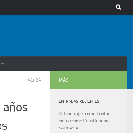
24
MÁS
ENTRADAS RECIENTES
 años
La inteligencia artificial no
os
piensa como tú: así funciona
realmente