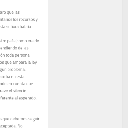
laro que las
itarios los recursos y
esta señora habría
stro país (como era de
pendiendo de las
inión toda persona
itos que ampara la ley
ingún problema.
amilia en esta
endo en cuenta que
ave el silencio
iferente al esperado.
los que debemos seguir
 aceptada. No