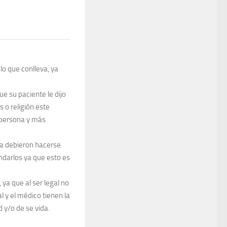
lo que conlleva, ya
e su paciente le dijo
 o religión este
 persona y más
cia debieron hacerse
ndarlos ya que esto es
ya que al ser legal no
l y el médico tienen la
 y/o de se vida.