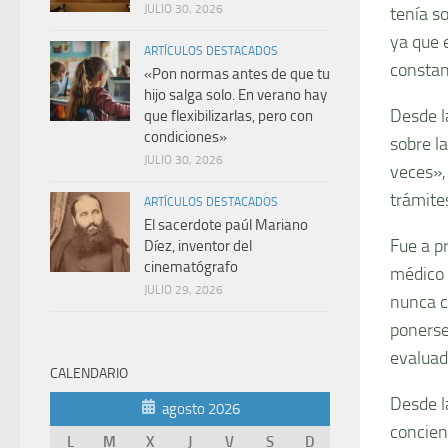
JULIO 30, 2026
tenía so
ya que 
ARTÍCULOS DESTACADOS
constan
«Pon normas antes de que tu
hijo salga solo. En verano hay
Desde l
que flexibilizarlas, pero con
condiciones»
sobre l
JULIO 30, 2026
veces»,
trámite
ARTÍCULOS DESTACADOS
El sacerdote paúl Mariano
Fue a pr
Díez, inventor del
cinematógrafo
médico 
JULIO 29, 2026
nunca co
ponerse
evaluad
CALENDARIO
Desde l
agosto 2026
concien
L
M
X
J
V
S
D