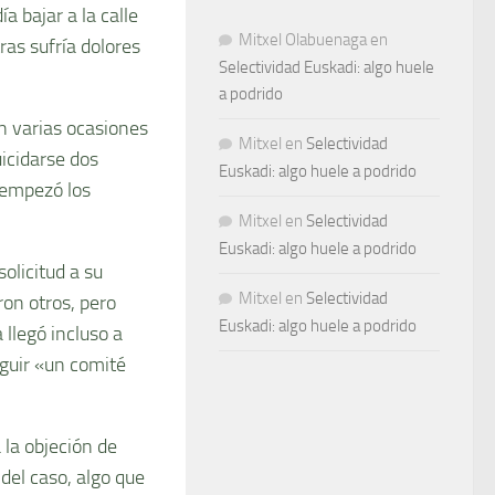
a bajar a la calle
Mitxel Olabuenaga
en
as sufría dolores
Selectividad Euskadi: algo huele
a podrido
n varias ocasiones
Mitxel
en
Selectividad
uicidarse dos
Euskadi: algo huele a podrido
 empezó los
Mitxel
en
Selectividad
Euskadi: algo huele a podrido
solicitud a su
Mitxel
en
Selectividad
ron otros, pero
Euskadi: algo huele a podrido
 llegó incluso a
eguir «un comité
 la objeción de
del caso, algo que