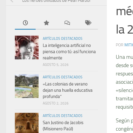
Los héroes olvidados de Pearl Harbor
méd
la 2
ARTÍCULOS DESTACADOS
POR
MIT
La inteligencia artificial no
piensa como tú: así funciona
Una muj
realmente
desde s
AGOSTO 5, 2026
respues
ARTÍCULOS DESTACADOS
asociac
«Las colonias de verano
«silenc
dejan una huella educativa
profunda”
tramita
AGOSTO 2, 2026
requisit
ARTÍCULOS DESTACADOS
Según p
San Justino de Jacobis
congéni
(Misionero Paúl)