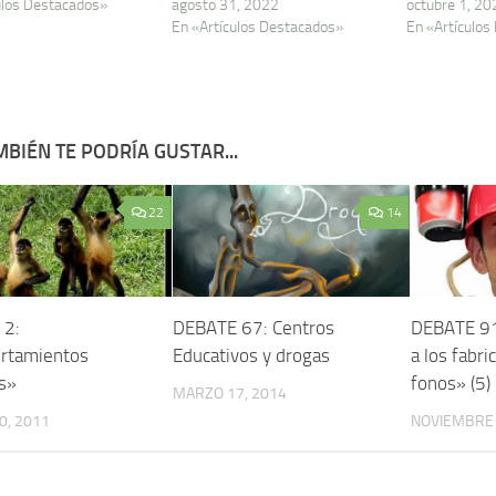
ulos Destacados»
agosto 31, 2022
octubre 1, 20
En «Artículos Destacados»
En «Artículos
BIÉN TE PODRÍA GUSTAR...
22
14
 2:
DEBATE 67: Centros
DEBATE 91
rtamientos
Educativos y drogas
a los fabri
es»
fonos» (5)
MARZO 17, 2014
0, 2011
NOVIEMBRE 