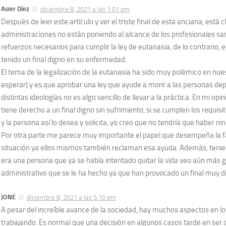
Asier Díez
diciembre 8, 2021 a las 1:01 pm
Después de leer este artículo y ver el triste final de esta anciana, está c
administraciones no están poniendo al alcance de los profesionales san
refuerzos necesarios para cumplir la ley de eutanasia, de lo contrario, 
tenido un final digno en su enfermedad.
El tema de la legalización de la eutanasia ha sido muy polémico en nue
esperar) y es que aprobar una ley que ayude a morir a las personas de
distintas ideologías no es algo sencillo de llevar a la práctica. En mi op
tiene derecho a un final digno sin sufrimiento, si se cumplen los requis
y la persona así lo desea y solicita, yo creo que no tendría que haber n
Por otra parte me parece muy importante el papel que desempeña la f
situación ya ellos mismos también reclaman esa ayuda. Además, teni
era una persona que ya se había intentado quitar la vida veo aún más gr
administrativo que se le ha hecho ya que han provocado un final muy d
JONE
diciembre 8, 2021 a las 5:10 pm
A pesar del increíble avance de la sociedad, hay muchos aspectos en 
trabajando. Es normal que una decisión en algunos casos tarde en ser