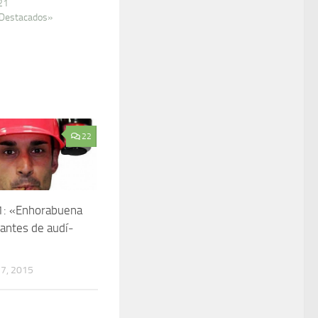
21
 Destacados»
22
: «Enhorabuena
cantes de audí­
7, 2015