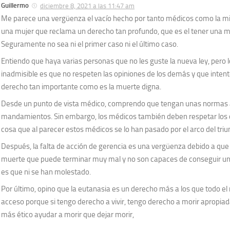
Guillermo
diciembre 8, 2021 a las 11:47 am
Me parece una vergüenza el vacío hecho por tanto médicos como la m
una mujer que reclama un derecho tan profundo, que es el tener una m
Seguramente no sea ni el primer caso ni el último caso.
Entiendo que haya varias personas que no les guste la nueva ley, pero 
inadmisible es que no respeten las opiniones de los demás y que intent
derecho tan importante como es la muerte digna.
Desde un punto de vista médico, comprendo que tengan unas normas al
mandamientos. Sin embargo, los médicos también deben respetar los có
cosa que al parecer estos médicos se lo han pasado por el arco del triu
Después, la falta de acción de gerencia es una vergüenza debido a que
muerte que puede terminar muy mal y no son capaces de conseguir un
es que ni se han molestado.
Por último, opino que la eutanasia es un derecho más a los que todo e
acceso porque si tengo derecho a vivir, tengo derecho a morir apropiada
más ético ayudar a morir que dejar morir,