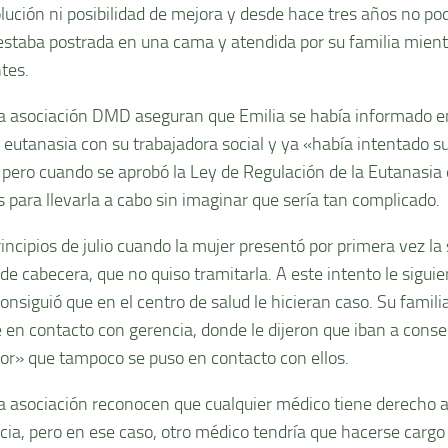
lución ni posibilidad de mejora y desde hace tres años no podí
estaba postrada en una cama y atendida por su familia mientr
tes.
a asociación DMD aseguran que Emilia se había informado e
a eutanasia con su trabajadora social y ya «había intentado s
 pero cuando se aprobó la Ley de Regulación de la Eutanasia
s para llevarla a cabo sin imaginar que sería tan complicado.
incipios de julio cuando la mujer presentó por primera vez la 
de cabecera, que no quiso tramitarla. A este intento le siguie
nsiguió que en el centro de salud le hicieran caso. Su familia
 en contacto con gerencia, donde le dijeron que iban a cons
or» que tampoco se puso en contacto con ellos.
a asociación reconocen que cualquier médico tiene derecho a
cia, pero en ese caso, otro médico tendría que hacerse cargo 