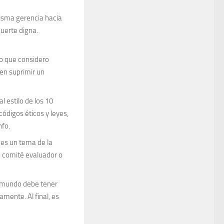
isma gerencia hacia
uerte digna.
lo que considero
en suprimir un
 estilo de los 10
digos éticos y leyes,
nfo.
 es un tema de la
 comité evaluador o
l mundo debe tener
mente. Al final, es