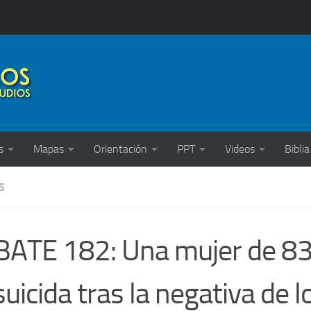
s
Mapas
Orientación
PPT
Videos
Biblia
S
ATE 182: Una mujer de 83
suicida tras la negativa de l