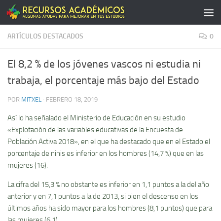
Saltar al contenido
ARTÍCULOS DESTACADOS
0
El 8,2 % de los jóvenes vascos ni estudia ni
trabaja, el porcentaje más bajo del Estado
POR
MITXEL
·
FEBRERO 18, 2019
Así lo ha señalado el Ministerio de Educación en su estudio
«Explotación de las variables educativas de la Encuesta de
Población Activa 2018», en el que ha destacado que en el Estado el
porcentaje de ninis es inferior en los hombres (14,7 %) que en las
mujeres (16).
La cifra del 15,3 % no obstante es inferior en 1,1 puntos a la del año
anterior y en 7,1 puntos a la de 2013, si bien el descenso en los
últimos años ha sido mayor para los hombres (8,1 puntos) que para
las mujeres (6,1).