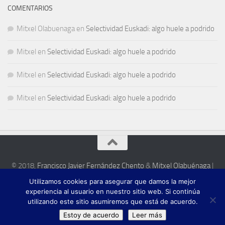
COMENTARIOS
Mitxel Olabuenaga
en
Selectividad Euskadi: algo huele a podrido
Mitxel
en
Selectividad Euskadi: algo huele a podrido
Mitxel
en
Selectividad Euskadi: algo huele a podrido
Mitxel
en
Selectividad Euskadi: algo huele a podrido
© 2018,
Francisco Javier Fernández Chento
&
Mitxel Olabuénaga
|
Zona privada
Utilizamos cookies para asegurar que damos la mejor
Esta web es una iniciativa privada de sus autores y no está relacionada con
experiencia al usuario en nuestro sitio web. Si continúa
institución pública o privada alguna.
utilizando este sitio asumiremos que está de acuerdo.
Estoy de acuerdo
Leer más