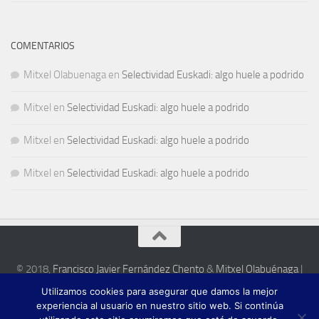
COMENTARIOS
Mitxel Olabuenaga
en
Selectividad Euskadi: algo huele a podrido
Mitxel
en
Selectividad Euskadi: algo huele a podrido
Mitxel
en
Selectividad Euskadi: algo huele a podrido
Mitxel
en
Selectividad Euskadi: algo huele a podrido
© 2018,
Francisco Javier Fernández Chento
&
Mitxel Olabuénaga
|
Zona privada
Utilizamos cookies para asegurar que damos la mejor
Esta web es una iniciativa privada de sus autores y no está relacionada con
experiencia al usuario en nuestro sitio web. Si continúa
institución pública o privada alguna.