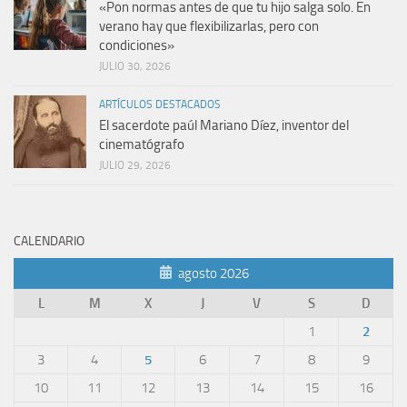
«Pon normas antes de que tu hijo salga solo. En
verano hay que flexibilizarlas, pero con
condiciones»
JULIO 30, 2026
ARTÍCULOS DESTACADOS
El sacerdote paúl Mariano Díez, inventor del
cinematógrafo
JULIO 29, 2026
CALENDARIO
agosto 2026
L
M
X
J
V
S
D
1
2
3
4
5
6
7
8
9
10
11
12
13
14
15
16