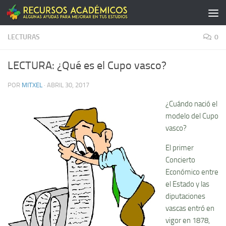
Saltar al contenido
LECTURAS
0
LECTURA: ¿Qué es el Cupo vasco?
POR
MITXEL
·
ABRIL 30, 2017
¿Cuándo nació el
modelo del Cupo
vasco?
El primer
Concierto
Económico entre
el Estado y las
diputaciones
vascas entró en
vigor en 1878,