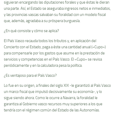
siguieran encargando las diputaciones forales y que éstas le dieran
una parte. Así­, el Estado se aseguraba ingresos netos e inmediatos,
y las provincias vascas salvaban su foralidad con un modelo fiscal
que, además, agradaba a su próspera burguesí­a.
¿En qué consiste y cómo se aplica?
El Paí­s Vasco recauda todos los tributos y, en aplicación del
Concierto con el Estado, paga a éste una cantidad anual («Cupo»)
para compensarle por los gastos que asume en la prestación de
servicios y competencias en el Paí­s Vasco. El «Cupo» se revisa
periódicamente y en la calculadora pesa la polí­tica.
¿Es ventajoso para el Paí­s Vasco?
Lo fue en su origen, a finales del siglo XIX -le garantizó al Paí­s Vasco
un marco fiscal que impulsó decisivamente su economí­a-, y lo
sigue siendo ahora. Como le ocurre a Navarra, la foralidad le
garantiza al Gobierno vasco recursos muy superiores a los que
tendrí­a con el régimen común del Estado de las Autonomí­as.