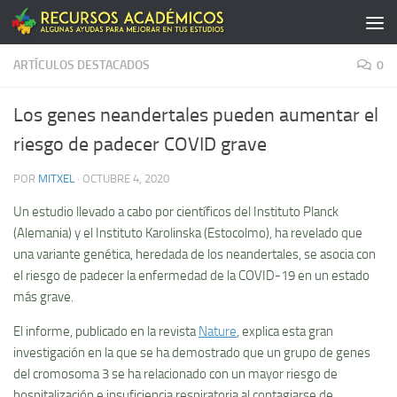
Saltar al contenido
ARTÍCULOS DESTACADOS
0
Los genes neandertales pueden aumentar el
riesgo de padecer COVID grave
POR
MITXEL
·
OCTUBRE 4, 2020
Un estudio llevado a cabo por científicos del Instituto Planck
(Alemania) y el Instituto Karolinska (Estocolmo), ha revelado que
una variante genética, heredada de los neandertales, se asocia con
el riesgo de padecer la enfermedad de la COVID-19 en un estado
más grave.
El informe, publicado en la revista
Nature
, explica esta gran
investigación en la que se ha demostrado que un grupo de genes
del cromosoma 3 se ha relacionado con un mayor riesgo de
hospitalización e insuficiencia respiratoria al contagiarse de