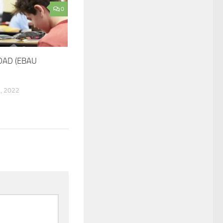
0
DAD (EBAU
, 2022