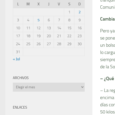
L
M
X
J
V
S
D
Comuni
1
2
Cambia
3
4
5
6
7
8
9
10
11
12
13
14
15
16
Pero ya
17
18
19
20
21
22
23
se pone 
24
25
26
27
28
29
30
un bolso
lo carg
31
siempre
« Jul
de la S
– ¿Qué
ARCHIVOS
Archivos
– La re
encima 
días co
ENLACES
50 kilos