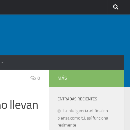
0
MÁS
ENTRADAS RECIENTES
o llevan
La inteligencia artificial no
piensa como tú: así funciona
realmente