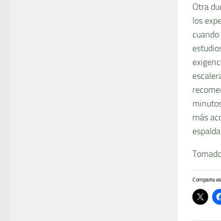
Otra du
los exp
cuando 
estudio
exigenc
escalera
recomen
minutos
más aco
espalda
Tomado
Comparte es