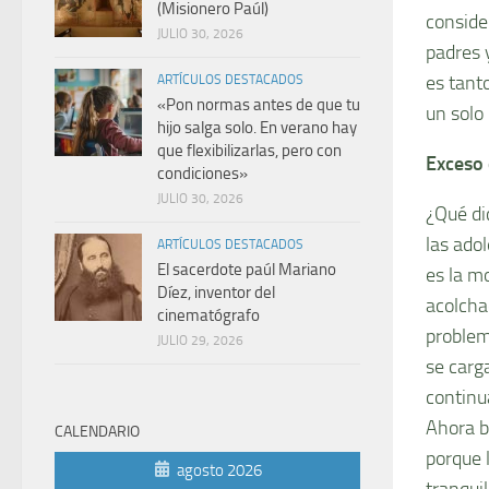
(Misionero Paúl)
conside
JULIO 30, 2026
padres 
es tant
ARTÍCULOS DESTACADOS
«Pon normas antes de que tu
un solo
hijo salga solo. En verano hay
que flexibilizarlas, pero con
Exceso
condiciones»
JULIO 30, 2026
¿Qué di
las ado
ARTÍCULOS DESTACADOS
El sacerdote paúl Mariano
es la m
Díez, inventor del
acolcha
cinematógrafo
problem
JULIO 29, 2026
se carg
continu
Ahora b
CALENDARIO
porque 
agosto 2026
tranqui