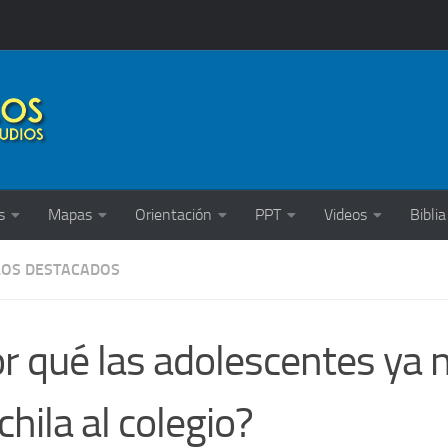
s
Mapas
Orientación
PPT
Videos
Biblia
LOS DESTACADOS
r qué las adolescentes ya n
hila al colegio?