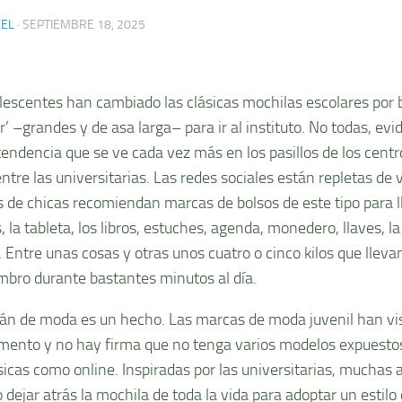
XEL
·
SEPTIEMBRE 18, 2025
lescentes han cambiado las clásicas mochilas escolares por b
r’ –grandes y de asa larga– para ir al instituto. No todas, e
tendencia que se ve cada vez más en los pasillos de los cent
ntre las universitarias. Las redes sociales están repletas de 
 de chicas recomiendan marcas de bolsos de este tipo para ll
, la tableta, los libros, estuches, agenda, monedero, llaves, 
 Entre unas cosas y otras unos cuatro o cinco kilos que lleva
mbro durante bastantes minutos al día.
án de moda es un hecho. Las marcas de moda juvenil han vist
ento y no hay firma que no tenga varios modelos expuestos
ísicas como online. Inspiradas por las universitarias, muchas
 dejar atrás la mochila de toda la vida para adoptar un estilo 