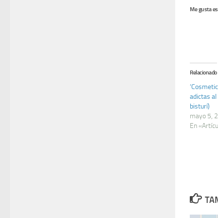
Me gusta es
Relacionado
‘Cosmetic
adictas al 
bisturí)
mayo 5, 
En «Artíc
TAM