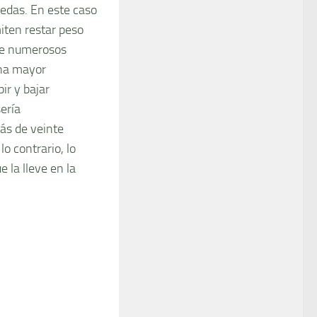
uedas. En este caso
miten restar peso
que numerosos
una mayor
ir y bajar
sería
ás de veinte
o contrario, lo
 la lleve en la