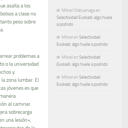
ue asalta a los
Mitxel Olabuenaga
en
 bolsos a clase no
Selectividad Euskadi: algo huele
 tanto peso sobre
a podrido
a.
Mitxel
en
Selectividad
Euskadi: algo huele a podrido
arrear problemas a
Mitxel
en
Selectividad
to o la universidad
Euskadi: algo huele a podrido
nchos y
Mitxel
en
Selectividad
 la zona lumbar. El
Euskadi: algo huele a podrido
cas jóvenes es que
e manera
ión al caminar.
gera sobrecarga
en una lesión»,
oterapeutas de la