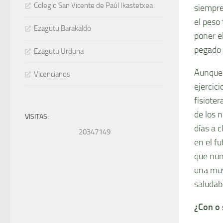
Colegio San Vicente de Paúl Ikastetxea
siempre
el peso 
Ezagutu Barakaldo
poner e
pegado 
Ezagutu Urduna
Aunque 
Vicencianos
ejercic
fisiote
de los n
VISITAS:
días a 
20347149
en el f
que nunc
una muy
saludab
¿Con o 