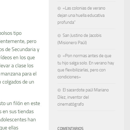
«Las colonias de verano
dejan una huella educativa
profunda”
olsos tipo
San Justino de Jacobis
videntemente, pero
(Misionero Paúl)
ros de Secundaria y
«Pon normas antes de que
vídeos en los que
tu hijo salga solo. En verano hay
evar a clase los
que flexibilizarlas, pero con
la manzana para el
condiciones»
n colgados de un
El sacerdote paúl Mariano
Díez, inventor del
o un filón en este
cinematógrafo
 en sus tiendas
 adolescentes han
que ellas
COMENTARIOS