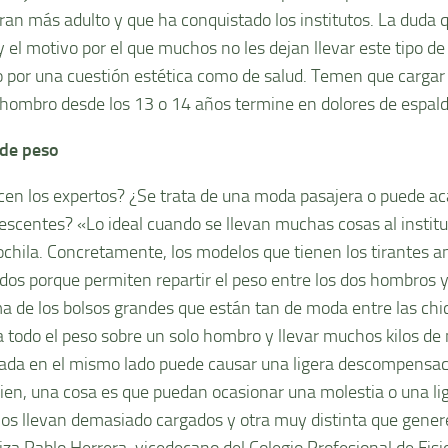
ran más adulto y que ha conquistado los institutos. La duda q
y el motivo por el que muchos no les dejan llevar este tipo de
o por una cuestión estética como de salud. Temen que cargar
 hombro desde los 13 o 14 años termine en dolores de espald
 de peso
cen los expertos? ¿Se trata de una moda pasajera o puede ac
lescentes? «Lo ideal cuando se llevan muchas cosas al institu
ochila. Concretamente, los modelos que tienen los tirantes a
dos porque permiten repartir el peso entre los dos hombros y
a de los bolsos grandes que están tan de moda entre las chi
a todo el peso sobre un solo hombro y llevar muchos kilos d
ada en el mismo lado puede causar una ligera descompensac
ien, una cosa es que puedan ocasionar una molestia o una li
los llevan demasiado cargados y otra muy distinta que gener
liza Pablo Herrera, vicedecano del Colegio Profesional de Fisi