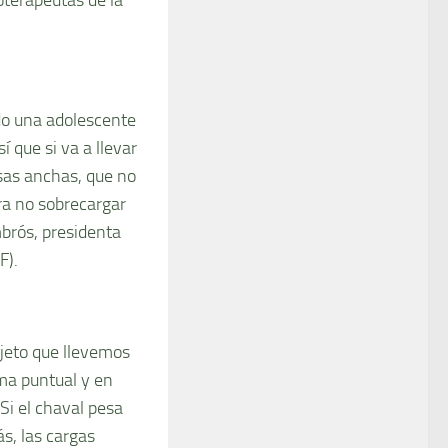
ndo una adolescente
í que si va a llevar
asas anchas, que no
ra no sobrecargar
brós, presidenta
F).
bjeto que llevemos
ma puntual y en
Si el chaval pesa
ás, las cargas