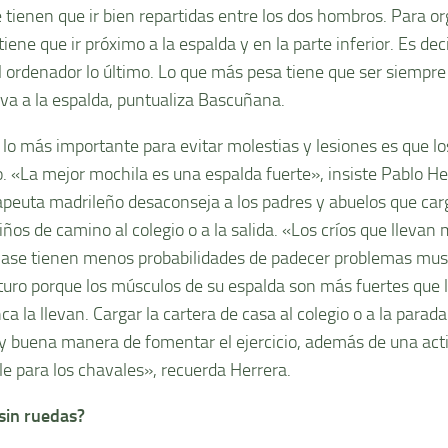
 tienen que ir bien repartidas entre los dos hombros. Para or
tiene que ir próximo a la espalda y en la parte inferior. Es d
l ordenador lo último. Lo que más pesa tiene que ser siempre
va a la espalda, puntualiza Bascuñana.
lo más importante para evitar molestias y lesiones es que l
io. «La mejor mochila es una espalda fuerte», insiste Pablo He
rapeuta madrileño desaconseja a los padres y abuelos que car
iños de camino al colegio o a la salida. «Los críos que llevan 
clase tienen menos probabilidades de padecer problemas mus
uturo porque los músculos de su espalda son más fuertes que l
a la llevan. Cargar la cartera de casa al colegio o a la parad
 buena manera de fomentar el ejercicio, además de una act
le para los chavales», recuerda Herrera.
sin ruedas?