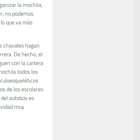
ganizar la mochila,
ecir, no podemos
 lo que va más
os chavales hagan
rrera. De hecho, el
guen con la cartera
mochila todos los
culoesqueléticos
os de los escolares
a del autobús es
ividad muy