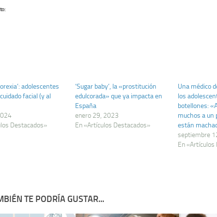
to:
orexia’: adolescentes
‘Sugar baby’, la «prostitución
Una médico de
cuidado facial (y al
edulcorada» que ya impacta en
los adolescen
España
botellones: «
2024
enero 29, 2023
muchos a un 
ulos Destacados»
En «Artículos Destacados»
están machac
septiembre 1
En «Artículos
BIÉN TE PODRÍA GUSTAR...