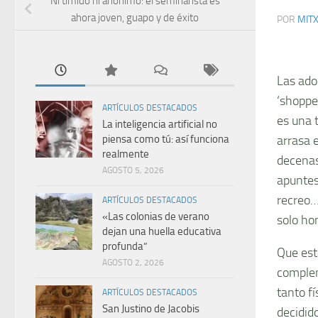
Ni tímido ni anónimo: el seminarista es
ahora joven, guapo y de éxito
POR
MIT
Las ado
‘shoppe
ARTÍCULOS DESTACADOS
es una 
La inteligencia artificial no
arrasa e
piensa como tú: así funciona
realmente
decenas
AGOSTO 5, 2026
apuntes
recreo…
ARTÍCULOS DESTACADOS
«Las colonias de verano
solo ho
dejan una huella educativa
profunda”
Que est
AGOSTO 2, 2026
complem
tanto f
ARTÍCULOS DESTACADOS
San Justino de Jacobis
decidido