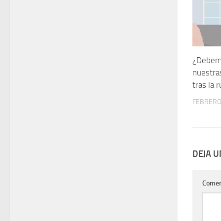
¿Debemo
nuestra
tras la 
FEBRERO 
DEJA 
Comen