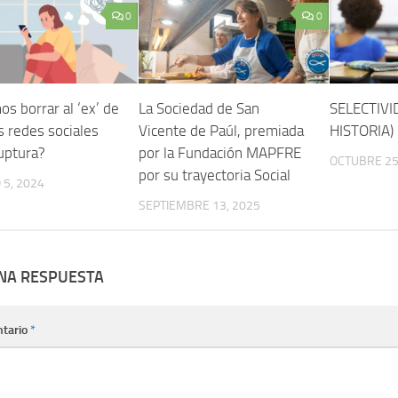
0
0
s borrar al ‘ex’ de
La Sociedad de San
SELECTIVI
s redes sociales
Vicente de Paúl, premiada
HISTORIA)
ruptura?
por la Fundación MAPFRE
OCTUBRE 25
por su trayectoria Social
5, 2024
SEPTIEMBRE 13, 2025
UNA RESPUESTA
tario
*