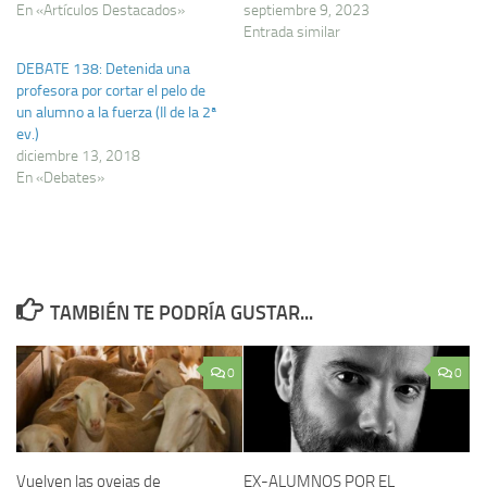
En «Artículos Destacados»
septiembre 9, 2023
Entrada similar
DEBATE 138: Detenida una
profesora por cortar el pelo de
un alumno a la fuerza (II de la 2ª
ev.)
diciembre 13, 2018
En «Debates»
TAMBIÉN TE PODRÍA GUSTAR...
0
0
Vuelven las ovejas de
EX-ALUMNOS POR EL