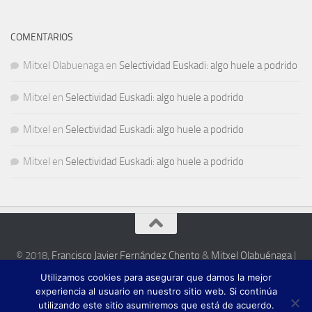
COMENTARIOS
Mitxel Olabuenaga
en
Selectividad Euskadi: algo huele a podrido
Mitxel
en
Selectividad Euskadi: algo huele a podrido
Mitxel
en
Selectividad Euskadi: algo huele a podrido
Mitxel
en
Selectividad Euskadi: algo huele a podrido
© 2018,
Francisco Javier Fernández Chento
&
Mitxel Olabuénaga
|
Zona privada
Utilizamos cookies para asegurar que damos la mejor
Esta web es una iniciativa privada de sus autores y no está relacionada con
experiencia al usuario en nuestro sitio web. Si continúa
institución pública o privada alguna.
utilizando este sitio asumiremos que está de acuerdo.