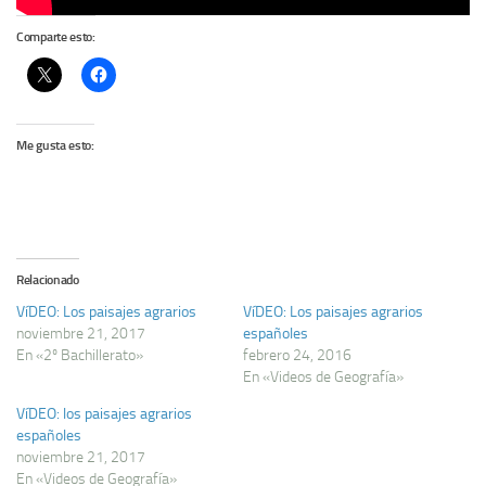
Comparte esto:
Me gusta esto:
Relacionado
VíDEO: Los paisajes agrarios
VíDEO: Los paisajes agrarios
noviembre 21, 2017
españoles
En «2º Bachillerato»
febrero 24, 2016
En «Videos de Geografía»
VíDEO: los paisajes agrarios
españoles
noviembre 21, 2017
En «Videos de Geografía»