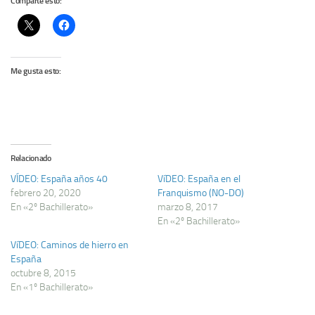
Comparte esto:
Me gusta esto:
Relacionado
VÍDEO: España años 40
VíDEO: España en el
febrero 20, 2020
Franquismo (NO-DO)
En «2º Bachillerato»
marzo 8, 2017
En «2º Bachillerato»
VíDEO: Caminos de hierro en
España
octubre 8, 2015
En «1º Bachillerato»