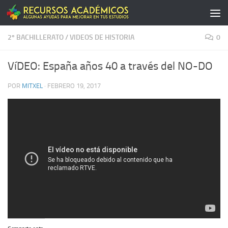
Saltar al contenido
2º BACHILLERATO
/
VIDEOS DE HISTORIA
0
VíDEO: España años 40 a través del NO-DO
POR
MITXEL
·
FEBRERO 19, 2017