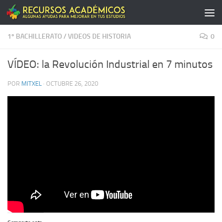
Saltar al contenido
1º BACHILLERATO
/
VIDEOS DE HISTORIA
0
VÍDEO: la Revolución Industrial en 7 minutos
POR
MITXEL
·
OCTUBRE 26, 2020