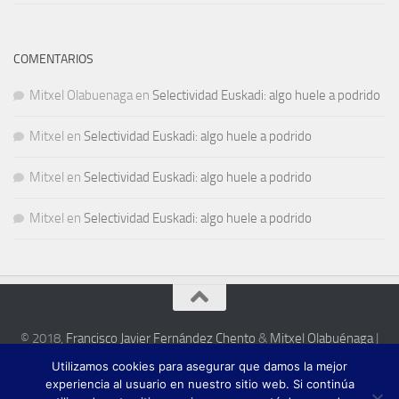
COMENTARIOS
Mitxel Olabuenaga
en
Selectividad Euskadi: algo huele a podrido
Mitxel
en
Selectividad Euskadi: algo huele a podrido
Mitxel
en
Selectividad Euskadi: algo huele a podrido
Mitxel
en
Selectividad Euskadi: algo huele a podrido
© 2018,
Francisco Javier Fernández Chento
&
Mitxel Olabuénaga
|
Zona privada
Utilizamos cookies para asegurar que damos la mejor
Esta web es una iniciativa privada de sus autores y no está relacionada con
experiencia al usuario en nuestro sitio web. Si continúa
institución pública o privada alguna.