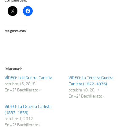
Comparte esto:
Me gusta esto:
Relacionado
VÍDEO: la III Guerra Carlista
VíDEO: La Tercera Guerra
octubre 16, 2018
Carlista (1872-1876)
En «2º Bachillerato»
octubre 18, 2017
En «2º Bachillerato»
VíDEO: La I Guerra Carlista
(1833-1839)
octubre 1, 2012
En «2º Bachillerato»