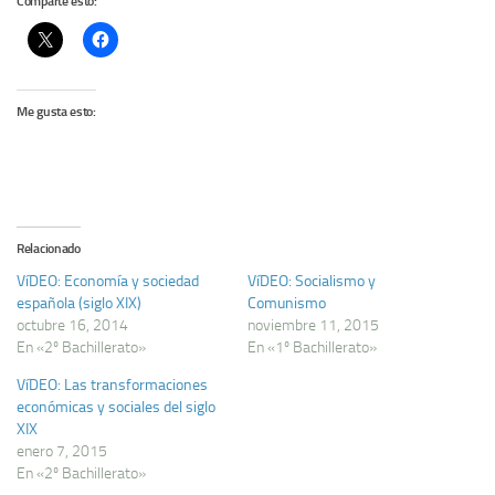
Comparte esto:
Me gusta esto:
Relacionado
VíDEO: Economí­a y sociedad
VíDEO: Socialismo y
española (siglo XIX)
Comunismo
octubre 16, 2014
noviembre 11, 2015
En «2º Bachillerato»
En «1º Bachillerato»
VíDEO: Las transformaciones
económicas y sociales del siglo
XIX
enero 7, 2015
En «2º Bachillerato»