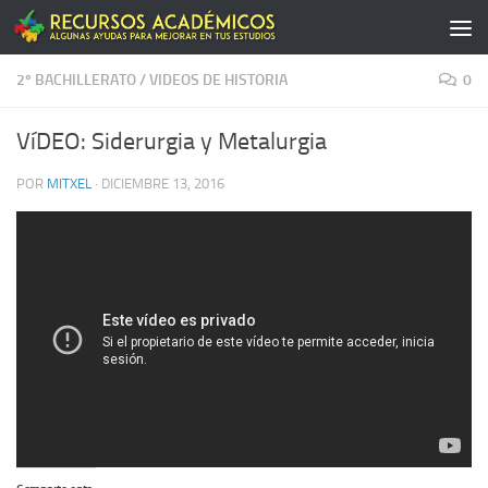
Saltar al contenido
2º BACHILLERATO
/
VIDEOS DE HISTORIA
0
VíDEO: Siderurgia y Metalurgia
POR
MITXEL
·
DICIEMBRE 13, 2016