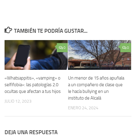
TAMBIÉN TE PODRÍA GUSTAR...
0
0
«Whatsappitis», «vamping» o
Un menor de 15 años apuñala
selfifobia»: las patologías 2.0
a un compañero de clase que
ocultas que afectan a tus hijos
le hacía bullying en un
instituto de Alcalá
JULIO 12, 2023
ENERO 24, 2024
DEJA UNA RESPUESTA