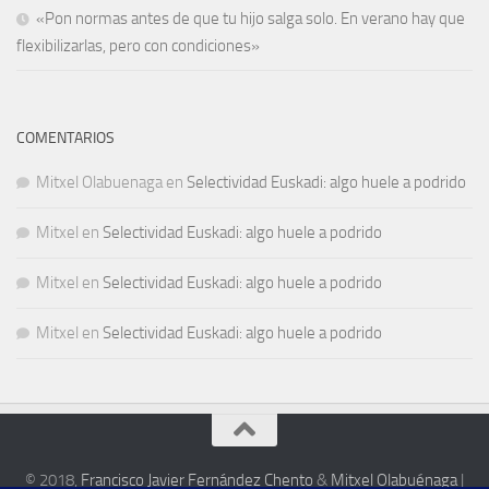
«Pon normas antes de que tu hijo salga solo. En verano hay que
flexibilizarlas, pero con condiciones»
COMENTARIOS
Mitxel Olabuenaga
en
Selectividad Euskadi: algo huele a podrido
Mitxel
en
Selectividad Euskadi: algo huele a podrido
Mitxel
en
Selectividad Euskadi: algo huele a podrido
Mitxel
en
Selectividad Euskadi: algo huele a podrido
© 2018,
Francisco Javier Fernández Chento
&
Mitxel Olabuénaga
|