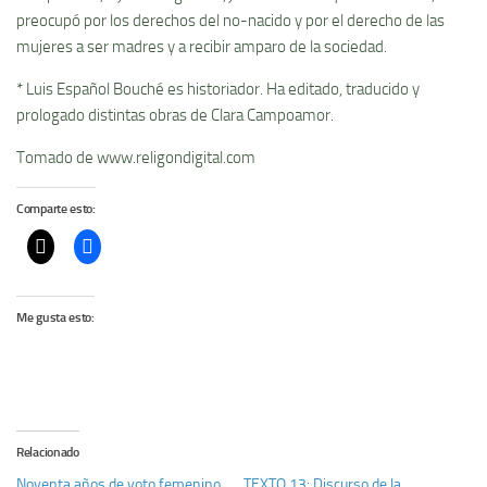
preocupó por los derechos del no-nacido y por el derecho de las
mujeres a ser madres y a recibir amparo de la sociedad.
* Luis Español Bouché es historiador. Ha editado, traducido y
prologado distintas obras de Clara Campoamor.
Tomado de www.religondigital.com
Comparte esto:
Me gusta esto:
Relacionado
Noventa años de voto femenino
TEXTO 13: Discurso de la