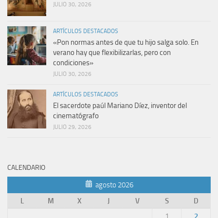
JULIO 30, 2026
ARTÍCULOS DESTACADOS
«Pon normas antes de que tu hijo salga solo. En
verano hay que flexibilizarlas, pero con
condiciones»
JULIO 30, 2026
ARTÍCULOS DESTACADOS
El sacerdote paúl Mariano Díez, inventor del
cinematógrafo
JULIO 29, 2026
CALENDARIO
agosto 2026
L
M
X
J
V
S
D
1
2