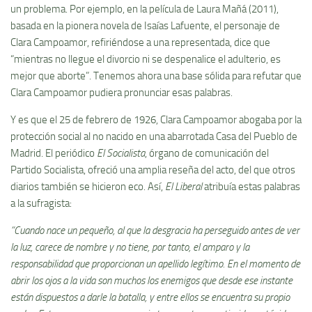
un problema. Por ejemplo, en la película de Laura Mañá (2011),
basada en la pionera novela de Isaías Lafuente, el personaje de
Clara Campoamor, refiriéndose a una representada, dice que
“mientras no llegue el divorcio ni se despenalice el adulterio, es
mejor que aborte”. Tenemos ahora una base sólida para refutar que
Clara Campoamor pudiera pronunciar esas palabras.
Y es que el 25 de febrero de 1926, Clara Campoamor abogaba por la
protección social al no nacido en una abarrotada Casa del Pueblo de
Madrid. El periódico
El Socialista
, órgano de comunicación del
Partido Socialista, ofreció una amplia reseña del acto, del que otros
diarios también se hicieron eco. Así,
El Liberal
atribuía estas palabras
a la sufragista:
“Cuando nace un pequeño, al que la desgracia ha perseguido antes de ver
la luz, carece de nombre y no tiene, por tanto, el amparo y la
responsabilidad que proporcionan un apellido legítimo. En el momento de
abrir los ojos a la vida son muchos los enemigos que desde ese instante
están dispuestos a darle la batalla, y entre ellos se encuentra su propio