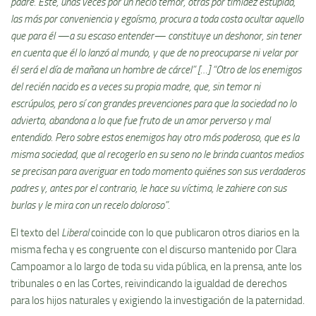
padre. Este, unas veces por un necio temor, otras por timidez estúpida,
las más por conveniencia y egoísmo, procura a toda costa ocultar aquello
que para él —a su escaso entender— constituye un deshonor, sin tener
en cuenta que él lo lanzó al mundo, y que de no preocuparse ni velar por
él será el día de mañana un hombre de cárcel” […] “Otro de los enemigos
del recién nacido es a veces su propia madre, que, sin temor ni
escrúpulos, pero sí con grandes prevenciones para que la sociedad no lo
advierta, abandona a lo que fue fruto de un amor perverso y mal
entendido. Pero sobre estos enemigos hay otro más poderoso, que es la
misma sociedad, que al recogerlo en su seno no le brinda cuantos medios
se precisan para averiguar en todo momento quiénes son sus verdaderos
padres y, antes por el contrario, le hace su víctima, le zahiere con sus
burlas y le mira con un recelo doloroso”
.
El texto del
Liberal
coincide con lo que publicaron otros diarios en la
misma fecha y es congruente con el discurso mantenido por Clara
Campoamor a lo largo de toda su vida pública, en la prensa, ante los
tribunales o en las Cortes, reivindicando la igualdad de derechos
para los hijos naturales y exigiendo la investigación de la paternidad.