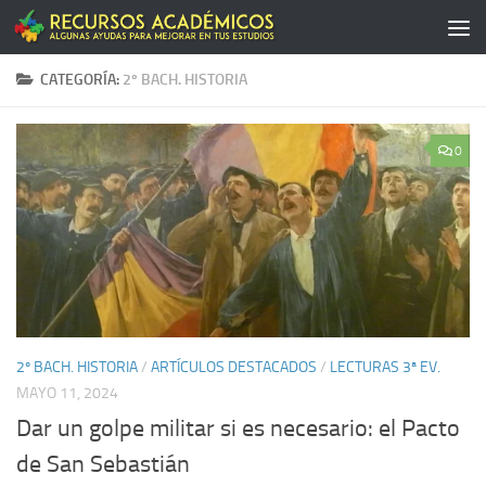
Saltar al contenido
CATEGORÍA:
2º BACH. HISTORIA
0
2º BACH. HISTORIA
/
ARTÍCULOS DESTACADOS
/
LECTURAS 3ª EV.
MAYO 11, 2024
Dar un golpe militar si es necesario: el Pacto
de San Sebastián