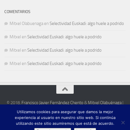
COMENTARIOS
Mitxel Olabuenaga
en
Selectividad Euskadi: algo huele a podrido
Mitxel
en
Selectividad Euskadi: algo huele a podrido
Mitxel
en
Selectividad Euskadi: algo huele a podrido
Mitxel
en
Selectividad Euskadi: algo huele a podrido
© 2018,
Francisco Javier Fernández Chento
&
Mitxel Olabuénaga
|
Zona privada
Utilizamos cookies para asegurar que damos la mejor
Esta web es una iniciativa privada de sus autores y no está relacionada con
experiencia al usuario en nuestro sitio web. Si continúa
institución pública o privada alguna.
utilizando este sitio asumiremos que está de acuerdo.