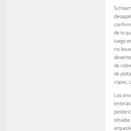
Schliem
desapa
confirm
de lo qu
luego e
no leva
desente
de cobre
de plat
copas, 
Los env
enterar
posteri
situaba
arqueol