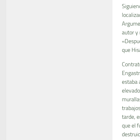
Siguien
localiz
Argumen
autor y
«Despué
que Hisa
Contrat
Engastr
estaba 
elevado
muralla
trabajo
tarde, 
que el 
destrui