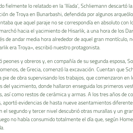
do fielmente lo relatado en la ‘Ilíada’, Schliemann descartó l
ación de Troya en Bunarbashi, defendida por algunos arqueólo
taba que aquel paraje no se correspondía en absoluto con lo
 marchó hacia el yacimiento de Hisarlik, a una hora de los Da
s de andar media hora alrededor de aquel gran montículo, n
rlik era Troya», escribió nuestro protagonista.
ó peones y obreros y, en compañía de su segunda esposa, S
omenos, de Grecia, comenzó la excavación. Cuentan que Sc
a pie de obra supervisando los trabajos, que comenzaron en 
s del yacimiento, donde hallaron enseguida los primeros ves
s, así como restos de cerámica y armas. A los tres años de c
s, aportó evidencias de hasta nueve asentamientos diferentes
en el segundo y tercer nivel descubrió otras murallas y un gr
fuego no había consumido totalmente el día que, según Home
da.