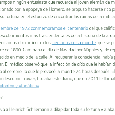
iempos ningún entusiasta que recuerde al joven alemán de m
usionado por la epopeya de Homero, se propuso hacerse rico p
 su fortuna en el esfuerzo de encontrar las ruinas de la mític
tiembre de 1972 conmemoramos el centenario
del que cali
descubrimientos más trascendentales de la historia de la arqu
dicamos otro artículo a los
cien años de su muerte
, que se p
re de 1890. Caminaba el día de Navidad por Nápoles y, de re
ido en medio de la calle. Al recuperar la consciencia, había 
ar. El médico observó que la infección de oído que le habían 
o al cerebro, lo que le provocó la muerte 24 horas después. «E
n descubrir Troya», titulaba este diario, que en 2011 le llam
 «tonto» y «fanático»
.
a’
evó a Heinrich Schliemann a dilapidar toda su fortuna y a ab