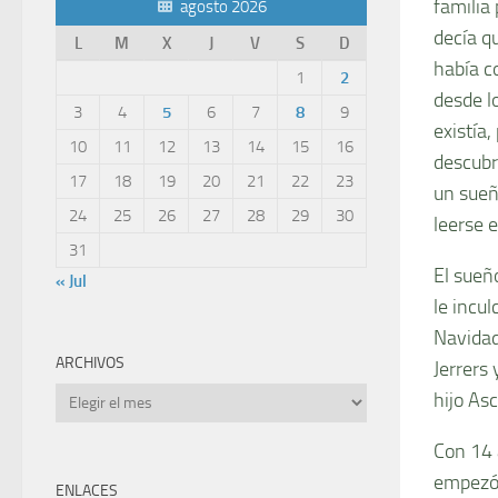
familia
agosto 2026
decía q
L
M
X
J
V
S
D
había co
1
2
desde l
3
4
5
6
7
8
9
existía
10
11
12
13
14
15
16
descubr
17
18
19
20
21
22
23
un sueñ
24
25
26
27
28
29
30
leerse 
31
El sueñ
« Jul
le incul
Navidad
ARCHIVOS
Jerrers
Archivos
hijo As
Con 14 
empezó 
ENLACES