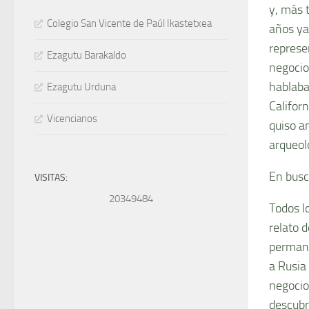
y, más 
Colegio San Vicente de Paúl Ikastetxea
años ya
represe
Ezagutu Barakaldo
negocio 
hablaba
Ezagutu Urduna
Califor
Vicencianos
quiso a
arqueol
En busc
VISITAS:
20349484
Todos l
relato 
permane
a Rusia
negocio
descubr