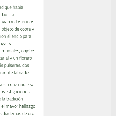
ad que había
ada». La
avaban las ruinas
n objeto de cobre y
ron silencio para
ugar y
emoniales, objetos
erial y un florero
is pulseras, dos
namente labrados.
a sin que nadie se
 investigaciones
 la tradición
n el mayor hallazgo
as diademas de oro