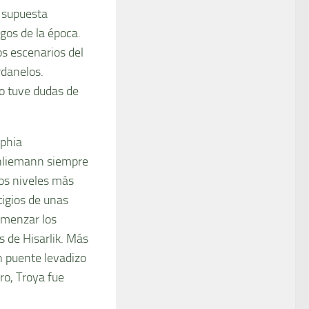
a supuesta
gos de la época.
s escenarios del
rdanelos.
o tuve dudas de
ophia
hliemann siempre
los niveles más
tigios de unas
omenzar los
 de Hisarlik. Más
an puente levadizo
ro, Troya fue