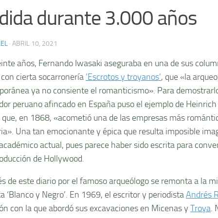
dida durante 3.000 años
XEL
·
ABRIL 10, 2021
inte años, Fernando Iwasaki aseguraba en una de sus colu
a con cierta socarronería
‘Escrotos y troyanos’
, que «la arqueo
oránea ya no consiente el romanticismo». Para demostrarlo, 
ador peruano afincado en España puso el ejemplo de Heinrich
que, en 1868, «acometió una de las empresas más romántic
oria». Una tan emocionante y épica que resulta imposible imag
cadémico actual, pues parece haber sido escrita para conver
oducción de Hollywood.
rés de este diario por el famoso arqueólogo se remonta a la 
ta ‘Blanco y Negro’. En 1969, el escritor y periodista
Andrés 
ión con la que abordó sus excavaciones en Micenas y
Troya
. 