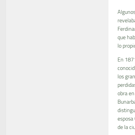
Algunos
revelab
Ferdina
que hab
lo propi
En 1871
conocid
los gra
perdida
obra en
Bunarba
distingu
esposa 
de la ci