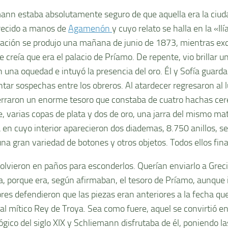
ann estaba absolutamente seguro de que aquella era la ciud
recido a manos de
Agamenón
y cuyo relato se halla en la «Ilí
ación se produjo una mañana de junio de 1873, mientras exc
e creía que era el palacio de Príamo. De repente, vio brillar u
n una oquedad e intuyó la presencia del oro. Él y Sofía guarda
ntar sospechas entre los obreros. Al atardecer regresaron al l
rraron un enorme tesoro que constaba de cuatro hachas cer
, varias copas de plata y dos de oro, una jarra del mismo mat
a en cuyo interior aparecieron dos diademas, 8.750 anillos, se
una gran variedad de botones y otros objetos. Todos ellos fi
olvieron en paños para esconderlos. Querían enviarlo a Greci
a, porque era, según afirmaban, el tesoro de Príamo, aunque
ores defendieron que las piezas eran anteriores a la fecha que
 al mítico Rey de Troya. Sea como fuere, aquel se convirtió e
ógico del siglo XIX y Schliemann disfrutaba de él, poniendo l