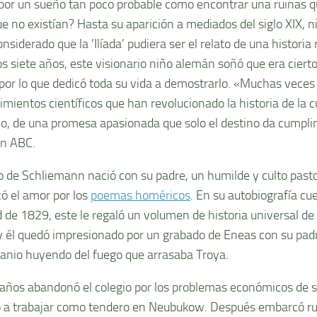
 por un sueño tan poco probable como encontrar una ruinas 
ue no existían? Hasta su aparición a mediados del siglo XIX, 
nsiderado que la ‘Ilíada’ pudiera ser el relato de una historia
os siete años, este visionario niño alemán soñó que era ciert
, por lo que dedicó toda su vida a demostrarlo. «Muchas veces
imientos científicos que han revolucionado la historia de la 
o, de una promesa apasionada que solo el destino da cumpli
en ABC.
o de Schliemann nació con su padre, un humilde y culto past
có el amor por los
poemas homéricos
. En su autobiografía cu
 de 1829, este le regaló un volumen de historia universal d
 y él quedó impresionado por un grabado de Eneas con su pad
canio huyendo del fuego que arrasaba Troya.
años abandonó el colegio por los problemas económicos de s
a trabajar como tendero en Neubukow. Después embarcó r