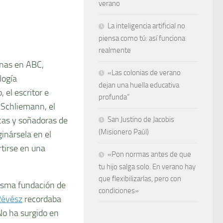
verano
La inteligencia artificial no
piensa como tú: así funciona
realmente
mnas en ABC,
«Las colonias de verano
logía
dejan una huella educativa
el escritor e
profunda”
 Schliemann, el
as y soñadoras de
San Justino de Jacobis
(Misionero Paúl)
inársela en el
tirse en una
«Pon normas antes de que
tu hijo salga solo. En verano hay
que flexibilizarlas, pero con
misma fundación de
condiciones»
Révész
recordaba
No ha surgido en