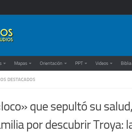
s
Mapas
Orientación
PPT
Videos
Biblia
LOS DESTACADOS
«loco» que sepultó su salud
amilia por descubrir Troya: l