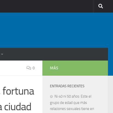
0
MÁS
ENTRADAS RECIENTES
, fortuna
Ni 40 ni 50 años: Este el
a ciudad
grupo de edad que más
relaciones sexuales tiene en