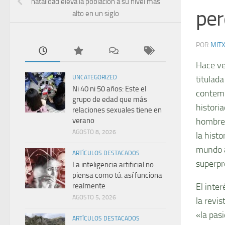
natalidad eleva la población a su nivel más
per
alto en un siglo
POR
MIT
Hace ve
UNCATEGORIZED
titulad
Ni 40 ni 50 años: Este el
contemp
grupo de edad que más
histori
relaciones sexuales tiene en
verano
hombre 
AGOSTO 8, 2026
la hist
mundo a
ARTÍCULOS DESTACADOS
superpr
La inteligencia artificial no
piensa como tú: así funciona
realmente
El inte
AGOSTO 5, 2026
la revis
«la pas
ARTÍCULOS DESTACADOS