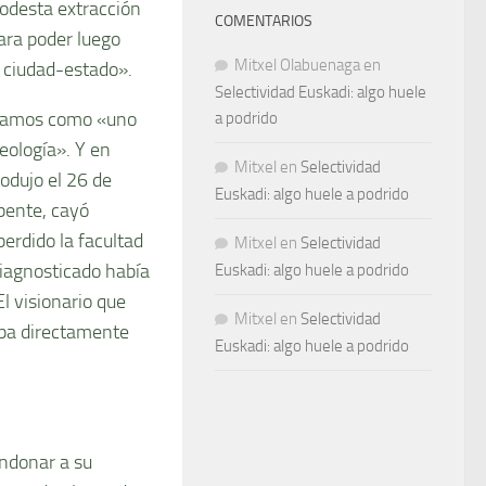
odesta extracción
COMENTARIOS
ara poder luego
Mitxel Olabuenaga
en
a ciudad-estado».
Selectividad Euskadi: algo huele
ficamos como «uno
a podrido
eología». Y en
Mitxel
en
Selectividad
rodujo el 26 de
Euskadi: algo huele a podrido
pente, cayó
perdido la facultad
Mitxel
en
Selectividad
diagnosticado había
Euskadi: algo huele a podrido
l visionario que
Mitxel
en
Selectividad
aba directamente
Euskadi: algo huele a podrido
andonar a su