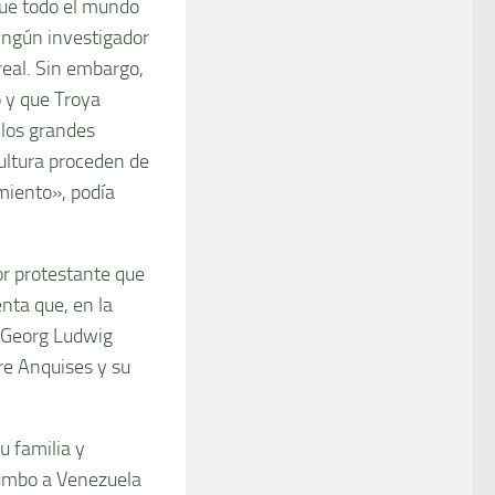
que todo el mundo
ningún investigador
 real. Sin embargo,
o y que Troya
 los grandes
cultura proceden de
miento», podía
or protestante que
enta que, en la
e Georg Ludwig
re Anquises y su
u familia y
umbo a Venezuela