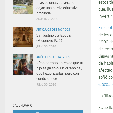
estos t
«Las colonias de verano
dejan una huella educativa
que, il
profunda”
invertir
AGOSTO 2, 2026
En sep
ARTÍCULOS DESTACADOS
de los 
San Justino de Jacobis
(Misionero Paúl)
1990 de
JULIO 30, 2026
diciemb
desvanec
ARTÍCULOS DESTACADOS
de habl
«Pon normas antes de que tu
hijo salga solo. En verano hay
afectad
que flexibilizarlas, pero con
soñó co
condiciones»
«loco»,
JULIO 30, 2026
La ‘Ilíad
CALENDARIO
¿Qué ll