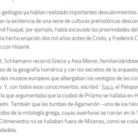
 geólogos ya habían realizado importantes descubrimientos 
an la existencia de una serie de culturas prehistóricas descon
nd Fouqué, por ejemplo, había excavado las proximidades del
ía hecho erupción dos mil años antes de Cristo, y Frederick 
o con Hisarlik.
, Schliemann recorrió Grecia y Asia Menor, familiarizándose
os de la geografía homérica y con los secretos de la arqueolo
ndes museos europeos que albergaban los vestigios de las civ
s. Y, con todos esos conocimientos, escribió ‘
Ítaca
, el Pelopo
 la que argumentaba que la ciudad de Príamo se hallaba en Hi
shi. También que las tumbas de Agamenón –uno de los hér
idos de la mitología griega, cuyas aventuras se narran en la ‘I
Clitmenestra no se hallaban fuera de Micenas, como se creía, 
udadela.