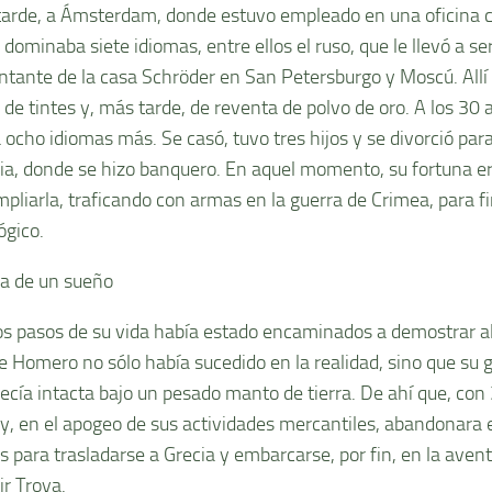
tarde, a Ámsterdam, donde estuvo empleado en una oficina c
 dominaba siete idiomas, entre ellos el ruso, que le llevó a s
ntante de la casa Schröder en San Petersburgo y Moscú. Allí 
de tintes y, más tarde, de reventa de polvo de oro. A los 30 
 ocho idiomas más. Se casó, tuvo tres hijos y se divorció para
nia, donde se hizo banquero. En aquel momento, su fortuna e
mpliarla, traficando con armas en la guerra de Crimea, para f
ógico.
a de un sueño
os pasos de su vida había estado encaminados a demostrar a
de Homero no sólo había sucedido en la realidad, sino que su 
cía intacta bajo un pesado manto de tierra. De ahí que, con
 y, en el apogeo de sus actividades mercantiles, abandonara 
s para trasladarse a Grecia y embarcarse, por fin, en la avent
ir Troya.