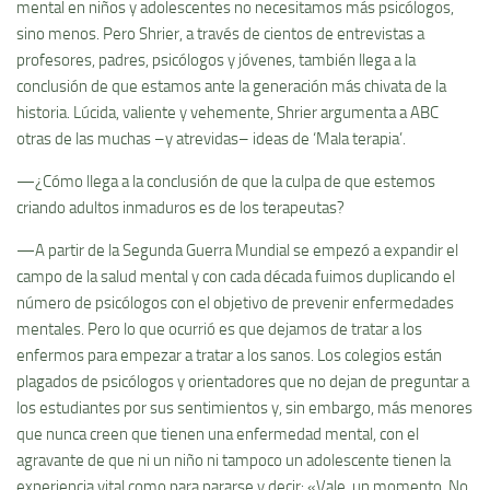
mental en niños y adolescentes no necesitamos más psicólogos,
sino menos. Pero Shrier, a través de cientos de entrevistas a
profesores, padres, psicólogos y jóvenes, también llega a la
conclusión de que estamos ante la generación más chivata de la
historia. Lúcida, valiente y vehemente, Shrier argumenta a ABC
otras de las muchas –y atrevidas– ideas de ‘Mala terapia’.
—¿Cómo llega a la conclusión de que la culpa de que estemos
criando adultos inmaduros es de los terapeutas?
—A partir de la Segunda Guerra Mundial se empezó a expandir el
campo de la salud mental y con cada década fuimos duplicando el
número de psicólogos con el objetivo de prevenir enfermedades
mentales. Pero lo que ocurrió es que dejamos de tratar a los
enfermos para empezar a tratar a los sanos. Los colegios están
plagados de psicólogos y orientadores que no dejan de preguntar a
los estudiantes por sus sentimientos y, sin embargo, más menores
que nunca creen que tienen una enfermedad mental, con el
agravante de que ni un niño ni tampoco un adolescente tienen la
experiencia vital como para pararse y decir: «Vale, un momento. No