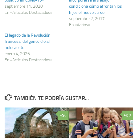
positivo en Covid-19»
incorporarse al trabajo
septiembre 11, 2020
condiciona cómo afrontan los
En «Artículos Destacados»
hijos el nuevo curso
septiembre 2, 2017
En «Varios»
El legado de la Revolución
francesa: del genocidio al
holocausto
enero 4, 2026
En «Artículos Destacados»
TAMBIÉN TE PODRÍA GUSTAR...
0
0