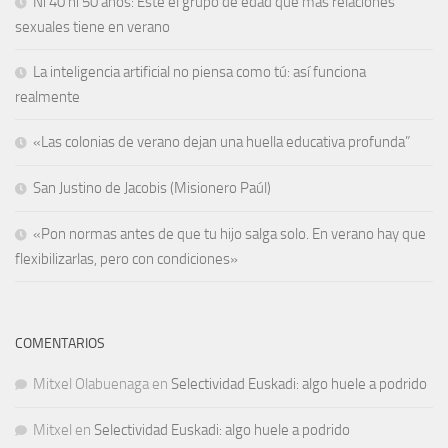
Ni 40 ni 50 años: Este el grupo de edad que más relaciones
sexuales tiene en verano
La inteligencia artificial no piensa como tú: así funciona
realmente
«Las colonias de verano dejan una huella educativa profunda”
San Justino de Jacobis (Misionero Paúl)
«Pon normas antes de que tu hijo salga solo. En verano hay que
flexibilizarlas, pero con condiciones»
COMENTARIOS
Mitxel Olabuenaga
en
Selectividad Euskadi: algo huele a podrido
Mitxel
en
Selectividad Euskadi: algo huele a podrido