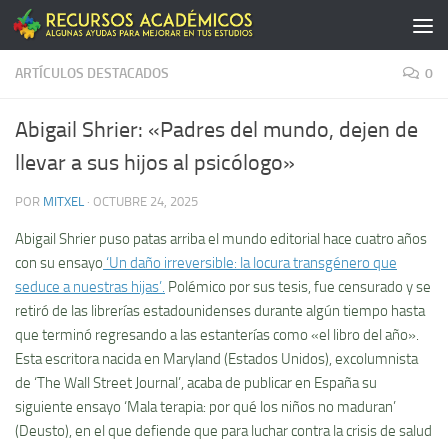
Saltar al contenido
ARTÍCULOS DESTACADOS
0
Abigail Shrier: «Padres del mundo, dejen de
llevar a sus hijos al psicólogo»
POR
MITXEL
·
OCTUBRE 24, 2025
Abigail Shrier puso patas arriba el mundo editorial hace cuatro años
con su ensayo
‘Un daño irreversible: la locura transgénero que
seduce a nuestras hijas’.
Polémico por sus tesis, fue censurado y se
retiró de las librerías estadounidenses durante algún tiempo hasta
que terminó regresando a las estanterías como «el libro del año».
Esta escritora nacida en Maryland (Estados Unidos), excolumnista
de ‘The Wall Street Journal’, acaba de publicar en España su
siguiente ensayo ‘Mala terapia: por qué los niños no maduran’
(Deusto), en el que defiende que para luchar contra la crisis de salud