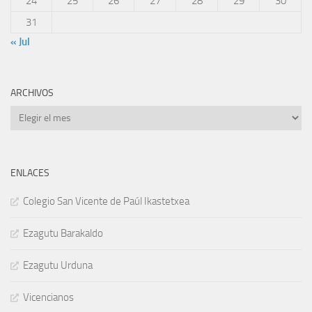
24
25
26
27
28
29
30
31
« Jul
ARCHIVOS
Archivos
ENLACES
Colegio San Vicente de Paúl Ikastetxea
Ezagutu Barakaldo
Ezagutu Urduna
Vicencianos