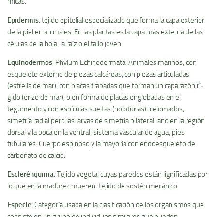
micas.
Epidermis
: tejido epitelial especializado que forma la capa exterior
de la piel en animales. En las plantas es la capa más externa de las
células de la hoja, la raí­z o el tallo joven.
Equinodermos
: Phylum Echinodermata. Animales marinos; con
esqueleto externo de piezas calcáreas, con piezas articuladas
(estrella de mar), con placas trabadas que forman un caparazón rí­
gido (erizo de mar), o en forma de placas englobadas en el
tegumento y con espí­culas sueltas (holoturias); celomados;
simetrí­a radial pero las larvas de simetrí­a bilateral; ano en la región
dorsal y la boca en la ventral; sistema vascular de agua; pies
tubulares. Cuerpo espinoso y la mayorí­a con endoesqueleto de
carbonato de calcio.
Esclerénquima
: Tejido vegetal cuyas paredes están lignificadas por
lo que en la madurez mueren; tejido de sostén mecánico.
Especie
: Categorí­a usada en la clasificación de los organismos que
consiste en un grupo de individuos similares que pueden