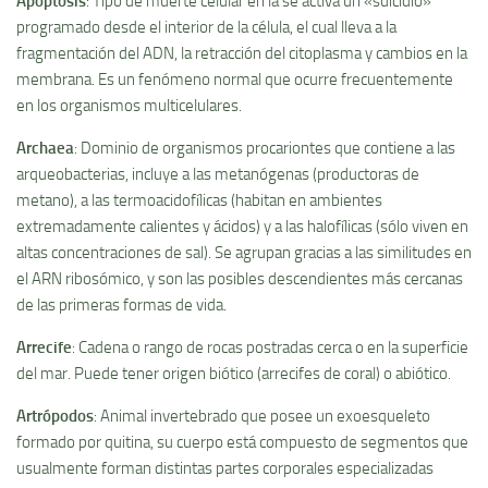
Apoptosis
: Tipo de muerte celular en la se activa un «suicidio»
programado desde el interior de la célula, el cual lleva a la
fragmentación del ADN, la retracción del citoplasma y cambios en la
membrana. Es un fenómeno normal que ocurre frecuentemente
en los organismos multicelulares.
Archaea
: Dominio de organismos procariontes que contiene a las
arqueobacterias, incluye a las metanógenas (productoras de
metano), a las termoacidofí­licas (habitan en ambientes
extremadamente calientes y ácidos) y a las halofí­licas (sólo viven en
altas concentraciones de sal). Se agrupan gracias a las similitudes en
el ARN ribosómico, y son las posibles descendientes más cercanas
de las primeras formas de vida.
Arrecife
: Cadena o rango de rocas postradas cerca o en la superficie
del mar. Puede tener origen biótico (arrecifes de coral) o abiótico.
Artrópodos
: Animal invertebrado que posee un exoesqueleto
formado por quitina, su cuerpo está compuesto de segmentos que
usualmente forman distintas partes corporales especializadas