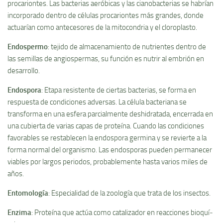
procariontes. Las bacterias aeróbicas y las cianobacterias se habrí­an
incorporado dentro de células procariontes más grandes, donde
actuarí­an como antecesores de la mitocondria y el cloroplasto.
Endospermo
: tejido de almacenamiento de nutrientes dentro de
las semillas de angiospermas, su función es nutrir al embrión en
desarrollo.
Endospora
: Etapa resistente de ciertas bacterias, se forma en
respuesta de condiciones adversas. La célula bacteriana se
transforma en una esfera parcialmente deshidratada, encerrada en
una cubierta de varias capas de proteí­na. Cuando las condiciones
favorables se restablecen la endospora germina y se revierte a la
forma normal del organismo. Las endosporas pueden permanecer
viables por largos periodos, probablemente hasta varios miles de
años.
Entomologí­a
: Especialidad de la zoologí­a que trata de los insectos.
Enzima
: Proteí­na que actúa como catalizador en reacciones bioquí­