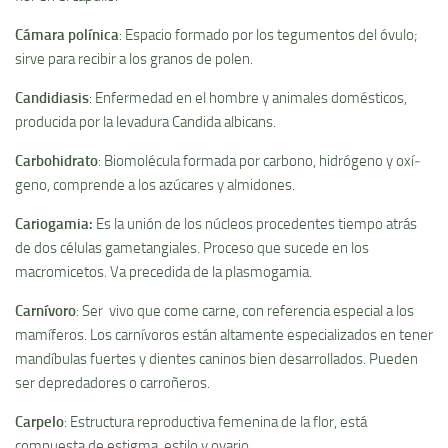
Cámara polí­nica
: Espacio formado por los tegumentos del óvulo;
sirve para recibir a los granos de polen.
Candidiasis
: Enfermedad en el hombre y animales domésticos,
producida por la levadura Candida albicans.
Carbohidrato
: Biomolécula formada por carbono, hidrógeno y oxí­
geno, comprende a los azúcares y almidones.
Cariogamia
:
Es la unión de los núcleos procedentes tiempo atrás
de dos células gametangiales. Proceso que sucede en los
macromicetos. Va precedida de la plasmogamia.
Carní­voro
: Ser vivo que come carne, con referencia especial a los
mamí­feros. Los carní­voros están altamente especializados en tener
mandí­bulas fuertes y dientes caninos bien desarrollados. Pueden
ser depredadores o carroñeros.
Carpelo
: Estructura reproductiva femenina de la flor, está
compuesta de estigma, estilo y ovario.