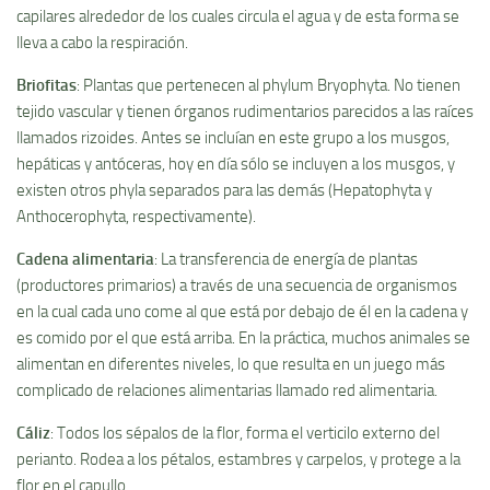
capilares alrededor de los cuales circula el agua y de esta forma se
lleva a cabo la respiración.
Briofitas
: Plantas que pertenecen al phylum Bryophyta. No tienen
tejido vascular y tienen órganos rudimentarios parecidos a las raí­ces
llamados rizoides. Antes se incluí­an en este grupo a los musgos,
hepáticas y antóceras, hoy en dí­a sólo se incluyen a los musgos, y
existen otros phyla separados para las demás (Hepatophyta y
Anthocerophyta, respectivamente).
Cadena alimentaria
: La transferencia de energí­a de plantas
(productores primarios) a través de una secuencia de organismos
en la cual cada uno come al que está por debajo de él en la cadena y
es comido por el que está arriba. En la práctica, muchos animales se
alimentan en diferentes niveles, lo que resulta en un juego más
complicado de relaciones alimentarias llamado red alimentaria.
Cáliz
: Todos los sépalos de la flor, forma el verticilo externo del
perianto. Rodea a los pétalos, estambres y carpelos, y protege a la
flor en el capullo.