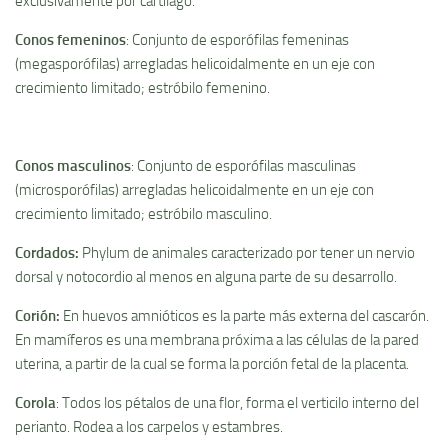
exclusivamente por cartí­lago.
Conos femeninos
: Conjunto de esporófilas femeninas
(megasporófilas) arregladas helicoidalmente en un eje con
crecimiento limitado; estróbilo femenino.
Conos masculinos
: Conjunto de esporófilas masculinas
(microsporófilas) arregladas helicoidalmente en un eje con
crecimiento limitado; estróbilo masculino.
Cordados
:
Phylum de animales caracterizado por tener un nervio
dorsal y notocordio al menos en alguna parte de su desarrollo.
Corión
:
En huevos amnióticos es la parte más externa del cascarón.
En mamí­feros es una membrana próxima a las células de la pared
uterina, a partir de la cual se forma la porción fetal de la placenta.
Corola
: Todos los pétalos de una flor, forma el verticilo interno del
perianto. Rodea a los carpelos y estambres.