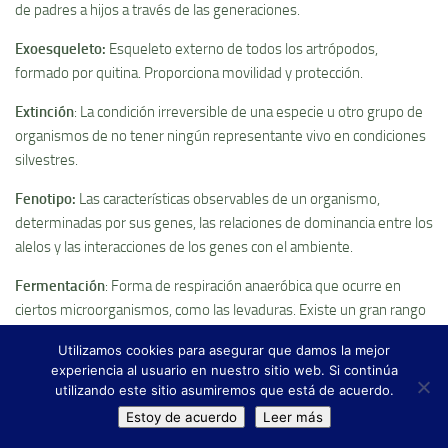
de padres a hijos a través de las generaciones.
Exoesqueleto
:
Esqueleto externo de todos los artrópodos,
formado por quitina. Proporciona movilidad y protección.
Extinción
: La condición irreversible de una especie u otro grupo de
organismos de no tener ningún representante vivo en condiciones
silvestres.
Fenotipo
:
Las caracterí­sticas observables de un organismo,
determinadas por sus genes, las relaciones de dominancia entre los
alelos y las interacciones de los genes con el ambiente.
Fermentación
: Forma de respiración anaeróbica que ocurre en
ciertos microorganismos, como las levaduras. Existe un gran rango
de fermentaciones que tienen como resultado etanol, ácido láctico,
Utilizamos cookies para asegurar que damos la mejor
ácido propiónico, ácido butí­rico, acetato y metano.
experiencia al usuario en nuestro sitio web. Si continúa
utilizando este sitio asumiremos que está de acuerdo.
Fibras
:
Células muertas, alargadas, con los extremos cerrados,
Estoy de acuerdo
Leer más
paredes secundarias