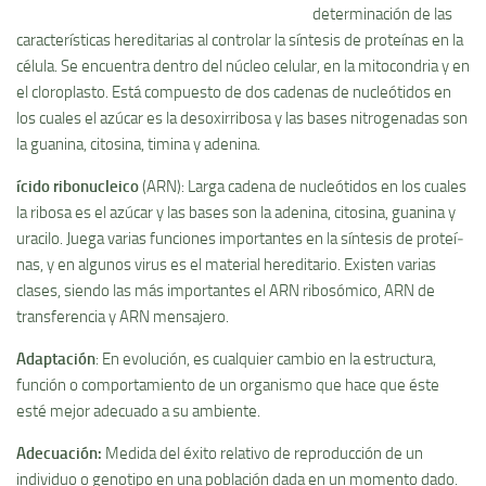
determinación de las
caracterí­sticas hereditarias al controlar la sí­ntesis de proteí­nas en la
célula. Se encuentra dentro del núcleo celular, en la mitocondria y en
el cloroplasto. Está compuesto de dos cadenas de nucleótidos en
los cuales el azúcar es la desoxirribosa y las bases nitrogenadas son
la guanina, citosina, timina y adenina.
ícido ribonucleico
(ARN): Larga cadena de nucleótidos en los cuales
la ribosa es el azúcar y las bases son la adenina, citosina, guanina y
uracilo. Juega varias funciones importantes en la sí­ntesis de proteí­
nas, y en algunos virus es el material hereditario. Existen varias
clases, siendo las más importantes el ARN ribosómico, ARN de
transferencia y ARN mensajero.
Adaptación
: En evolución, es cualquier cambio en la estructura,
función o comportamiento de un organismo que hace que éste
esté mejor adecuado a su ambiente.
Adecuación
:
Medida del éxito relativo de reproducción de un
individuo o genotipo en una población dada en un momento dado.