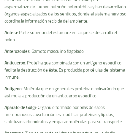
espermatozoide. Tienen nutrición heterotrófica y han desarrollado
órganos especializados de los sentidos, donde el sistema nervioso
coordina la información recibida del ambiente.
Antera
: Parte superior del estambre en la que se desarrolla el
polen.
Anterozoides
: Gameto masculino flagelado
Anticuerpo
: Proteí­na que combinada con un antí­geno especifico
facilita la destrucción de éste. Es producida por células del sistema
inmune.
Antí­geno
: Molécula que en general es proteí­na o polisacárido que
estimula la producción de un anticuerpo especí­fico.
Aparato de Golgi
: Orgánulo formado por pilas de sacos
membranosos cuya función es modificar proteí­nas y lí­pidos,
sintetizar carbohidratos y empacar moléculas para su transporte.