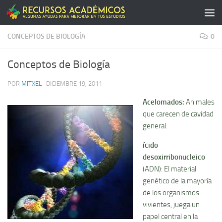
Saltar al contenido
CONCEPTOS DE BIOLOGÍA
0
Conceptos de Biologí­a
POR
MITXEL
·
DICIEMBRE 19, 2011
Acelomados
:
Animales
que carecen de cavidad
general.
ícido
desoxirribonucleico
(ADN): El material
genético de la mayorí­a
de los organismos
vivientes, juega un
papel central en la