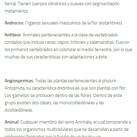
tierra). Tienen cuerpos cilí­ndricos y suaves con segmentación
metamérica.
Androceo
: í“rganos sexuales masculinos de la flor (estambres).
Anfibios
: Animales pertenecientes a la clase de vertebrados
cordados que incluye ranas, sapos, tritones y salamandras. Fueron
los primeros vertebrados en colonizar el medio terrestre, por lo que
muchas de sus caracterí­sticas son adaptaciones a éste.
Angiospermas
: Todas las plantas pertenecientes al phylum
Antophyta, su caracterí­stica distintiva es que son plantas con flor.
Los gametos se producen dentro de las flores. Dentro de este
grupo existen dos clases, las monocotiledóneas y las
dicotiledóneas.
Animal
: Cualquier miembro del reino Animalia, el cual comprende a
todos los organismos multicelulares que se desarrollan a partir de
embriones formados por la fusión de un óvulo y un