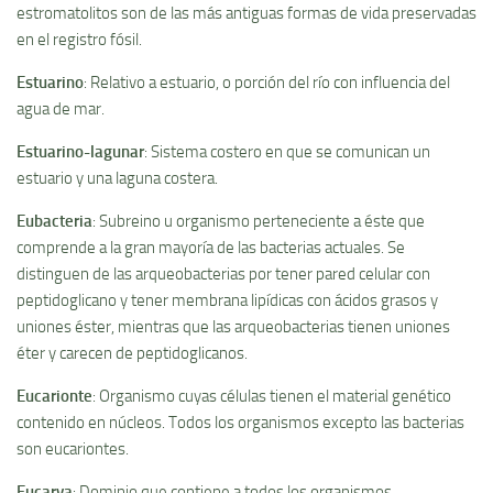
estromatolitos son de las más antiguas formas de vida preservadas
en el registro fósil.
Estuarino
: Relativo a estuario, o porción del rí­o con influencia del
agua de mar.
Estuarino-lagunar
: Sistema costero en que se comunican un
estuario y una laguna costera.
Eubacteria
: Subreino u organismo perteneciente a éste que
comprende a la gran mayorí­a de las bacterias actuales. Se
distinguen de las arqueobacterias por tener pared celular con
peptidoglicano y tener membrana lipí­dicas con ácidos grasos y
uniones éster, mientras que las arqueobacterias tienen uniones
éter y carecen de peptidoglicanos.
Eucarionte
: Organismo cuyas células tienen el material genético
contenido en núcleos. Todos los organismos excepto las bacterias
son eucariontes.
Eucarya
: Dominio que contiene a todos los organismos