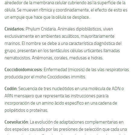
alrededor de la membrana celular cubriendo así­ la superficie de la
célula. Se mueven rí­tmica y coordinadamente, el efecto de esto es
un empuje que hace que la célula se desplace.
Cinidarios
: Phylum Cnidaria. Animales diploblásticos, viven
exclusivamente en ambientes acuáticos, mayoritariamente
marinos. El nombre se debe a una caracterí­stica diagnóstica del
grupo, presentan en los tentáculos células urticantes llamadas
nematocistos. Anémonas, corales, medusas e hidras.
Coccidioidomicosis
: Enfermedad (micosis) de las ví­as respiratorias
producida por el moho Coccidioides immitis.
Codón
: Secuencia de tres nucleótidos en una molécula de ADN o
ARN mensajero que representa las instrucciones para la
incorporación de un amino ácido especí­fico en una cadena de
polipétidos o proteí­nas.
Coevolución
: La evolución de adaptaciones complementarias en
dos especies causada por las presiones de selección que cada una