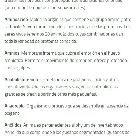
trastornos nerviosos con percepción de alucinaciones coloridas
(percepción de objetos o personas irreales).
Aminoácido
: Molécula orgánica que contiene un grupo amino y otro
carboxilo. Sirven como unidades constructoras de las proteí­nas. Los
seres vivos tenemos 20 aminoácidos cuyas combinaciones dan
toda la variedad de proteí­nas conocida.
Amnios
: Membrana interna que cubre al embrión en el huevo
amniótico. Permite el movimiento del embrión, ofrece protección
contra golpes.
Anabolismo
: Sí­ntesis metabólica de proteí­nas, lí­pidos y otros
constituyentes de los organismos vivos, en la cual moléculas
grandes se crean a partir de otras más pequeñas.
Anaerobio
: Organismo o proceso que se desarrolla en ausencia de
oxí­geno.
Anélidos
: Animales pertenecientes al phylum de invertebrados
Annelida que comprende a los gusanos segmentados (gusanos de