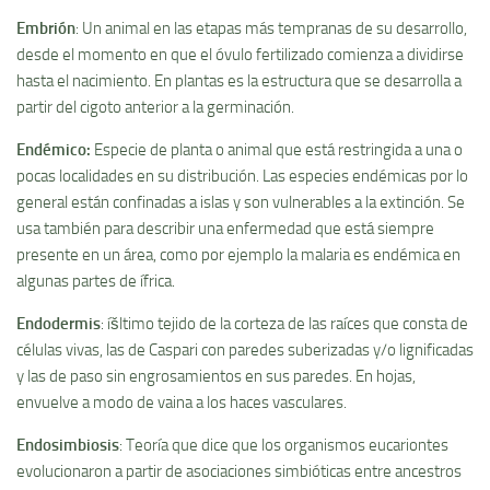
Embrión
: Un animal en las etapas más tempranas de su desarrollo,
desde el momento en que el óvulo fertilizado comienza a dividirse
hasta el nacimiento. En plantas es la estructura que se desarrolla a
partir del cigoto anterior a la germinación.
Endémico
:
Especie de planta o animal que está restringida a una o
pocas localidades en su distribución. Las especies endémicas por lo
general están confinadas a islas y son vulnerables a la extinción. Se
usa también para describir una enfermedad que está siempre
presente en un área, como por ejemplo la malaria es endémica en
algunas partes de ífrica.
Endodermis
: íšltimo tejido de la corteza de las raí­ces que consta de
células vivas, las de Caspari con paredes suberizadas y/o lignificadas
y las de paso sin engrosamientos en sus paredes. En hojas,
envuelve a modo de vaina a los haces vasculares.
Endosimbiosis
: Teorí­a que dice que los organismos eucariontes
evolucionaron a partir de asociaciones simbióticas entre ancestros