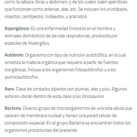
como la cabeza, tórax y abdomen, y de los cuales salen apéndices
que funcionan como antenas, alas, etc. Se incluyen los crustáceos,
insectos, centí­pedos, milí­pedos, y arácnidos.
Aspergilosis
:
Es una enfermedad (micosis) en el hombre y
animales domésticos de las ví­as respiratorias, producida por
especies de Aspergillus.
Autótrofo
: Organismo con tipo de nutrición autotrófica, en la cual
sintetiza la materia orgánica que requiere a partir de fuentes
inorgánicas. Incluye a los organismos fotoautótrofos y a los
quimioautótrofos.
Aves
: Clase de cordados bí­pedos con plumas, alas y pico. Algunos
autores ubican dentro de esta clase a los dinosaurios.
Bacteria
: Diverso grupo de microorganismos de una sola célula que
carecen de membrana nuclear y tienen una pared celular de
composición especial. En el grupo Bacteria se encuentran todos los
organismos procariontes del presente.