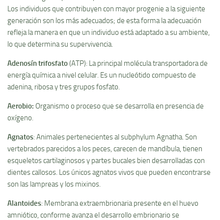
Los individuos que contribuyen con mayor progenie a la siguiente
generación son los más adecuados; de esta forma la adecuación
refleja la manera en que un individuo está adaptado a su ambiente,
lo que determina su supervivencia.
Adenosí­n trifosfato
(ATP): La principal molécula transportadora de
energí­a quí­mica a nivel celular. Es un nucleótido compuesto de
adenina, ribosa y tres grupos fosfato.
Aerobio
:
Organismo o proceso que se desarrolla en presencia de
oxí­geno.
Agnatos
: Animales pertenecientes al subphylum Agnatha. Son
vertebrados parecidos a los peces, carecen de mandí­bula, tienen
esqueletos cartilaginosos y partes bucales bien desarrolladas con
dientes callosos. Los únicos agnatos vivos que pueden encontrarse
son las lampreas y los mixinos.
Alantoides
: Membrana extraembrionaria presente en el huevo
amniótico, conforme avanza el desarrollo embrionario se