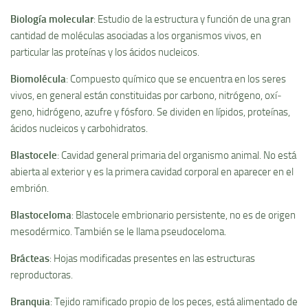
Biologí­a molecular
: Estudio de la estructura y función de una gran
cantidad de moléculas asociadas a los organismos vivos, en
particular las proteí­nas y los ácidos nucleicos.
Biomolécula
: Compuesto quí­mico que se encuentra en los seres
vivos, en general están constituidas por carbono, nitrógeno, oxí­
geno, hidrógeno, azufre y fósforo. Se dividen en lí­pidos, proteí­nas,
ácidos nucleicos y carbohidratos.
Blastocele
: Cavidad general primaria del organismo animal. No está
abierta al exterior y es la primera cavidad corporal en aparecer en el
embrión.
Blastoceloma
: Blastocele embrionario persistente, no es de origen
mesodérmico. También se le llama pseudoceloma.
Brácteas
: Hojas modificadas presentes en las estructuras
reproductoras.
Branquia
: Tejido ramificado propio de los peces, está alimentado de