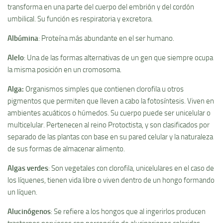
transforma en una parte del cuerpo del embrión y del cordón
umbilical. Su función es respiratoria y excretora.
Albúmina
: Proteí­na más abundante en el ser humano.
Alelo
: Una de las formas alternativas de un gen que siempre ocupa
la misma posición en un cromosoma.
Alga
:
Organismos simples que contienen clorofila u otros
pigmentos que permiten que lleven a cabo la fotosí­ntesis. Viven en
ambientes acuáticos o húmedos. Su cuerpo puede ser unicelular o
multicelular. Pertenecen al reino Protoctista, y son clasificados por
separado de las plantas con base en su pared celular y la naturaleza
de sus formas de almacenar alimento.
Algas verdes
: Son vegetales con clorofila, unicelulares en el caso de
los lí­quenes, tienen vida libre o viven dentro de un hongo formando
un lí­quen.
Alucinógenos
: Se refiere a los hongos que al ingerirlos producen