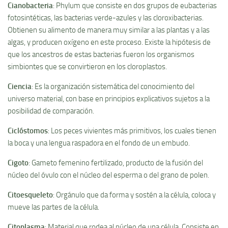
Cianobacteria
: Phylum que consiste en dos grupos de eubacterias
fotosintéticas, las bacterias verde-azules y las cloroxibacterias.
Obtienen su alimento de manera muy similar a las plantas y a las
algas, y producen oxí­geno en este proceso. Existe la hipótesis de
que los ancestros de estas bacterias fueron los organismos
simbiontes que se convirtieron en los cloroplastos.
Ciencia
: Es la organización sistemática del conocimiento del
universo material, con base en principios explicativos sujetos a la
posibilidad de comparación.
Ciclóstomos
: Los peces vivientes más primitivos, los cuales tienen
la boca y una lengua raspadora en el fondo de un embudo.
Cigoto
: Gameto femenino fertilizado, producto de la fusión del
núcleo del óvulo con el núcleo del esperma o del grano de polen.
Citoesqueleto
: Orgánulo que da forma y sostén a la célula, coloca y
mueve las partes de la célula.
Citoplasma
: Material que rodea al núcleo de una célula. Consiste en