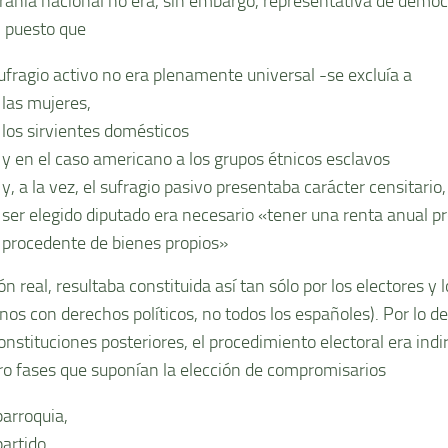
raní­a nacional no era, sin embargo, representativa de democr
, puesto que
sufragio activo no era plenamente universal -se excluí­a a
las mujeres,
los sirvientes domésticos
y en el caso americano a los grupos étnicos esclavos
y, a la vez, el sufragio pasivo presentaba carácter censitario
ser elegido diputado era necesario «tener una renta anual p
procedente de bienes propios»
n real, resultaba constituida así­ tan sólo por los electores y l
nos con derechos polí­ticos, no todos los españoles). Por lo d
onstituciones posteriores, el procedimiento electoral era ind
ro fases que suponí­an la elección de compromisarios
parroquia,
partido,