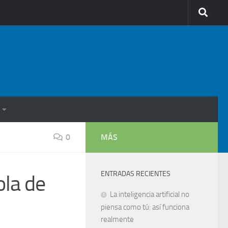
0
MÁS
ENTRADAS RECIENTES
la de
La inteligencia artificial no
piensa como tú: así funciona
realmente