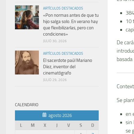
ARTÍCULOS DESTACADOS
384 
«Pon normas antes de que tu
10 
hijo salga solo. En verano hay
que flexibilizarlas, pero con
capí
condiciones»
JULIO 30, 2026
De carác
introdu
ARTÍCULOS DESTACADOS
basada e
El sacerdote paúl Mariano
Díez, inventor del
cinematógrafo
JULIO 29, 2026
Context
Se plan
CALENDARIO
en 
agosto 2026
sin
L
M
X
J
V
S
D
se 