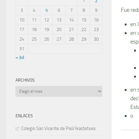
1
2
Fue red
3
4
5
6
7
8
9
10
11
12
13
14
15
16
en 
17
18
19
20
21
22
23
en 
24
25
26
27
28
29
30
esp
31
« Jul
ARCHIVOS
en 
Archivos
dec
Est
o
ENLACES
Colegio San Vicente de Paúl Ikastetxea