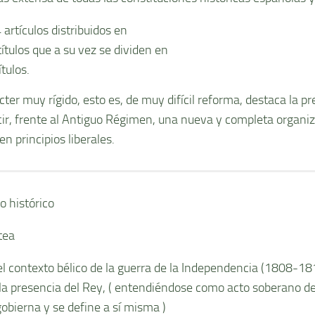
artí­culos distribuidos en
tí­tulos que a su vez se dividen en
­tulos.
ter muy rí­gido, esto es, de muy difí­cil reforma, destaca la p
cir, frente al Antiguo Régimen, una nueva y completa organi
n principios liberales.
o histórico
tea
el contexto bélico de la guerra de la Independencia (1808-18
 la presencia del Rey, ( entendiéndose como acto soberano d
gobierna y se define a sí­ misma )