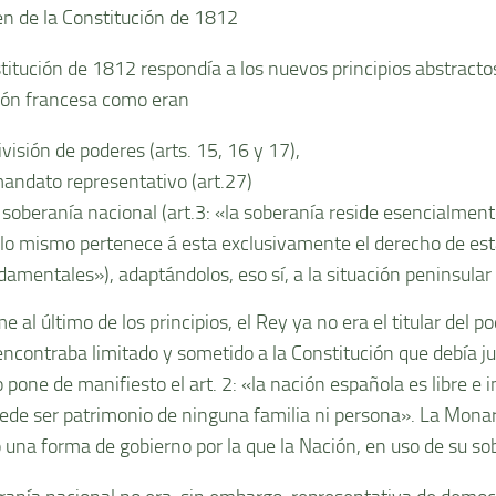
 de la Constitución de 1812
titución de 1812 respondí­a a los nuevos principios abstractos
ión francesa como eran
ivisión de poderes (arts. 15, 16 y 17),
mandato representativo (art.27)
a soberaní­a nacional (art.3: «la soberaní­a reside esencialmen
 lo mismo pertenece á esta exclusivamente el derecho de est
damentales»), adaptándolos, eso sí­, a la situación peninsul
 al último de los principios, el Rey ya no era el titular del 
ncontraba limitado y sometido a la Constitución que debí­a ju
o pone de manifiesto el art. 2: «la nación española es libre e
uede ser patrimonio de ninguna familia ni persona». La Monar
o una forma de gobierno por la que la Nación, en uso de su sob