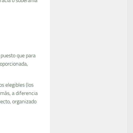
acia o soberaní­a
, puesto que para
roporcionada,
os elegibles (los
emás, a diferencia
irecto, organizado