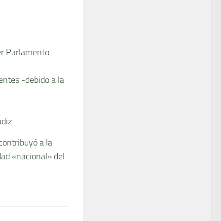
mer Parlamento
entes -debido a la
ádiz
contribuyó a la
ad «nacional» del