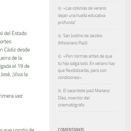
«Las colonias de verano
dejan una huella educativa
profunda”
l del Estado
San Justino de Jacobis
ortes
(Misionero Paúl)
en Cádiz desde
«Pon normas antes de que
erra de la
tu hijo salga solo. En verano hay
gada el 19 de
que flexibilizarlas, pero con
José, ¡Viva la
condiciones»
El sacerdote paúl Mariano
primera vez
Díez, inventor del
cinematógrafo
ya que consta de
COMENTARIOS