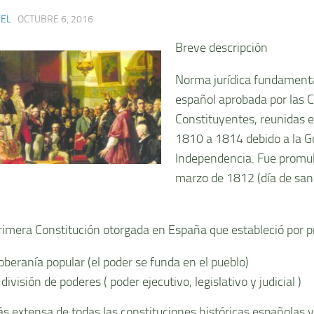
XEL
·
OCTUBRE 6, 2016
Breve descripción
Norma jurí­dica fundamenta
español aprobada por las C
Constituyentes, reunidas 
1810 a 1814 debido a la Gu
Independencia. Fue promul
marzo de 1812 (dí­a de san 
primera Constitución otorgada en España que estableció por 
soberaní­a popular (el poder se funda en el pueblo)
 división de poderes ( poder ejecutivo, legislativo y judicial )
ás extensa de todas las constituciones históricas españolas 