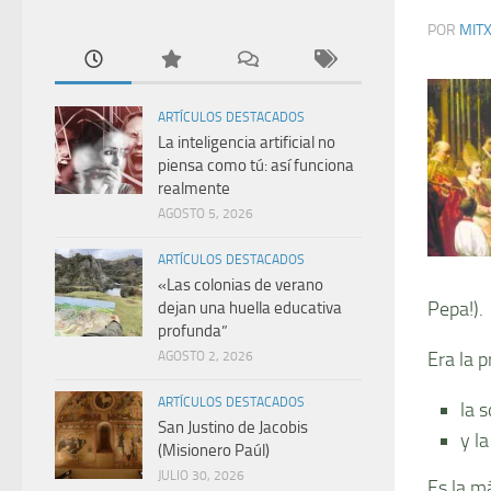
POR
MIT
ARTÍCULOS DESTACADOS
La inteligencia artificial no
piensa como tú: así funciona
realmente
AGOSTO 5, 2026
ARTÍCULOS DESTACADOS
«Las colonias de verano
Pepa!).
dejan una huella educativa
profunda”
Era la 
AGOSTO 2, 2026
ARTÍCULOS DESTACADOS
la 
San Justino de Jacobis
y la
(Misionero Paúl)
JULIO 30, 2026
Es la m