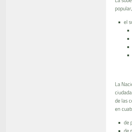
La sobe
popular
el 
La Nació
ciudada
de las c
en cuat
de 
de 