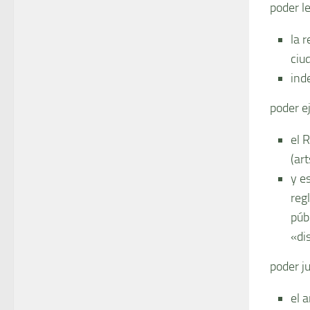
poder l
la 
ciu
ind
poder ej
el 
(ar
y es
reg
púb
«di
poder ju
el 