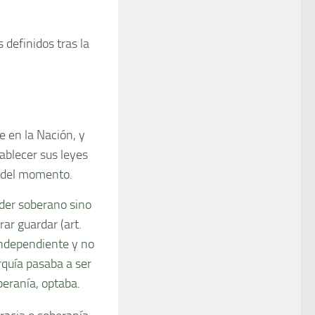
 definidos tras la
te en la Nación, y
ablecer sus leyes
ar del momento.
poder soberano sino
rar guardar (art.
 independiente y no
quí­a pasaba a ser
eraní­a, optaba.