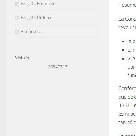
Ezagutu Barakaldo
Resumen
Ezagutu Urduna
La Cons
revoluc
Vicencianos
la d
el 
VISITAS:
y l
por
20347317
fun
Conforme
que se e
173). L
es ni p
tan sól