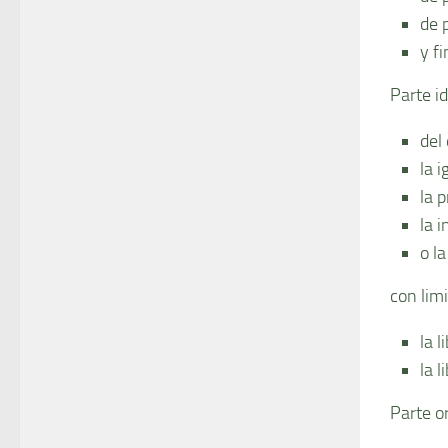
de 
y f
Parte i
del
la i
la 
la i
o l
con lim
la l
la 
Parte o