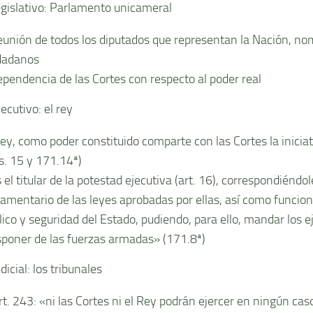
egislativo: Parlamento unicameral
reunión de todos los diputados que representan la Nación, no
dadanos
ependencia de las Cortes con respecto al poder real
ecutivo: el rey
Rey, como poder constituido comparte con las Cortes la iniciat
ts. 15 y 171.14ª)
 el titular de la potestad ejecutiva (art. 16), correspondiéndol
lamentario de las leyes aprobadas por ellas, así­ como funcio
lico y seguridad del Estado, pudiendo, para ello, mandar los ej
sponer de las fuerzas armadas» (171.8ª)
dicial: los tribunales
art. 243: «ni las Cortes ni el Rey podrán ejercer en ningún ca