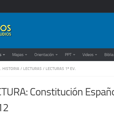
s
Mapas
Orientación
PPT
Videos
Biblia
. HISTORIA
/
LECTURAS
/
LECTURAS 1ª EV.
TURA: Constitución Españo
12