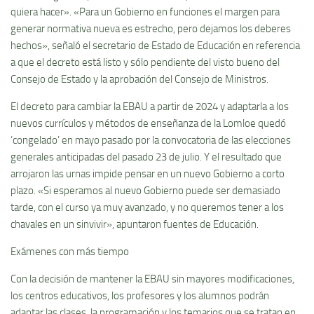
quiera hacer». «Para un Gobierno en funciones el margen para
generar normativa nueva es estrecho, pero dejamos los deberes
hechos», señaló el secretario de Estado de Educación en referencia
a que el decreto está listo y sólo pendiente del visto bueno del
Consejo de Estado y la aprobación del Consejo de Ministros.
El decreto para cambiar la EBAU a partir de 2024 y adaptarla a los
nuevos currículos y métodos de enseñanza de la Lomloe quedó
‘congelado’ en mayo pasado por la convocatoria de las elecciones
generales anticipadas del pasado 23 de julio. Y el resultado que
arrojaron las urnas impide pensar en un nuevo Gobierno a corto
plazo. «Si esperamos al nuevo Gobierno puede ser demasiado
tarde, con el curso ya muy avanzado, y no queremos tener a los
chavales en un sinvivir», apuntaron fuentes de Educación.
Exámenes con más tiempo
Con la decisión de mantener la EBAU sin mayores modificaciones,
los centros educativos, los profesores y los alumnos podrán
adaptar las clases, la programación y los temarios que se tratan en