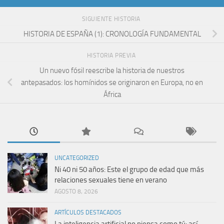
SIGUIENTE HISTORIA
HISTORIA DE ESPAÑA (1): CRONOLOGÍA FUNDAMENTAL
HISTORIA PREVIA
Un nuevo fósil reescribe la historia de nuestros
antepasados: los homínidos se originaron en Europa, no en
África
UNCATEGORIZED
Ni 40 ni 50 años: Este el grupo de edad que más
relaciones sexuales tiene en verano
AGOSTO 8, 2026
ARTÍCULOS DESTACADOS
La inteligencia artificial no piensa como tú: así