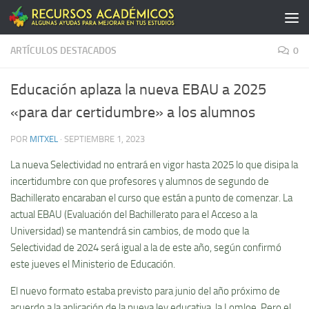
Saltar al contenido
ARTÍCULOS DESTACADOS
0
Educación aplaza la nueva EBAU a 2025
«para dar certidumbre» a los alumnos
POR
MITXEL
·
SEPTIEMBRE 1, 2023
La nueva Selectividad no entrará en vigor hasta 2025 lo que disipa la
incertidumbre con que profesores y alumnos de segundo de
Bachillerato encaraban el curso que están a punto de comenzar. La
actual EBAU (Evaluación del Bachillerato para el Acceso a la
Universidad) se mantendrá sin cambios, de modo que la
Selectividad de 2024 será igual a la de este año, según confirmó
este jueves el Ministerio de Educación.
El nuevo formato estaba previsto para junio del año próximo de
acuerdo a la aplicación de la nueva ley educativa, la Lomloe. Pero el