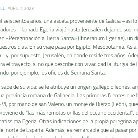
XEL
·
ABRIL 7, 2023
l seiscientos años, una asceta proveniente de Galicia –así lo
gadores– llamada Egeria viajó hasta Jerusalén dejando sus i
 en «Peregrinación a Tierra Santa» (Itinerarium Egeriae), un 
uestros días. En su viaje pasa por Egipto, Mesopotamia, Asi
a– y, por supuesto, Jerusalén, en donde reside tres años. Ade
ra el trayecto, si no que describe con vivacidad la liturgia de
ndo, por ejemplo, los oficios de Semana Santa.
sabe de su vida: se le atribuye un origen gallego o leonés, am
gua provincia romana de Gallaecia. Las primeras fuentes que 
lo VI, por mano de san Valerio, un monje de Bierzo (León), qui
proviene de “las más remotas orillas del océano occidental”
atissima Egeria. Otras indicaciones de la propia peregrina a
del norte de España. Además, es remarcable que al pasar por