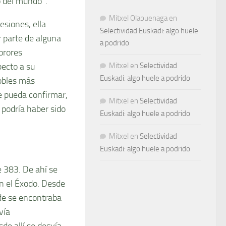
o del mundo”.
Mitxel Olabuenaga
en
siones, ella
Selectividad Euskadi: algo huele
 parte de alguna
a podrido
orores
pecto a su
Mitxel
en
Selectividad
Euskadi: algo huele a podrido
nobles más
e pueda confirmar,
Mitxel
en
Selectividad
 podría haber sido
Euskadi: algo huele a podrido
Mitxel
en
Selectividad
Euskadi: algo huele a podrido
e 383. De ahí se
en el Éxodo. Desde
nde se encontraba
vía
de allí se desvía