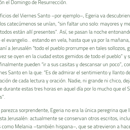
n el Domingo de Resurrección.
oficios del Viernes Santo –por ejemplo–, Egeria va descubrie
y los catecúmenos se unían, “sin faltar uno solo: mayores y me
 todos están allí presentes”. Así, se pasan la noche entonan
 el evangelio… estando en vela, hasta que ya por la mañana
ní a Jerusalén “todo el pueblo prorrumpe en tales sollozos, g
 vez se oyen en la ciudad estos gemidos de todo el pueblo” y s
 finalmente pueden “ir a sus casitas y descansar un poco”, co
nes Santo en la que: “Es de admirar el sentimiento y llanto d
ción de cada lectura y oración. Nadie, ni grande ni chico, deja
le durante estas tres horas en aquel día por lo mucho que el S
s”.
parezca sorprendente, Egeria no era la única peregrina que 
asta Jerusalén: actualmente se conservan otros escritos, inclu
 como Melania –también hispana–, que se atrevieron a hacer