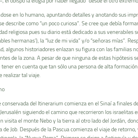
–, el obispo la elogia por haber llegado “desde el otro extrem
dose en lo humano, apuntando detalles y anotando sus impre
e describe como “un poco curiosa”. Se cree que debía formar
ad religiosa pues su diario está dedicado a sus venerabiles s
ables hermanas’), la “luz de mi vida” y/o “señoras mías”. Res
ad, algunos historiadores enlazan su figura con las familias 
ntes de la zona. A pesar de que ninguna de estas hipótesis s
 tener en cuenta que tan sólo una persona de alta formación
 realizar tal viaje.
no
e conservada del Itinerarium comienza en el Sinaí a finales d
 Jerusalén siguiendo el camino que recorrieron los israelitas 
n visita el monte Nebo y la tierra al otro lado del Jordán, do
a de Job. Después de la Pascua comienza el viaje de retorno, 
tinopla, la “Nueva Roma”. Primero se dirige a Antioquía y des