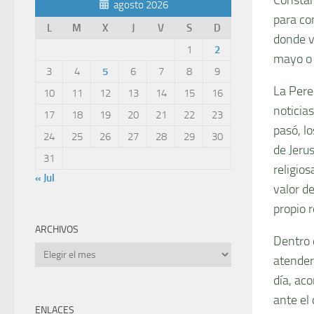
agosto 2026
para co
L
M
X
J
V
S
D
donde v
1
2
mayo o 
3
4
5
6
7
8
9
La Pere
10
11
12
13
14
15
16
noticia
17
18
19
20
21
22
23
pasó, lo
24
25
26
27
28
29
30
de Jeru
31
religios
« Jul
valor d
propio r
ARCHIVOS
Dentro d
Archivos
atender
día, ac
ante el
ENLACES