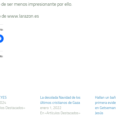
 de ser menos impresionante por ello.
 de www.larazon.es
to:
to:
EYES
La desolada Navidad de los
Hallan un baño
2024
últimos cristianos de Gaza
primera evide
ulos Destacados»
enero 1, 2022
en Getsemaní 
En «Artículos Destacados»
Jesús