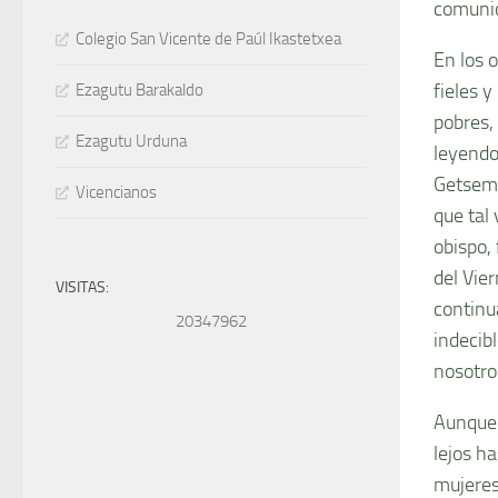
comunió
Colegio San Vicente de Paúl Ikastetxea
En los 
fieles 
Ezagutu Barakaldo
pobres,
Ezagutu Urduna
leyendo
Getsema
Vicencianos
que tal
obispo,
del Vier
VISITAS:
continua
20347962
indecib
nosotro
Aunque 
lejos h
mujeres