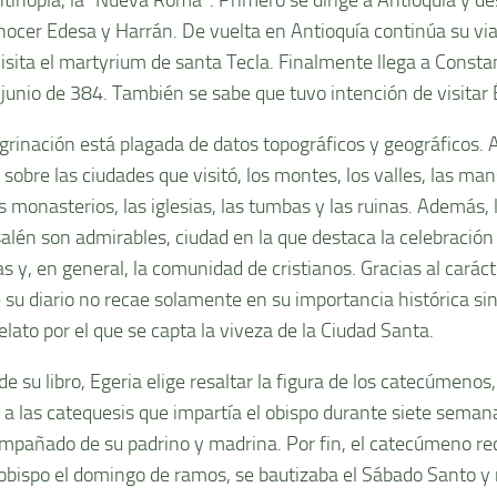
nocer Edesa y Harrán. De vuelta en Antioquía continúa su via
isita el martyrium de santa Tecla. Finalmente llega a Consta
junio de 384. También se sabe que tuvo intención de visitar 
grinación está plagada de datos topográficos y geográficos. A
s sobre las ciudades que visitó, los montes, los valles, las m
s monasterios, las iglesias, las tumbas y las ruinas. Además,
salén son admirables, ciudad en la que destaca la celebración 
as y, en general, la comunidad de cristianos. Gracias al caráct
e su diario no recae solamente en su importancia histórica s
elato por el que se capta la viveza de la Ciudad Santa.
e su libro, Egeria elige resaltar la figura de los catecúmenos
 a las catequesis que impartía el obispo durante siete semana
ompañado de su padrino y madrina. Por fin, el catecúmeno rec
 obispo el domingo de ramos, se bautizaba el Sábado Santo y r