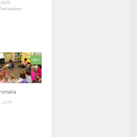
, 2020
 Destacados»
0
 romana
, 2019