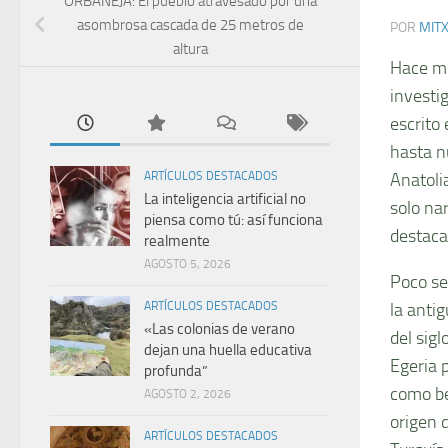
ORBANEJA: El pueblo atravesado por una
asombrosa cascada de 25 metros de
POR
MIT
altura
Hace mi
investi
escrito
hasta n
Anatoli
ARTÍCULOS DESTACADOS
La inteligencia artificial no
solo nar
piensa como tú: así funciona
destaca
realmente
AGOSTO 5, 2026
Poco se 
la anti
ARTÍCULOS DESTACADOS
«Las colonias de verano
del sig
dejan una huella educativa
Egeria 
profunda”
como be
AGOSTO 2, 2026
origen 
ARTÍCULOS DESTACADOS