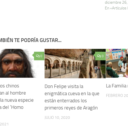
diciembre 26
En «Artículos
BIÉN TE PODRÍA GUSTAR...
0
0
cos chinos
La Familia
Don Felipe visita la
an al hombre
enigmática cueva en la que
FEBRERO 20
 la nueva especie
están enterrados los
 del ‘Homo
primeros reyes de Aragón
’
JULIO 10, 2020
 2021