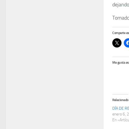
dejando
Tomado
Comparte es
Me gusta es
Relacionado
DÍA DE R
enero 6, 
En «Artíc