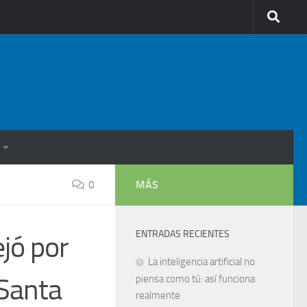
0
MÁS
ENTRADAS RECIENTES
ejó por
La inteligencia artificial no
 Santa
piensa como tú: así funciona
realmente