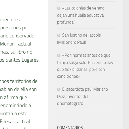
«Las colonias de verano
dejan una huella educativa
 creen los
profunda”
mpresiones por
diario conservado
San Justino de Jacobis
(Misionero Paúl)
a Menor –actual
más, su libro no
«Pon normas antes de que
 los Santos Lugares,
tu hijo salga solo. En verano hay
que flexibilizarlas, pero con
condiciones»
bos territorios de
hablan de ella son
El sacerdote paúl Mariano
Díez, inventor del
en afirma que
cinematógrafo
, denominándola
puntan a este
 Edesa –actual
COMENTARIOS