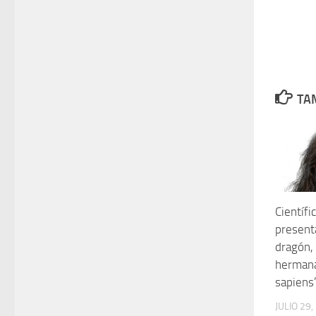
TAM
Científi
present
dragón,
hermana
sapiens
JULIO 29,