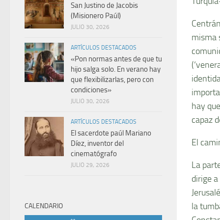
Turquía
San Justino de Jacobis
(Misionero Paúl)
Centrán
JULIO 30, 2026
misma s
ARTÍCULOS DESTACADOS
comunid
«Pon normas antes de que tu
(‘vener
hijo salga solo. En verano hay
identid
que flexibilizarlas, pero con
condiciones»
importa
JULIO 30, 2026
hay que
capaz de
ARTÍCULOS DESTACADOS
El sacerdote paúl Mariano
El cami
Díez, inventor del
cinematógrafo
La part
JULIO 29, 2026
dirige a
Jerusalé
la tumb
CALENDARIO
Constan